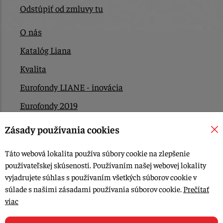
Odstúpiť od zmluvy tu
O nás
Katalóg Liana
Kvalita
Eurofondy LIANE - inovácia
Eurofondy 2019
Eurofondy 2022/2023
Zásady používania cookies
EÚ Plán obnovy
Táto webová lokalita používa súbory cookie na zlepšenie
Kontakt
používateľskej skúsenosti. Používaním našej webovej lokality
vyjadrujete súhlas s používaním všetkých súborov cookie v
súlade s našimi zásadami používania súborov cookie.
Prečítať
© 2015-2026, LIANA GOLIAŠ s.r.o. všetky práva vyhradené.
viac
Upraviť nastavenia Cookies
Web dizajn: MARLOW DESIGN