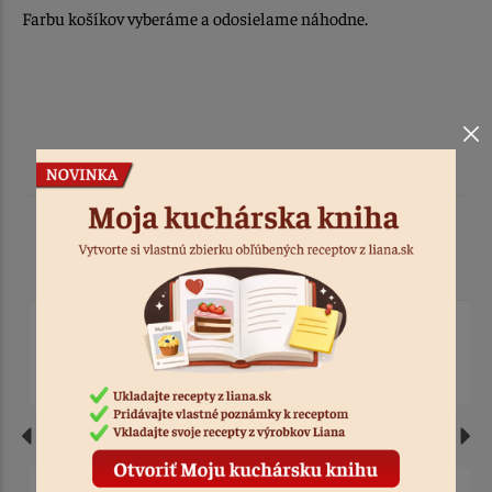
Farbu košíkov vyberáme a odosielame náhodne.
Podobné produkty