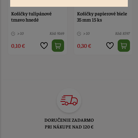
Košíčky papierové biele
Košíčky papierové
35 mm 15 ks
Mimoni
> 10
Kód: 8597
8 ks
Kód: 130
0,30 €
1,90 €
TOVAR ODOSIELAME
DO 1-2 PRACOVNÝCH DNÍ
OD PRIJATIA OBJEDNÁVKY