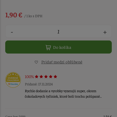
1,90 €
/ 1 ks s DPH
-
+
Do košíka
Pridať medzi obľúbené
100%
Pridané: 17.11.2024
Rychle dodanie a vyrobky vyzerajú super, okrem
čokoladovych tyčiniek, ktoré boli trochu polúpané…
Cena bez DPH:
1,54 €