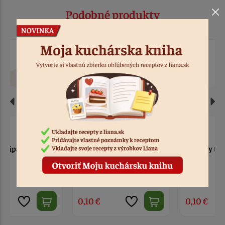
Podobné produkty
Košíčky tulipánové
Košíčky tulipánové
červené
zelené
> 10
Kód: 9170
> 10
Kód: 9171
0,10 €
0,10 €