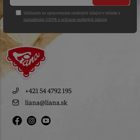
Súhlasím so spracovaním osobných údajov v súlade s
nariadením GDPR o ochrane osobných údajov
.
+421 54 4792 195
liana@liana.sk