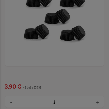
3,90 €
/ 1 bal s DPH
-
+