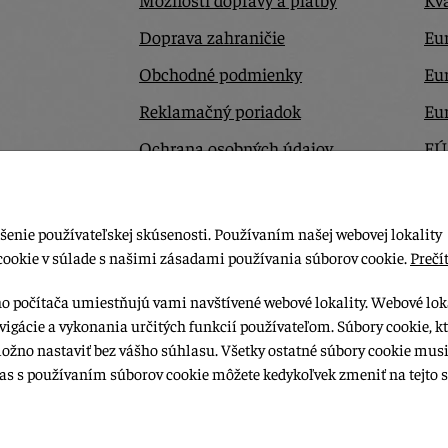
Doprava zahraničie
Eur
Obchodné podmienky
Eu
Reklamačný poriadok
Eu
Ochrana osobných údajov
EÚ
Odstúpiť od zmluvy tu
Ko
šenie používateľskej skúsenosti. Používaním našej webovej lokality
cookie v súlade s našimi zásadami používania súborov cookie.
Prečít
ho počítača umiestňujú vami navštívené webové lokality. Webové lok
vigácie a vykonania určitých funkcií používateľom. Súbory cookie, k
možno nastaviť bez vášho súhlasu. Všetky ostatné súbory cookie musi
las s používaním súborov cookie môžete kedykoľvek zmeniť na tejto s