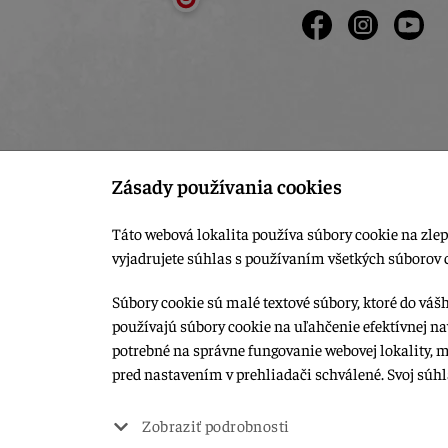
Zásady používania cookies
Táto webová lokalita používa súbory cookie na zlep
vyjadrujete súhlas s používaním všetkých súborov 
Súbory cookie sú malé textové súbory, ktoré do váš
používajú súbory cookie na uľahčenie efektívnej na
© 2015-2026, LIANA GOLIAŠ s.r.o. všetky práva vyhradené.
potrebné na správne fungovanie webovej lokality, 
Upraviť nastavenia Cookies
pred nastavením v prehliadači schválené. Svoj súh
Web dizajn: MARLOW DESIGN
Zobraziť podrobnosti