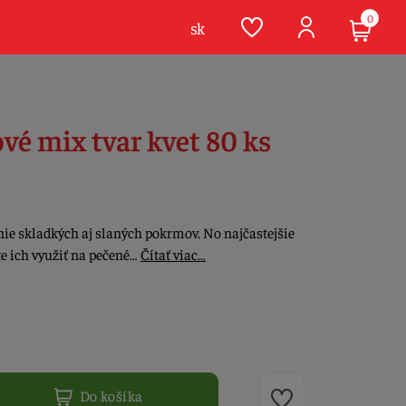
0
sk
vé mix tvar kvet 80 ks
nie skladkých aj slaných pokrmov. No najčastejšie
e ich využiť na pečené…
Čítať viac…
Do košíka