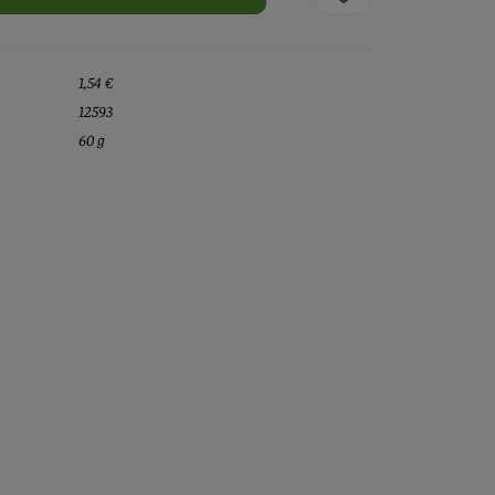
1,54 €
12593
60 g