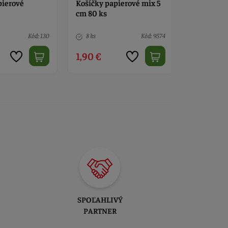
pierové mix 5
Košíčky papierové LETO
Košíčky p
36 ks
Kód: 9574
2 ks
Kód: 683
4 ks
2,25 €
2,90 €
SPOĽAHLIVÝ
PARTNER