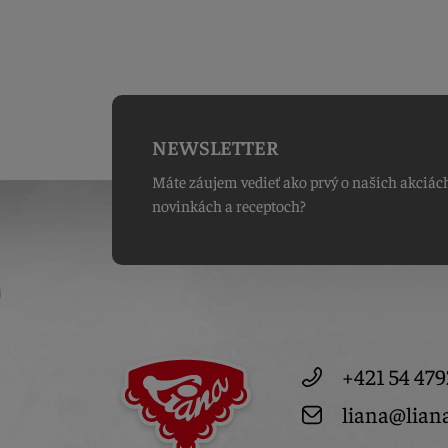
NEWSLETTER
Máte záujem vedieť ako prvý o našich akciác
novinkách a receptoch?
+421 54 479
liana@lian