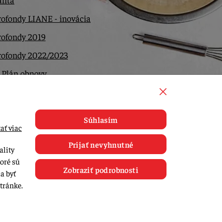
ofondy LIANE - inovácia
rofondy 2019
rofondy 2022/2023
 Plán obnovy
ntakt
Súhlasím
ať viac
Prijať nevyhnutné
ality
toré sú
Zobraziť podrobnosti
a byť
tránke.