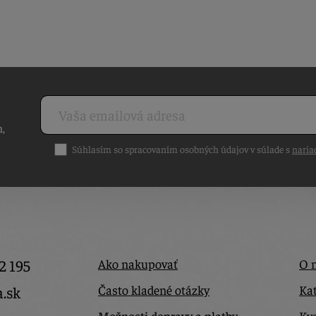
h,
Súhlasím so spracovaním osobných údajov v súlade s
naria
2 195
Ako nakupovať
O 
Často kladené otázky
Kat
a.sk
Možnosti dopravy a platby
Kva