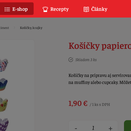
E-shop
Recepty
Články
timent
Košíčky, krajky
Košíčky papiero
Skladom 3 ks
Košíčky na prípravu aj servírova
na muffiny alebo cupcaky. Môžet
1,90 €
/ 1 ks s DPH
-
+