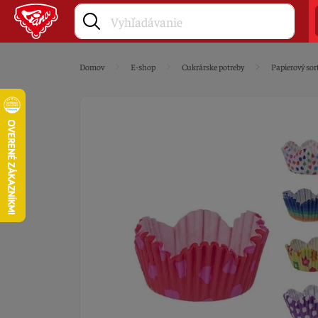
Domov
E-shop
Cukrárske potreby
Papierový sor