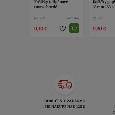
pánové
Košíčky papierové biele
Farebné pap
35 mm 15 ks
košíčky 2,5 
Kód: 9169
> 10
Kód: 8597
4 ks
0,30 €
1,90 €
DORUČENIE ZADARMO
PRI NÁKUPE NAD 120 €
O