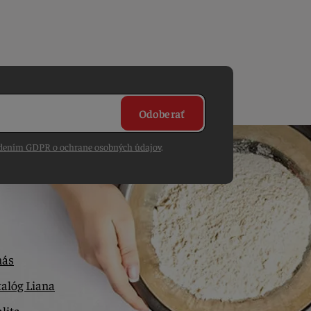
Odoberať
dením GDPR o ochrane osobných údajov
.
nás
alóg Liana
lita