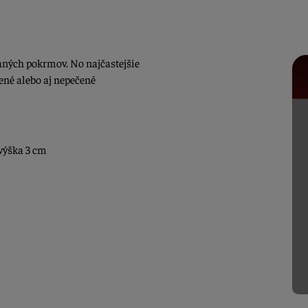
laných pokrmov. No najčastejšie
ené alebo aj nepečené
výška 3 cm