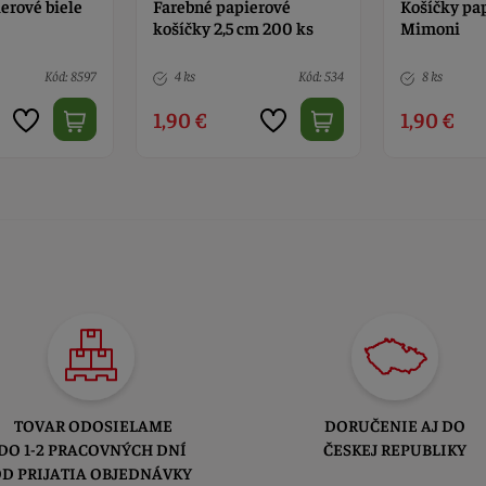
ierové
Košíčky papierové
Košíčky pa
cm 200 ks
Mimoni
cm 80 ks
Kód: 534
8 ks
Kód: 130
8 ks
1,90 €
1,90 €
TOVAR ODOSIELAME
DORUČENIE AJ DO
DO 1-2 PRACOVNÝCH DNÍ
ČESKEJ REPUBLIKY
D PRIJATIA OBJEDNÁVKY