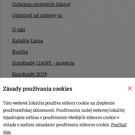
Ochrana osobných údajov
Odstúpiť od zmluvy tu
O nás
Katalóg Liana
Kvalita
Eurofondy LIANE - inovácia
Eurofondy 2019
Eurofondy 2022/2023
Zásady používania cookies
EÚ Plán obnovy
Táto webová lokalita používa súbory cookie na zlepšenie
Kontakt
používateľskej skúsenosti. Používaním našej webovej lokality
vyjadrujete súhlas s používaním všetkých súborov cookie v
súlade s našimi zásadami používania súborov cookie.
Prečítať
© 2015-2026, LIANA GOLIAŠ s.r.o. všetky práva vyhradené.
viac
Upraviť nastavenia Cookies