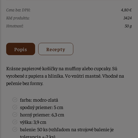
Cena bez DPH:
4,80 €
Kód produktu:
3424
Hmotnosť:
50 g
Popis
Recepty
Krásne papierové košíčky na muffiny alebo cupcaky. Sú
vyrobené z papiera a hliníka. Vo vnútri mastné. Vhodné na
pečenie bez formy.
farba: modro-zlatá
spodný priemer: 5 cm
horný priemer: 6,3 cm
výška: 3,9 cm
balenie: 50 ks (vzhľadom na strojové balenie je
tolerancia +-2 ks).