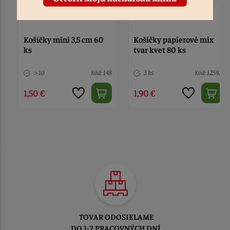
Košíčky mini 3,5 cm 60
Košíčky papierové mix
ks
tvar kvet 80 ks
> 10
Kód: 148
3 ks
Kód: 12593
1,50 €
1,90 €
TOVAR ODOSIELAME
DO 1-2 PRACOVNÝCH DNÍ