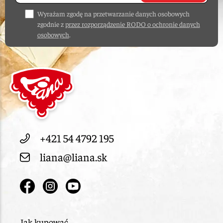
Wyrażam zgodę na przetwarzanie danych osobowych
zgodnie z
przez rozporządzenie RODO o ochronie danych
osobowych
.
+421 54 4792 195
liana@liana.sk
Jak kupować