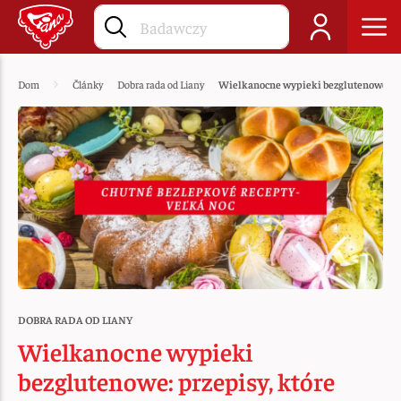
Dom
Články
Dobra rada od Liany
Wielkanocne wypieki bezglutenowe: pr
DOBRA RADA OD LIANY
Wielkanocne wypieki
bezglutenowe: przepisy, które