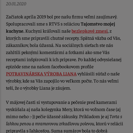
20.01.2020
Začiatok apríla 2019 bol pre našu firmu veľmi zaujímavý.
Spolupracovali sme s RTVS s reláciou
Tajomstvo mojej
kuchyne.
Kuchyni kráľovali naše
bezlepkové zmesi
, z
ktorých sme pripravili chutné recepty. Spätná väzba od Vás,
zákazníkov, bola úžasná. Na sociálnych sieťach ste nás
zahltili peknými komentármi a fotkami ako sme Vás
receptami inšpirovali k ich príprave. Po každej odvysielanej
epizóde sme na našom facebookovom profile
POTRAVINÁRSKA VÝROBA LIANA
vyhlásili súťaž o naše
výrobky, kde sa Vás zapojilo vo veľkom počte. To nás veľmi
teší, že o výrobky Liana je záujem.
V májovej časti si vystupovanie a pečenie pred kamerami
vyskúšala aj naša kolegynka Mery, ktorá vo voľnom čase (aj
mimo neho :-)) pečie úžasné zákusky. Príkladom je aj
Torta s
ľahkou penou a mramorovou zrkadlovou polevou,
ktorú v relácii
pripravila s ľahkosťou. Suma sumárov bola to dobrá