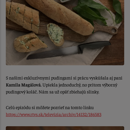
S našimi exkluzívnymi pudingami si prácu vyskúšala aj pani
Kamila Magálová.
Upiekla jednoduchý, no pritom výborný
pudingový koláč. Nám sa už opäť zbiehajú slinky.
Celú epizódu si môžete pozrieť na tomto linku
https://www.rtvs.sk/televizia/archiv/14132/186583