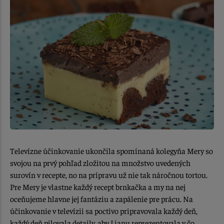
Televízne účinkovanie ukončila spomínaná kolegyňa Mery so
svojou na prvý pohľad zložitou na množstvo uvedených
surovín v recepte, no na prípravu už nie tak náročnou tortou.
Pre Mery je vlastne každý recept brnkačka a my na nej
oceňujeme hlavne jej fantáziu a zapálenie pre prácu. Na
účinkovanie v televízii sa poctivo pripravovala každý deň,
každý deň pilovala detaily, aby Lianu reprezentovala v čo