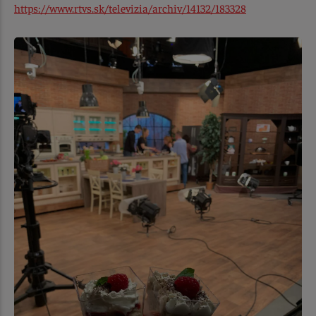
https://www.rtvs.sk/televizia/archiv/14132/183328