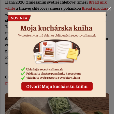
Liana 2020. Zmiešaním svetlej chlebovej zmesi
Bread mix
white
a tmavej chlebovej zmesi s pohánkou
Bread mix dark
vznikli bagety, ktoré Vás posilnia vo forme raňajok, môžete
si ich vziať do batoha na výlet alebo ako príloha k šalátom.
Taktiež ich môžete vyskúšať ako my s nátierkou z
medvedieho cesnaku. Ale to, že sa ich nebudete vedieť
dojesť si neberieme na zodpovednosť :) Tu sa naša televízna
cesta s Dáškou skončila, ale v kontakte sme ostali aj po
natáčaní. Navštívila náš stánok
na bezlepkovej výstave v
Prahe
a bola taká zlatá, že nám z vlastnej vôle pár hodín
vypomáhala bez nároku na honorár :D
Celú epizódu si môžete pozrieť na tomto linku
https://www.rtvs.sk/televizia/archiv/14132/185968