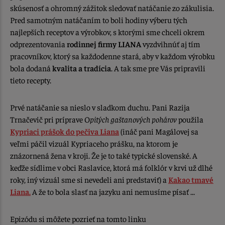
skúsenosť a ohromný zážitok sledovať natáčanie zo zákulisia.
Pred samotným natáčaním to boli hodiny výberu tých
najlepších receptov a výrobkov, s ktorými sme chceli okrem
odprezentovania
rodinnej firmy LIANA
vyzdvihnúť aj tím
pracovníkov, ktorý sa každodenne stará, aby v každom výrobku
bola dodaná
kvalita a tradícia
. A tak sme pre Vás pripravili
tieto recepty.
Prvé natáčanie sa nieslo v sladkom duchu. Pani Razija
Trnačevič pri príprave O
pitých gaštanových pohárov
použila
Kypriaci prášok do pečiva Liana
(ináč pani Magálovej sa
veľmi páčil vizuál Kypriaceho prášku, na ktorom je
znázornená žena v kroji. Že je to také typické slovenské. A
keďže sídlime v obci Raslavice, ktorá má folklór v krvi už dlhé
roky, iný vizuál sme si nevedeli ani predstaviť) a
Kakao tmavé
Liana.
A že to bola slasť na jazyku ani nemusíme písať ...
Epizódu si môžete pozrieť na tomto linku