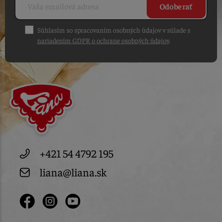
Odoberať
Súhlasím so spracovaním osobných údajov v súlade s
nariadením GDPR o ochrane osobných údajov
.
+421 54 4792 195
liana@liana.sk