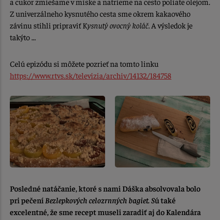
a cukor zmiešame v miske a natrieme na cesto poliate olejom.
Z univerzálneho kysnutého cesta sme okrem kakaového
závinu stihli pripraviť K
ysnutý ovocný koláč
. A výsledok je
takýto ...
Celú epizódu si môžete pozrieť na tomto linku
https://www.rtvs.sk/televizia/archiv/14132/184758
Posledné natáčanie, ktoré s nami Dáška absolvovala bolo
pri pečení
Bezlepkových celozrnných bagiet. S
ú také
excelentné, že sme recept museli zaradiť aj do Kalendára