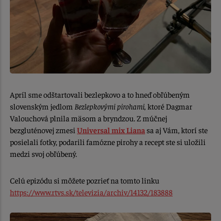
Apríl sme odštartovali bezlepkovo a to hneď obľúbeným
slovenským jedlom
Bezlepkovými pirohami,
ktoré Dagmar
Valouchová plnila mäsom a bryndzou. Z múčnej
bezgluténovej zmesi
Universal mix Liana
sa aj Vám, ktorí ste
posielali fotky, podarili famózne pirohy a recept ste si uložili
medzi svoj obľúbený.
Celú epizódu si môžete pozrieť na tomto linku
https://www.rtvs.sk/televizia/archiv/14132/183888