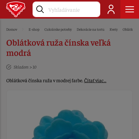
Domov
E-shop
Cukrárske potreby
Dekorácie na tortu
Kvety
Oblátkové
Oblátková ruža čínska veľká
modrá
Skladom > 10
Oblátková čínska ruža v modrej farbe.
Čítať viac…