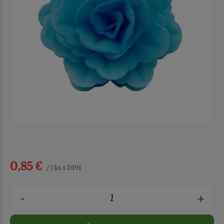
0,85 €
/ 1 ks s DPH
-
+