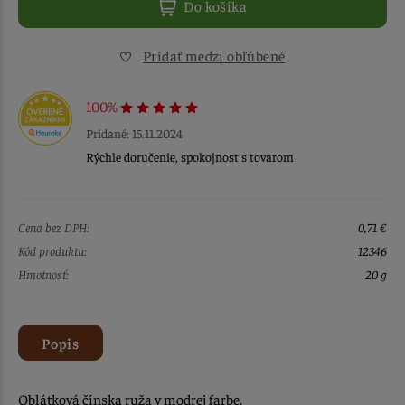
Do košíka
Pridať medzi obľúbené
100%
Pridané: 15.11.2024
Rýchle doručenie, spokojnost s tovarom
Cena bez DPH:
0,71 €
Kód produktu:
12346
Hmotnosť:
20 g
Popis
Oblátková čínska ruža v modrej farbe.