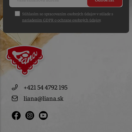
Súhlasím so spracovaním osobných údajov v súlade s
nariadením GDPR o ochrane osobných údajov
.
+421 54 4792 195
liana@liana.sk