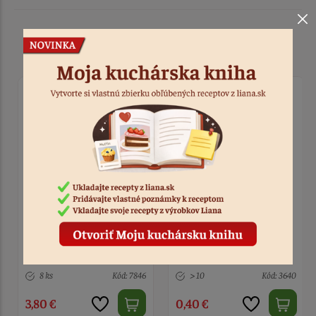
Podobné produkty
FC Jedlé oblátkové kvety
Oblátkova ruža anglická
Pivónia 7ks
stredná modrá
8 ks
Kód: 7846
> 10
Kód: 3640
3,80 €
0,40 €