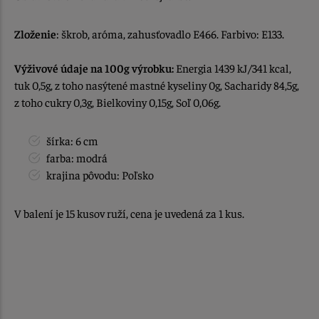
Zloženie
: škrob, aróma, zahusťovadlo E466. Farbivo: E133.
Výživové údaje na 100g výrobku:
Energia 1439 kJ/341 kcal,
tuk 0,5g, z toho nasýtené mastné kyseliny 0g, Sacharidy 84,5g,
z toho cukry 0,3g, Bielkoviny 0,15g, Soľ 0,06g.
šírka: 6 cm
farba: modrá
krajina pôvodu: Poľsko
V balení je 15 kusov ruží, cena je uvedená za 1 kus.