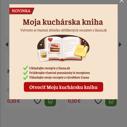
Podložka zlatá
Podložka zlatá 10 cm
trojuholník 11,5 x 6,4 cm
> 10
Kód: 2798
> 10
Kód: 423
0,10 €
0,12 €