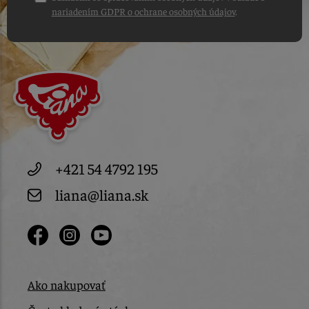
nariadením GDPR o ochrane osobných údajov
.
+421 54 4792 195
liana@liana.sk
Ako nakupovať