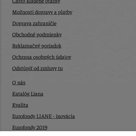
Často kladené otázky
Možnosti dopravy a platby
Doprava zahraničie
Obchodné podmienky
Reklamačný poriadok
Ochrana osobných údajov
Odstúpiť od zmluvy tu
O nás
Katalóg Liana
Kvalita
Eurofondy LIANE - inovácia
Eurofondy 2019