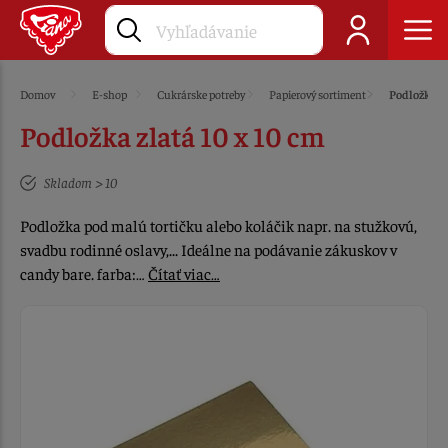
Domov
E-shop
Cukrárske potreby
Papierový sortiment
Podložky
Podložka zlatá 10 x 10 cm
Skladom > 10
Podložka pod malú tortičku alebo koláčik napr. na stužkovú,
svadbu rodinné oslavy,... Ideálne na podávanie zákuskov v
candy bare. farba:…
Čítať viac…