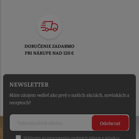
TOVAR ODOSIELAME
DO 1-2 PRACOVNÝCH DNÍ
OD PRIJATIA OBJEDNÁVKY
NEWSLETTER
Máte záujem vedieť ako prvý o našich akciách, novinkách a
receptoch?
Odoberať
Súhlasím so spracovaním osobných údajov v súlade s