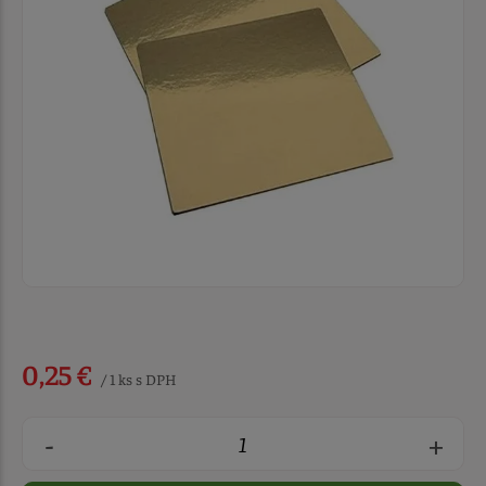
0,25 €
/ 1 ks s DPH
-
+