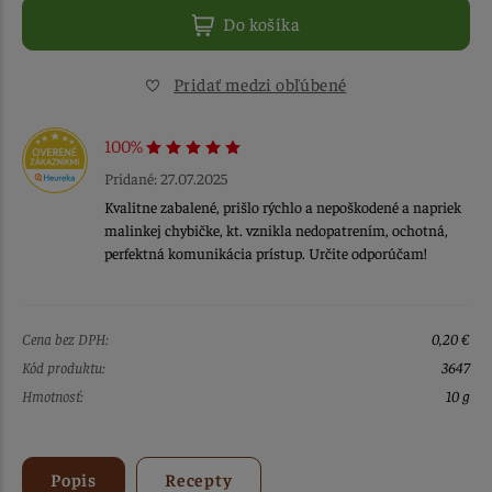
Do košíka
Pridať medzi obľúbené
100%
Pridané: 27.07.2025
Kvalitne zabalené, prišlo rýchlo a nepoškodené a napriek
malinkej chybičke, kt. vznikla nedopatrením, ochotná,
perfektná komunikácia prístup. Určite odporúčam!
Cena bez DPH:
0,20 €
Kód produktu:
3647
Hmotnosť:
10 g
Popis
Recepty