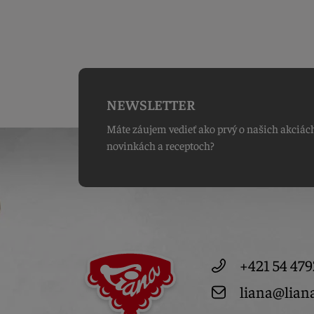
NEWSLETTER
Máte záujem vedieť ako prvý o našich akciác
novinkách a receptoch?
+421 54 479
liana@lian