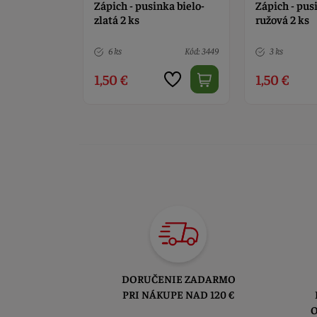
nka bielo-
Zápich - pusinka bielo-
Zápich - pus
ružová 2 ks
modrá 2 ks
Kód: 3449
3 ks
Kód: 3450
4 ks
1,50 €
1,50 €
DORUČENIE ZADARMO
PRI NÁKUPE NAD 120 €
O