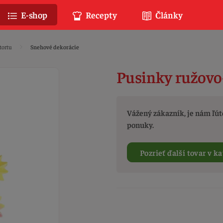
E-shop
Recepty
Články
tortu
Snehové dekorácie
Pusinky ružovo-
Vážený zákazník, je nám ľúto
ponuky.
Pozrieť ďalší tovar v ka