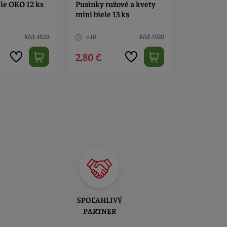
ové a kvety
Pusinky ružové 22 ks
Pusinky ru
13 ks
Kód: 5920
6 ks
Kód: 3770
Nedostup
3,50 €
3,50 €
SPOĽAHLIVÝ
PARTNER