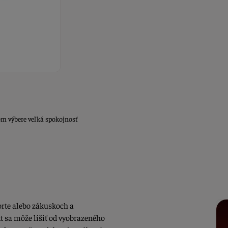
om výbere veľká spokojnosť
rte alebo zákuskoch a
t sa môže líšiť od vyobrazeného