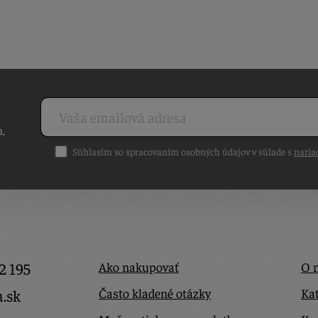
h,
Súhlasím so spracovaním osobných údajov v súlade s
naria
2 195
Ako nakupovať
O 
Často kladené otázky
Kat
a.sk