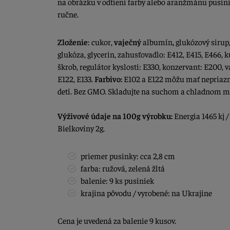
na obrázku v odtieni farby alebo aranžmánu pusini
ručne.
Zloženie
: cukor,
vaječný
albumín
,
glukózový sirup,
glukóza, glycerin, zahusťovadlo: E412, E415, E466,
škrob, regulátor kyslosti: E330, konzervant: E200, 
E122, E133.
Farbivo:
E102 a E122 môžu mať nepriazni
detí. Bez GMO. Skladujte na suchom a chladnom mi
Výživové údaje na 100g výrobku:
Energia 1465 kj /
Bielkoviny 2g.
priemer pusinky: cca 2,8 cm
farba: ružová, zelená žltá
balenie: 9 ks pusiniek
krajina pôvodu / vyrobené: na Ukrajine
Cena je uvedená za balenie 9 kusov.