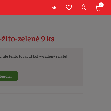
0
sk
žlto-zelené 9 ks
, ale tento tovar už bol vyradený z našej
tegórií