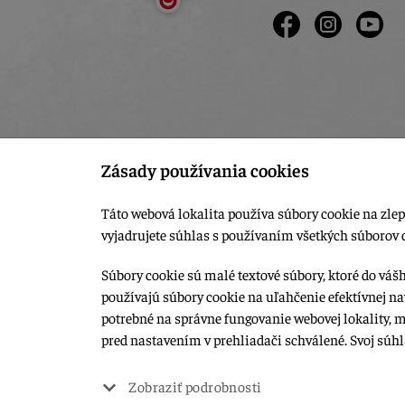
Zásady používania cookies
Táto webová lokalita používa súbory cookie na zlep
vyjadrujete súhlas s používaním všetkých súborov 
Súbory cookie sú malé textové súbory, ktoré do váš
používajú súbory cookie na uľahčenie efektívnej na
© 2015-2026, LIANA GOLIAŠ s.r.o. všetky práva vyhradené.
potrebné na správne fungovanie webovej lokality, 
Upraviť nastavenia Cookies
pred nastavením v prehliadači schválené. Svoj súh
Web dizajn: MARLOW DESIGN
Zobraziť podrobnosti