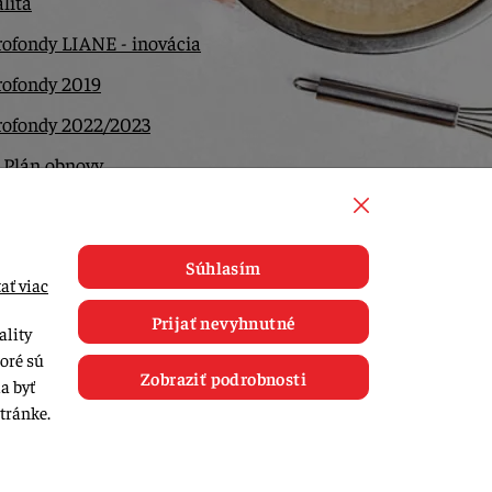
lita
ofondy LIANE - inovácia
rofondy 2019
rofondy 2022/2023
 Plán obnovy
ntakt
Súhlasím
ať viac
Prijať nevyhnutné
ality
toré sú
Zobraziť podrobnosti
a byť
tránke.