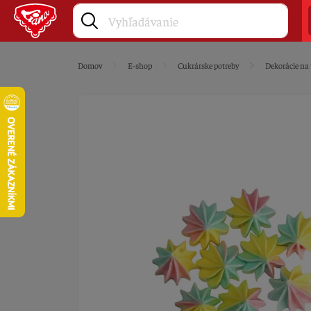
Domov
E-shop
Cukrárske potreby
Dekorácie na 