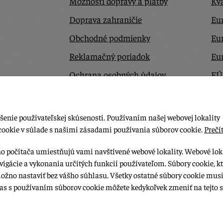
Možnosti dopravy a platby
Kva
Doprava zahraničie
Eur
Obchodné podmienky
Eu
Reklamačný poriadok
Eu
Ochrana osobných údajov
EÚ
Odstúpiť od zmluvy tu
Ko
šenie používateľskej skúsenosti. Používaním našej webovej lokality
cookie v súlade s našimi zásadami používania súborov cookie.
Prečít
ho počítača umiestňujú vami navštívené webové lokality. Webové lok
vigácie a vykonania určitých funkcií používateľom. Súbory cookie, k
možno nastaviť bez vášho súhlasu. Všetky ostatné súbory cookie musi
las s používaním súborov cookie môžete kedykoľvek zmeniť na tejto s