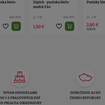
inka bielo-
Pusinky biele OKO 12 ks
Pusinky ruž
mini biele 
Kód: 3451
> 10
Kód: 4820
> 10
2,80 €
2,80 €
3,80 €
TOVAR ODOSIELAME
DORUČENIE AJ DO
DO 1-2 PRACOVNÝCH DNÍ
ČESKEJ REPUBLIKY
D PRIJATIA OBJEDNÁVKY