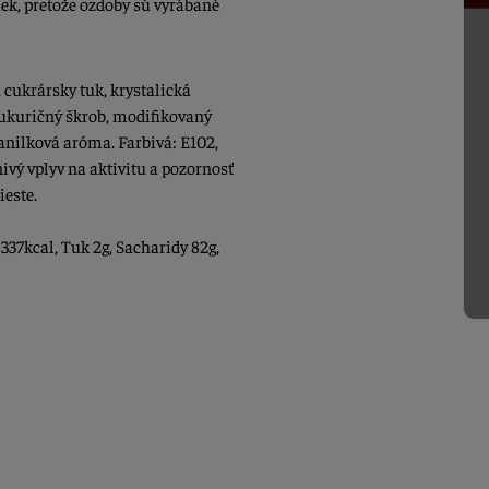
ek, pretože ozdoby sú vyrábané
 cukrársky tuk, krystalická
 kukuričný škrob, modifikovaný
vanilková aróma. Farbivá: E102,
vý vplyv na aktivitu a pozornosť
este.
 337kcal, Tuk 2g, Sacharidy 82g,