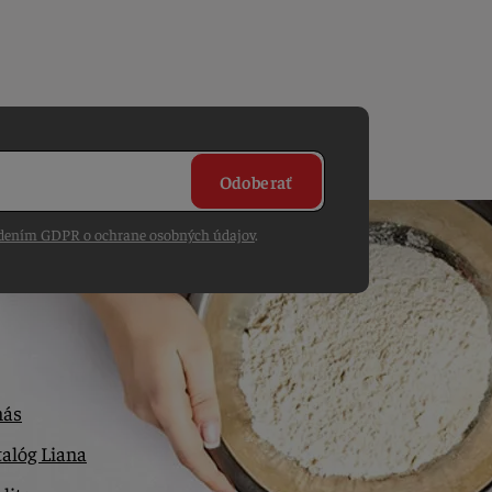
Odoberať
dením GDPR o ochrane osobných údajov
.
nás
alóg Liana