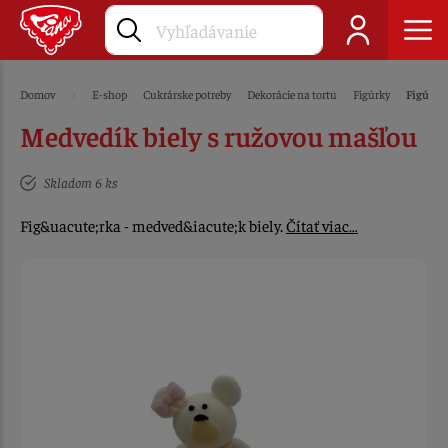
Domov
E-shop
Cukrárske potreby
Dekorácie na tortu
Figúrky
Figúrky
Medvedík biely s ružovou mašľou
Skladom 6 ks
Fig&uacute;rka - medved&iacute;k biely.
Čítať viac…