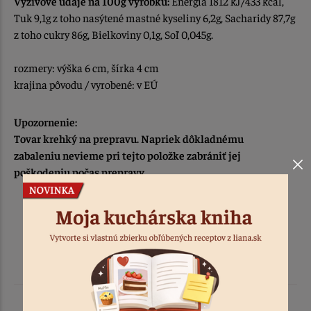
Výživové údaje na 100g výrobku:
Energia 1812 kJ/433 kcal,
Tuk 9,1g z toho nasýtené mastné kyseliny 6,2g, Sacharidy 87,7g
z toho cukry 86g, Bielkoviny 0,1g, Soľ 0,045g.
rozmery: výška 6 cm, šírka 4 cm
krajina pôvodu / vyrobené: v EÚ
Upozornenie:
Tovar krehký na prepravu. Napriek dôkladnému
zabaleniu nevieme pri tejto položke zabrániť jej
poškodeniu počas prepravy.