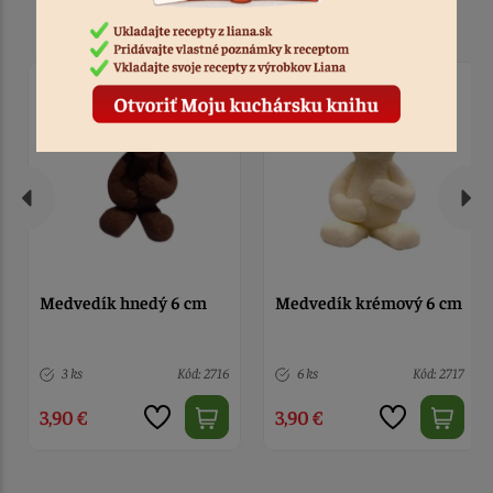
Podobné produkty
Medvedík hnedý 6 cm
Medvedík krémový 6 cm
3 ks
Kód: 2716
6 ks
Kód: 2717
3,90 €
3,90 €