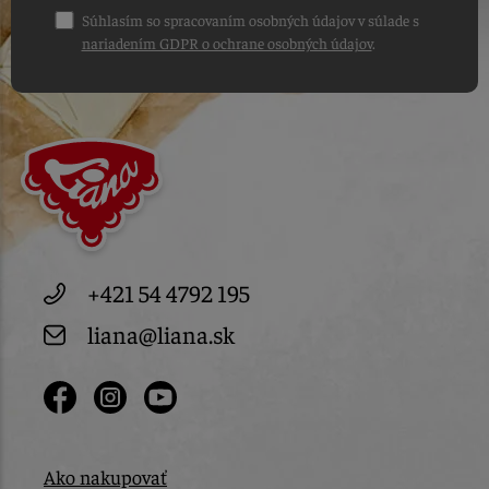
Súhlasím so spracovaním osobných údajov v súlade s
nariadením GDPR o ochrane osobných údajov
.
+421 54 4792 195
liana@liana.sk
Ako nakupovať