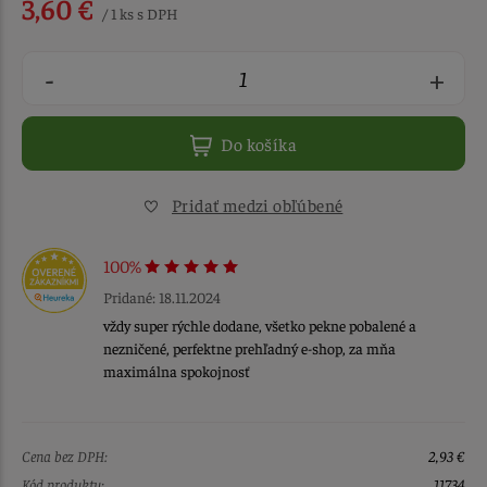
3,60 €
/ 1 ks s DPH
-
+
Do košíka
Pridať medzi obľúbené
100%
Pridané: 18.11.2024
vždy super rýchle dodane, všetko pekne pobalené a
nezničené, perfektne prehľadný e-shop, za mňa
maximálna spokojnosť
Cena bez DPH:
2,93 €
Kód produktu:
11734