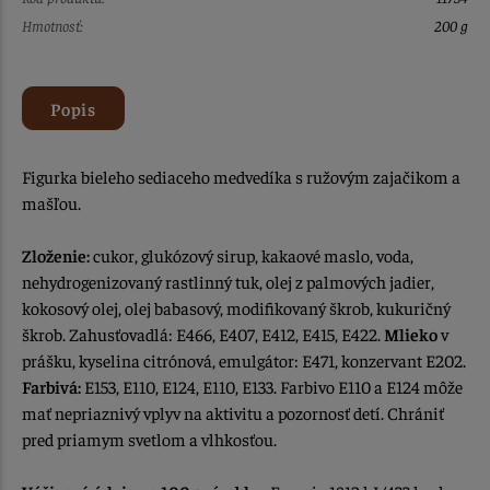
Hmotnosť:
200 g
Popis
Figurka bieleho sediaceho medvedíka s ružovým zajačikom a
mašľou.
Zloženie:
cukor, glukózový sirup, kakaové maslo, voda,
nehydrogenizovaný rastlinný tuk, olej z palmových jadier,
kokosový olej, olej babasový, modifikovaný škrob, kukuričný
škrob. Zahusťovadlá: E466, E407, E412, E415, E422.
Mlieko
v
prášku, kyselina citrónová, emulgátor: E471, konzervant E202.
Farbivá:
E153, E110, E124, E110, E133. Farbivo E110 a E124 môže
mať nepriaznivý vplyv na aktivitu a pozornosť detí. Chrániť
pred priamym svetlom a vlhkosťou.