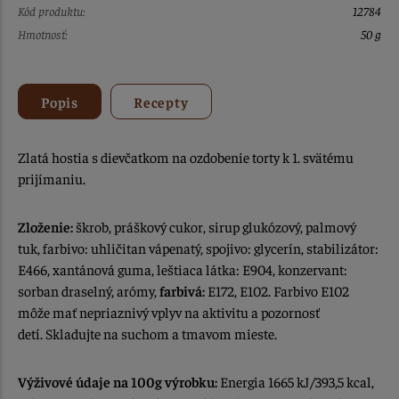
Kód produktu:
12784
Hmotnosť:
50 g
Popis
Recepty
Zlatá hostia s dievčatkom na ozdobenie torty k 1. svätému
prijímaniu.
Zloženie:
škrob, práškový cukor, sirup glukózový, palmový
tuk, farbivo: uhličitan vápenatý, spojivo: glycerín, stabilizátor:
E466, xantánová guma, leštiaca látka: E904, konzervant:
sorban draselný, arómy,
farbivá:
E172, E102. Farbivo E102
môže mať nepriaznivý vplyv na aktivitu a pozornosť
detí. Skladujte na suchom a tmavom mieste.
Výživové údaje na 100g výrobku:
Energia 1665 kJ/393,5 kcal,