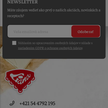
NEWSLETTER
Máte záujem vedieť ako prvý o našich akciách, novinkách a
receptoch?
Odoberať
Súhlasím so spracovaním osobných údajov v súlade s
nariadením GDPR o ochrane osobných údajov
.
+421 54 4792 195