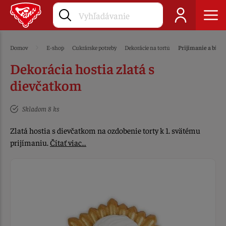
Domov
E-shop
Cukrárske potreby
Dekorácie na tortu
Prijímanie a bir
Dekorácia hostia zlatá s
dievčatkom
Skladom 8 ks
Zlatá hostia s dievčatkom na ozdobenie torty k 1. svätému
prijímaniu.
Čítať viac…