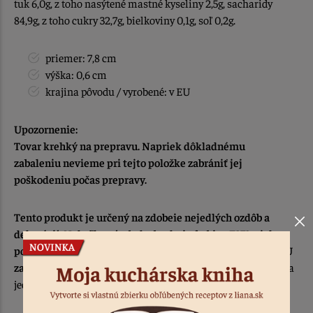
tuk 6,0g, z toho nasýtené mastné kyseliny 2,5g, sacharidy
84,9g, z toho cukry 32,7g, bielkoviny 0,1g, soľ 0,2g.
priemer: 7,8 cm
výška: 0,6 cm
krajina pôvodu / vyrobené: v EU
Upozornenie:
Tovar krehký na prepravu. Napriek dôkladnému
zabaleniu nevieme pri tejto položke zabrániť jej
poškodeniu počas prepravy.
Tento produkt je určený na zdobeie nejedlých ozdôb a
dekorácií. Nakoľko výrobok obsahuje farbivo E171 a jeho
používanie
ako prídavnej látky do potravín je v štátoch EU
zakázané.
Mimo krajín EU je farbivo E171 možné použiť aj na
jedlé dekorácie.