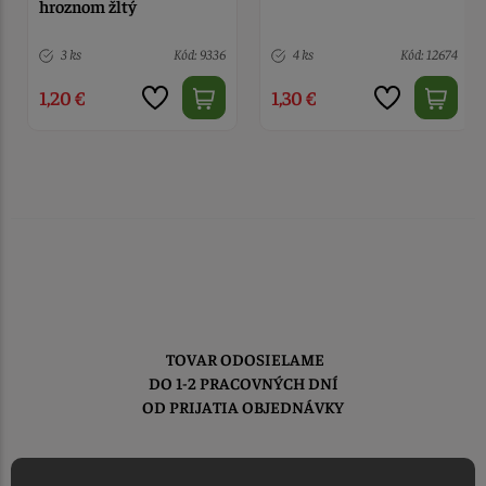
hroznom žltý
3 ks
Kód: 9336
4 ks
Kód: 12674
1,20 €
1,30 €
TOVAR ODOSIELAME
DO 1-2 PRACOVNÝCH DNÍ
OD PRIJATIA OBJEDNÁVKY