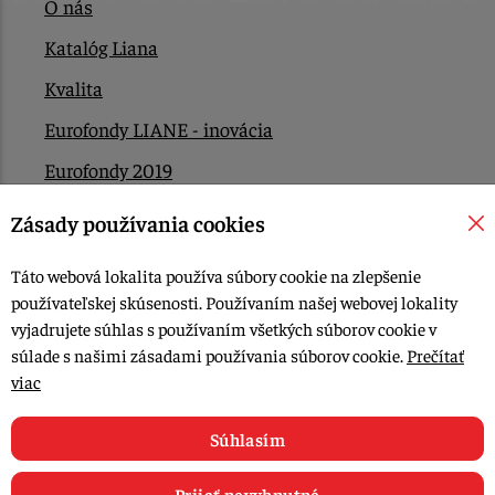
O nás
Katalóg Liana
Kvalita
Eurofondy LIANE - inovácia
Eurofondy 2019
Eurofondy 2022/2023
Zásady používania cookies
EÚ Plán obnovy
Táto webová lokalita používa súbory cookie na zlepšenie
Kontakt
používateľskej skúsenosti. Používaním našej webovej lokality
vyjadrujete súhlas s používaním všetkých súborov cookie v
súlade s našimi zásadami používania súborov cookie.
Prečítať
© 2015-2026, LIANA GOLIAŠ s.r.o. všetky práva vyhradené.
viac
Upraviť nastavenia Cookies
Web dizajn: MARLOW DESIGN
Súhlasím
Prijať nevyhnutné