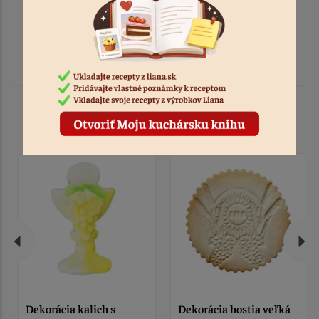
Podobné produkty
Dekorácia kalich s
Dekorácia hostia veľká