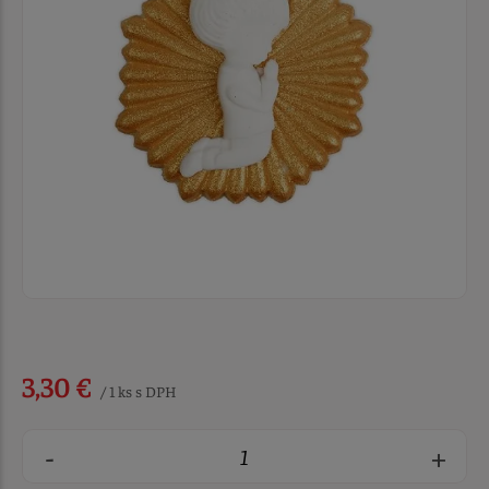
3,30 €
/ 1 ks s DPH
-
+