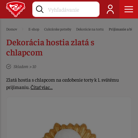
Domov
E-shop
Cukrárske potreby
Dekorácie na tortu
Prijímanie a bir
Dekorácia hostia zlatá s
chlapcom
Skladom > 10
Zlatá hostia s chlapcom na ozdobenie torty k 1. svätému
prijímaniu.
Čítať viac…