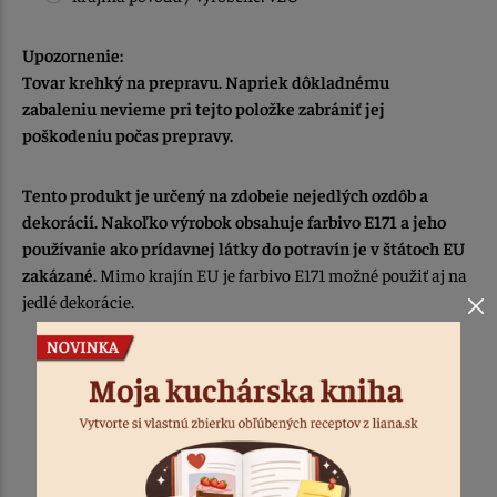
Upozornenie:
Tovar krehký na prepravu. Napriek dôkladnému
zabaleniu nevieme pri tejto položke zabrániť jej
poškodeniu počas prepravy.
Tento produkt je určený na zdobeie nejedlých ozdôb a
dekorácií. Nakoľko výrobok obsahuje farbivo E171 a jeho
používanie
ako prídavnej látky do potravín je v štátoch EU
zakázané.
Mimo krajín EU je farbivo E171 možné použiť aj na
jedlé dekorácie.