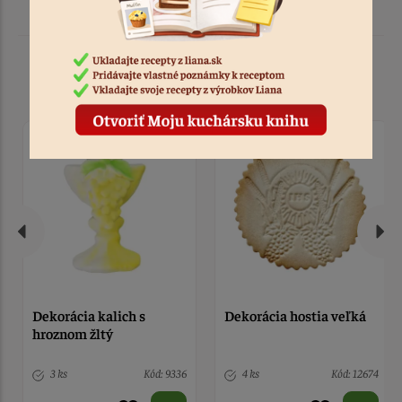
Podobné produkty
Dekorácia kalich s
Dekorácia hostia veľká
hroznom žltý
3 ks
Kód: 9336
4 ks
Kód: 12674