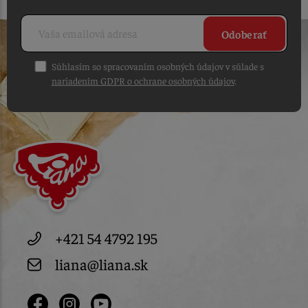
Odoberať
Súhlasím so spracovaním osobných údajov v súlade s
nariadením GDPR o ochrane osobných údajov
.
+421 54 4792 195
liana@liana.sk