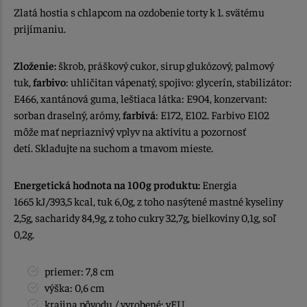
Zlatá hostia s chlapcom na ozdobenie torty k 1. svätému
prijímaniu.
Zloženie:
škrob, práškový cukor, sirup glukózový, palmový
tuk,
farbivo
: uhličitan vápenatý, spojivo: glycerín, stabilizátor:
E466, xantánová guma, leštiaca látka: E904, konzervant:
sorban draselný, arómy,
farbivá
: E172, E102. Farbivo E102
môže mať nepriaznivý vplyv na aktivitu a pozornosť
detí. Skladujte na suchom a tmavom mieste.
Energetická hodnota na 100g produktu:
Energia
1665 kJ/393,5 kcal, tuk 6,0g, z toho nasýtené mastné kyseliny
2,5g, sacharidy 84,9g, z toho cukry 32,7g, bielkoviny 0,1g, soľ
0,2g.
priemer: 7,8 cm
výška: 0,6 cm
krajina pôvodu / vyrobené: vEU