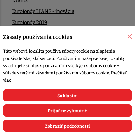
Eurofondy LIANE - inovácia
Eurofondy 2019
Eurofondy 2022/2023
Zásady používania cookies
EÚ Plán obnovy
Táto webová lokalita používa súbory cookie na zlepšenie
Kontakt
používateľskej skúsenosti. Používaním našej webovej lokality
vyjadrujete súhlas s používaním všetkých súborov cookie v
súlade s našimi zásadami používania súborov cookie.
Prečítať
© 2015-2026, LIANA GOLIAŠ s.r.o. všetky práva vyhradené.
viac
Upraviť nastavenia Cookies
Web dizajn: MARLOW DESIGN
Súhlasím
Prijať nevyhnutné
Zobraziť podrobnosti
0