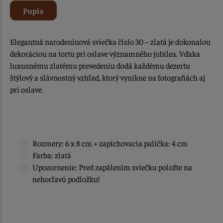
Popis
Elegantná narodeninová sviečka číslo 30 – zlatá je dokonalou
dekoráciou na tortu pri oslave významného jubilea. Vďaka
luxusnému zlatému prevedeniu dodá každému dezertu
štýlový a slávnostný vzhľad, ktorý vynikne na fotografiách aj
pri oslave.
Rozmery: 6 x 8 cm + zapichovacia palička: 4 cm
Farba: zlatá
Upozornenie: Pred zapálením sviečku položte na
nehorľavú podložku!