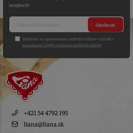
receptoch?
Odoberať
Súhlasím so spracovaním osobných údajov v súlade s
nariadením GDPR o ochrane osobných údajov
.
+421 54 4792 195
liana@liana.sk