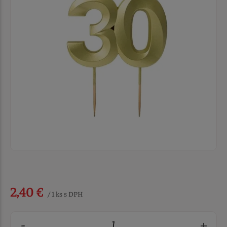
2,40 €
/ 1 ks s DPH
-
+