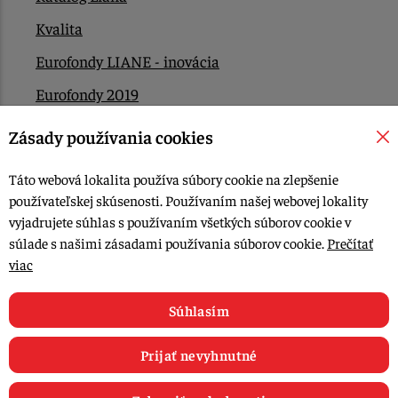
Kvalita
Eurofondy LIANE - inovácia
Eurofondy 2019
Eurofondy 2022/2023
Zásady používania cookies
EÚ Plán obnovy
Táto webová lokalita používa súbory cookie na zlepšenie
Kontakt
používateľskej skúsenosti. Používaním našej webovej lokality
vyjadrujete súhlas s používaním všetkých súborov cookie v
súlade s našimi zásadami používania súborov cookie.
Prečítať
© 2015-2026, LIANA GOLIAŠ s.r.o. všetky práva vyhradené.
viac
Upraviť nastavenia Cookies
Web dizajn: MARLOW DESIGN
Súhlasím
Prijať nevyhnutné