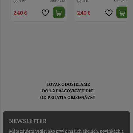
4 ks
Kód: 7302
> 10
Kód: 7301
2,40 €
2,40 €
TOVAR ODOSIELAME
DO 1-2 PRACOVNÝCH DNÍ
OD PRIJATIA OBJEDNÁVKY
NEWSLETTER
Máte záujem vedieť ako prvý o našich akciách, novinkách a