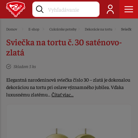
Domov
E-shop
Cukrárske potreby
Dekorácie na tortu
Sviečky
Sviečka na tortu č. 30 saténovo-
zlatá
Skladom 5 ks
Elegantná narodeninová sviečka číslo 30 – zlatá je dokonalou
dekoráciou na tortu pri oslave významného jubilea. Vďaka
luxusnému zlatému…
Čítať viac…