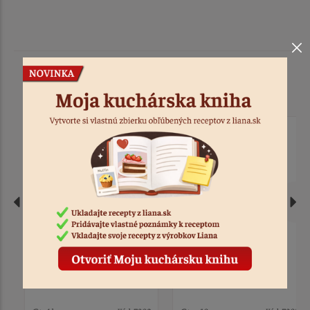
Podobné produkty
Sviečka na tortu č. 50
Sviečka na tortu č. 40
saténovo-zlatá
saténovo-zlatá