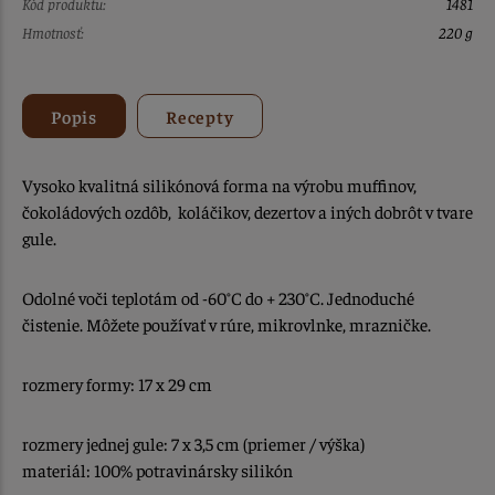
Kód produktu:
1481
Hmotnosť:
220 g
Popis
Recepty
Vysoko kvalitná silikónová forma na výrobu muffinov,
čokoládových ozdôb, koláčikov, dezertov a iných dobrôt v tvare
gule.
Odolné voči teplotám od -60°C do + 230°C. Jednoduché
čistenie. Môžete používať v rúre, mikrovlnke, mrazničke.
rozmery formy: 17 x 29 cm
rozmery jednej gule: 7 x 3,5 cm (priemer / výška)
materiál: 100% potravinársky silikón