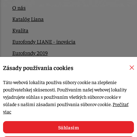
O nás
Katalóg Liana
Kvalita
Eurofondy LIANE - inovácia
Eurofondy 2019
Eurofondy 2022/2023
Zásady používania cookies
EÚ Plán obnovy
Táto webová lokalita používa súbory cookie na zlepšenie
Kontakt
používateľskej skúsenosti. Používaním našej webovej lokality
vyjadrujete súhlas s používaním všetkých súborov cookie v
súlade s našimi zásadami používania súborov cookie.
Prečítať
© 2015-2026, LIANA GOLIAŠ s.r.o. všetky práva vyhradené.
viac
Upraviť nastavenia Cookies
Web dizajn: MARLOW DESIGN
Súhlasím