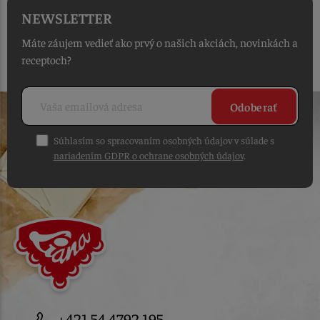
NEWSLETTER
Máte záujem vedieť ako prvý o našich akciách, novinkách a
receptoch?
Odoberať
Súhlasím so spracovaním osobných údajov v súlade s
nariadením GDPR o ochrane osobných údajov
.
+421 54 4792 195