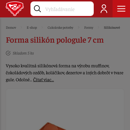
Domov
E-shop
Cukrárske potreby
Formy
Silikónové
Forma silikón pologule 7 cm
Skladom 5 ks
Vysoko kvalitná silikónová forma na výrobu muffinov,
čokoládových ozdôb, koláčikov, dezertov a iných dobrôt v tvare
gule. Odolné…
Čítať viac…