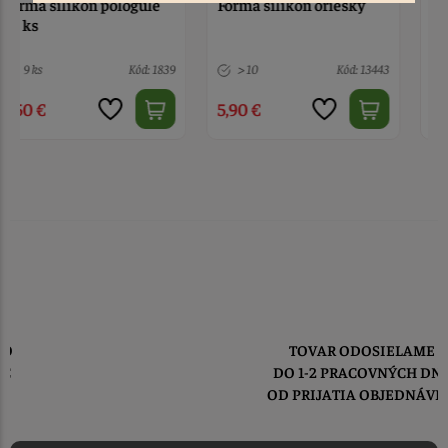
Forma silikón oriešky
Forma silikón Písmená
> 10
Kód: 13443
7 ks
Kód: 13598
5,90 €
7,00 €
TOVAR ODOSIELAME
DO 1-2 PRACOVNÝCH DNÍ
OD PRIJATIA OBJEDNÁVKY