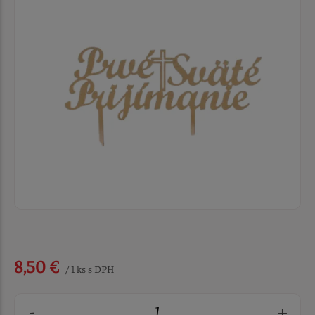
8,50 €
/ 1 ks s DPH
-
+