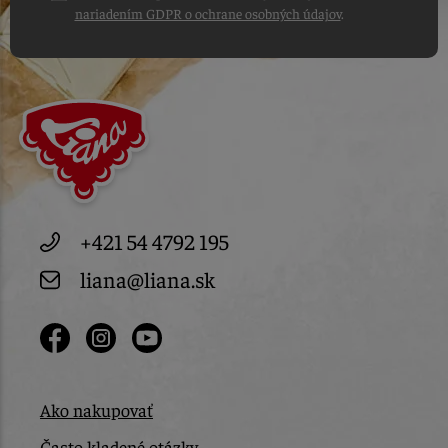
nariadením GDPR o ochrane osobných údajov
.
+421 54 4792 195
liana@liana.sk
Ako nakupovať
Často kladené otázky