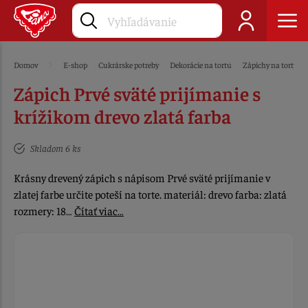
Domov
E-shop
Cukrárske potreby
Dekorácie na tortu
Zápichy na tortu
Zápich Prvé sväté prijímanie s
krížikom drevo zlatá farba
Skladom 6 ks
Krásny drevený zápich s nápisom Prvé sväté prijímanie v
zlatej farbe určite poteší na torte. materiál: drevo farba: zlatá
rozmery: 18…
Čítať viac…