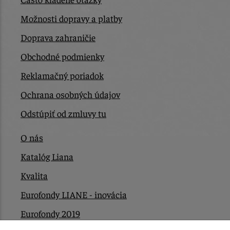
Možnosti dopravy a platby
Doprava zahraničie
Obchodné podmienky
Reklamačný poriadok
Ochrana osobných údajov
Odstúpiť od zmluvy tu
O nás
Katalóg Liana
Kvalita
Eurofondy LIANE - inovácia
Eurofondy 2019