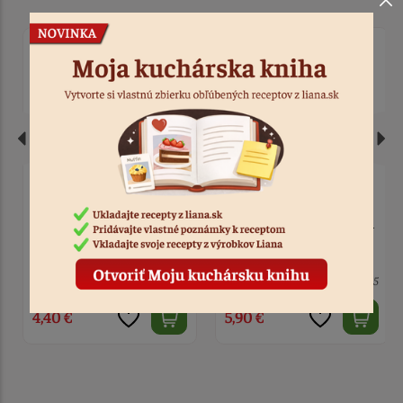
Zápich prvoprijímajúci
Zápich kalich s ružovým
chlapec svetlé vlasy s
krížikom drevo
knihou a sviečkou
5 ks
Kód: 7414
8 ks
Kód: 5775
4,40 €
5,90 €