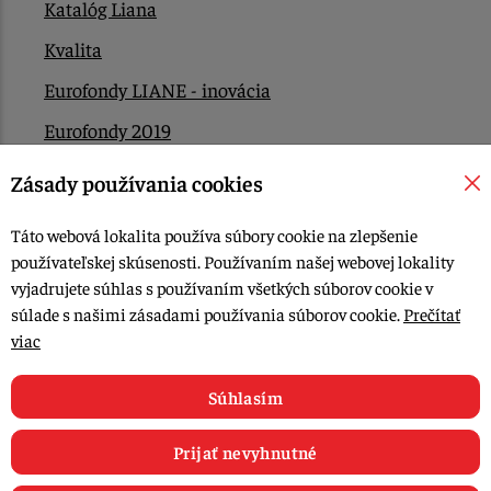
Katalóg Liana
Kvalita
Eurofondy LIANE - inovácia
Eurofondy 2019
Eurofondy 2022/2023
Zásady používania cookies
EÚ Plán obnovy
Táto webová lokalita používa súbory cookie na zlepšenie
Kontakt
používateľskej skúsenosti. Používaním našej webovej lokality
vyjadrujete súhlas s používaním všetkých súborov cookie v
súlade s našimi zásadami používania súborov cookie.
Prečítať
© 2015-2026, LIANA GOLIAŠ s.r.o. všetky práva vyhradené.
viac
Upraviť nastavenia Cookies
Web dizajn: MARLOW DESIGN
Súhlasím
Prijať nevyhnutné