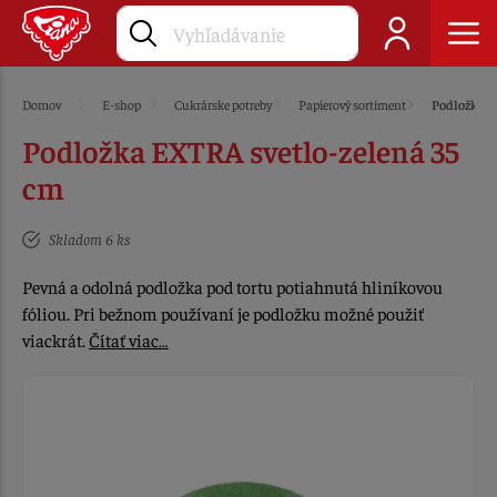
Domov
E-shop
Cukrárske potreby
Papierový sortiment
Podložky
Podložka EXTRA svetlo-zelená 35
cm
Skladom 6 ks
Pevná a odolná podložka pod tortu potiahnutá hliníkovou
fóliou. Pri bežnom používaní je podložku možné použiť
viackrát.
Čítať viac…