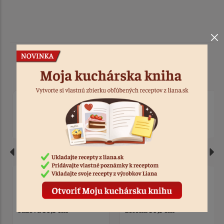
Podobné produkty
Podložka EXTRA svetlo-
Podložka EXTRA svetlo-
ružová 30,5 cm
zelená 30,5 cm