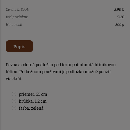
Cena bez DPH:
3,90 €
Kód produktu:
5720
Hmotnosť:
300 g
Popis
Pevná a odolná podložka pod tortu potiahnutá hliníkovou
fóliou. Pri bežnom používaní je podložku možné použiť
viackrát.
priemer: 35 cm
hrúbka: 1,2 cm
farba: zelená