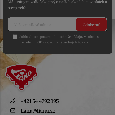
Máte záujem vedieť ako prvý o našich akciách, novinkách a
receptoch?
Odoberať
Súhlasím so spracovaním osobných údajov v súlade s
nariadením GDPR o ochrane osobných údajov
.
+421 54 4792 195
liana@liana.sk