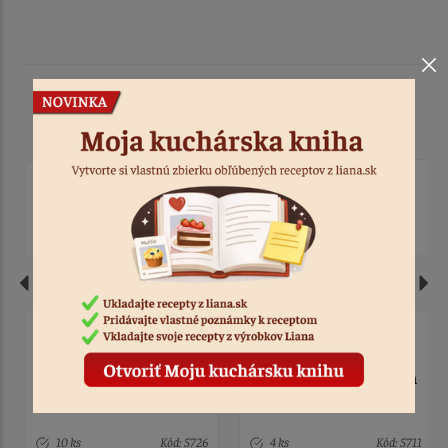
Podobné produkty
Podložka EXTRA fuchsia
Podložka EXTRA tmavo-
30,5 cm
modrá 30,5 cm
4 ks
Kód: 5711
3 ks
Kód: 5710