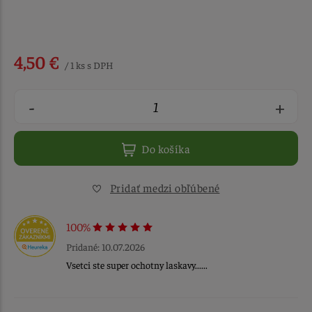
4,50 €
/ 1 ks s DPH
-
+
Do košíka
Pridať medzi obľúbené
100%
Pridané: 10.07.2026
Vsetci ste super ochotny laskavy......