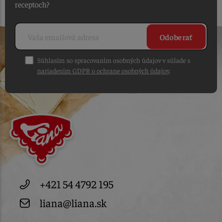
receptoch?
Odoberať
Súhlasím so spracovaním osobných údajov v súlade s
nariadením GDPR o ochrane osobných údajov
.
+421 54 4792 195
liana@liana.sk