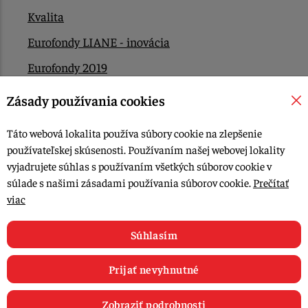
Kvalita
Eurofondy LIANE - inovácia
Eurofondy 2019
Eurofondy 2022/2023
Zásady používania cookies
EÚ Plán obnovy
Táto webová lokalita používa súbory cookie na zlepšenie
Kontakt
používateľskej skúsenosti. Používaním našej webovej lokality
vyjadrujete súhlas s používaním všetkých súborov cookie v
súlade s našimi zásadami používania súborov cookie.
Prečítať
© 2015-2026, LIANA GOLIAŠ s.r.o. všetky práva vyhradené.
viac
Upraviť nastavenia Cookies
Web dizajn: MARLOW DESIGN
Súhlasím
Prijať nevyhnutné
Zobraziť podrobnosti
0