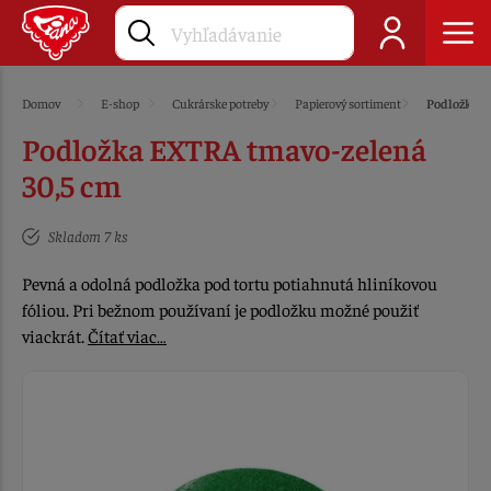
Domov
E-shop
Cukrárske potreby
Papierový sortiment
Podložky
Podložka EXTRA tmavo-zelená
30,5 cm
Skladom 7 ks
Pevná a odolná podložka pod tortu potiahnutá hliníkovou
fóliou. Pri bežnom používaní je podložku možné použiť
viackrát.
Čítať viac…