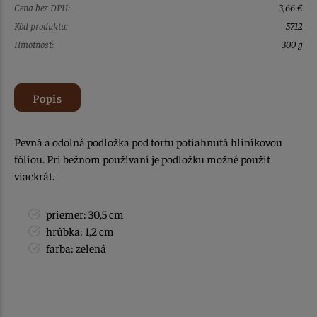
Cena bez DPH:
3,66 €
Kód produktu:
5712
Hmotnosť:
300 g
Popis
Pevná a odolná podložka pod tortu potiahnutá hliníkovou
fóliou. Pri bežnom používaní je podložku možné použiť
viackrát.
priemer: 30,5 cm
hrúbka: 1,2 cm
farba: zelená