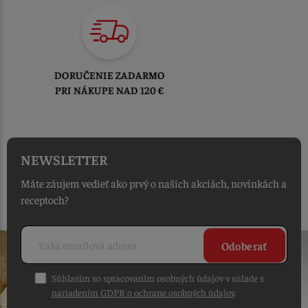
TOVAR ODOSIELAME
DO 1-2 PRACOVNÝCH DNÍ
OD PRIJATIA OBJEDNÁVKY
NEWSLETTER
Máte záujem vedieť ako prvý o našich akciách, novinkách a
receptoch?
Odoberať
Súhlasím so spracovaním osobných údajov v súlade s
nariadením GDPR o ochrane osobných údajov
.