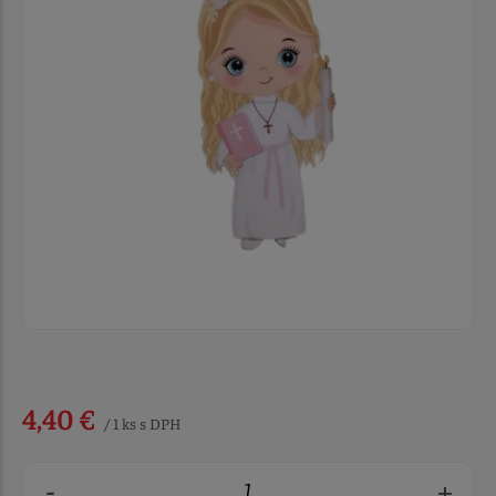
4,40 €
/ 1 ks s DPH
-
+