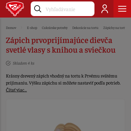
Domov
E-shop
Cukrárske potreby
Dekorácie na tortu
Zápichy na tortu
Zápich prvoprijímajúce dievča
svetlé vlasy s knihou a sviečkou
Skladom 4 ks
Krásny drevený zápich vhodný na tortu k Prvému svätému
prijímaniu. Výšku zápichu si môžete nastaviť podľa potrieb.
Čítať viac…