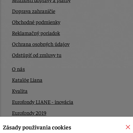
Doprava zahraničie
Obchodné podmienky
Reklamačný poriadok
Ochrana osobných údajov
Odstúpiť od zmluvy tu
O nás
Katalóg Liana
Kvalita
Eurofondy LIANE - inovácia
Eurofondy 2019
Eurofondy 2022/2023
Zásady používania cookies