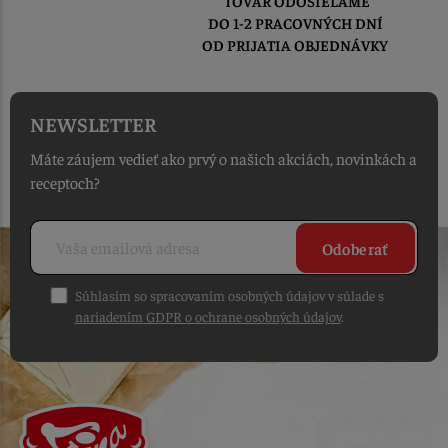
TOVAR ODOSIELAME
DO 1-2 PRACOVNÝCH DNÍ
OD PRIJATIA OBJEDNÁVKY
NEWSLETTER
Máte záujem vedieť ako prvý o našich akciách, novinkách a
receptoch?
Odoberať
Súhlasím so spracovaním osobných údajov v súlade s
nariadením GDPR o ochrane osobných údajov
.