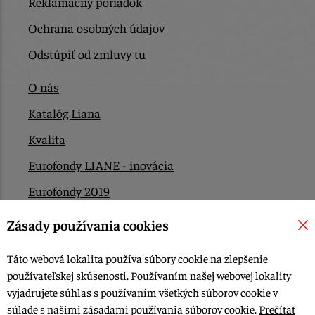
Reklamačný poriadok
Ochrana osobných údajov
Odstúpiť od zmluvy tu
O nás
Katalóg Liana
Kvalita
Eurofondy LIANE - inovácia
Eurofondy 2019
Eurofondy 2022/2023
Zásady používania cookies
EÚ Plán obnovy
Táto webová lokalita používa súbory cookie na zlepšenie
Kontakt
používateľskej skúsenosti. Používaním našej webovej lokality
vyjadrujete súhlas s používaním všetkých súborov cookie v
súlade s našimi zásadami používania súborov cookie.
Prečítať
© 2015-2026, LIANA GOLIAŠ s.r.o. všetky práva vyhradené.