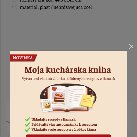
materiál: plast / nehrdzavejúca oceľ
Podobné produkty