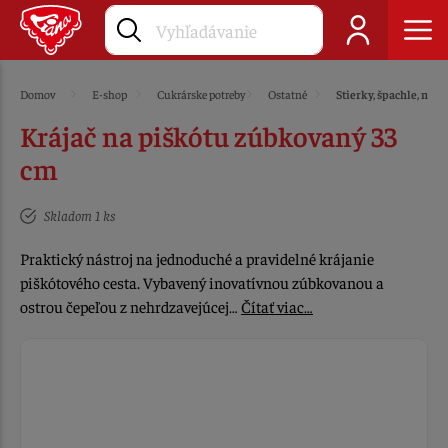
Domov
E-shop
Cukrárske potreby
Ostatné
Stierky, špachle, nože
Krájač na piškótu zúbkovaný 33
cm
Skladom 1 ks
Praktický nástroj na jednoduché a pravidelné krájanie
piškótového cesta. Vybavený inovatívnou zúbkovanou a
ostrou čepeľou z nehrdzavejúcej…
Čítať viac…