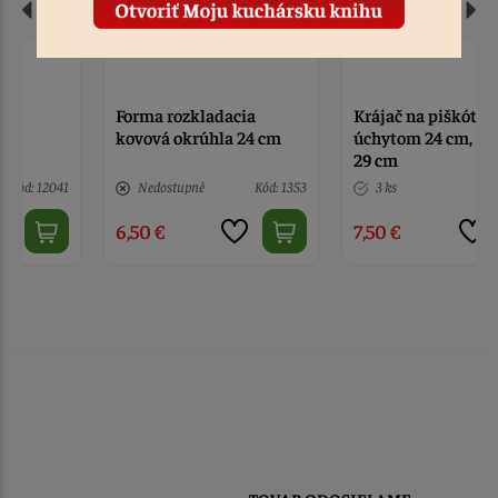
Forma rozkladacia
Krájač na piškóty s
kovová okrúhla 24 cm
úchytom 24 cm, struna
29 cm
Nedostupné
Kód: 1353
3 ks
Kód: 6384
6,50 €
7,50 €