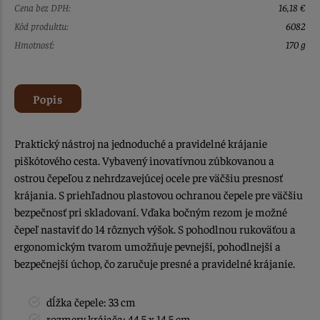
Cena bez DPH:
16,18 €
Kód produktu:
6082
Hmotnosť:
170 g
Popis
Praktický nástroj na jednoduché a pravidelné krájanie
piškótového cesta. Vybavený inovatívnou zúbkovanou a
ostrou čepeľou z nehrdzavejúcej ocele pre väčšiu presnosť
krájania. S priehľadnou plastovou ochranou čepele pre väčšiu
bezpečnosť pri skladovaní. Vďaka bočným rezom je možné
čepeľ nastaviť do 14 rôznych výšok. S pohodlnou rukoväťou a
ergonomickým tvarom umožňuje pevnejší, pohodlnejší a
bezpečnejší úchop, čo zaručuje presné a pravidelné krájanie.
dĺžka čepele: 33 cm
rozmery krájača: 44,5 x 14,5 cm