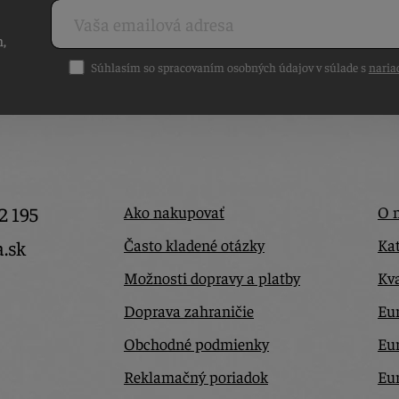
h,
Súhlasím so spracovaním osobných údajov v súlade s
naria
2 195
Ako nakupovať
O 
Často kladené otázky
Kat
a.sk
Možnosti dopravy a platby
Kva
Doprava zahraničie
Eur
Obchodné podmienky
Eu
Reklamačný poriadok
Eu