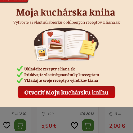
Podobné produkty
n srdce
Balóny - biele nápis MR a
Forma silik
s
MRS 45 cm - 2 ks
diamant 6 
Kód: 3042
5 ks
Kód: 2590
> 10
2,00 €
5,90 €