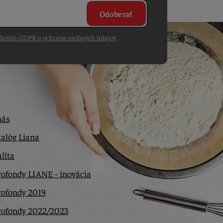
Odoberať
dením GDPR o ochrane osobných údajov
.
nás
alóg Liana
lita
ofondy LIANE - inovácia
rofondy 2019
rofondy 2022/2023