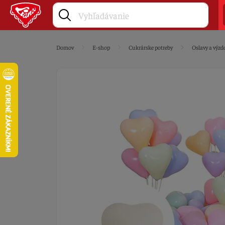
Domov
E-shop
Cukrárske potreby
Oslavy a výzd