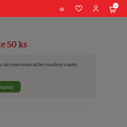
0
sk
le 50 ks
, ale tento tovar už bol vyradený z našej
tegórií