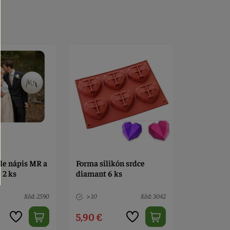
ón srdce
Balóny - biele nápis MR a
Forma sili
ks
MRS 45 cm - 2 ks
diamant 6
Kód: 3042
5 ks
Kód: 2590
> 10
2,00 €
5,90 €