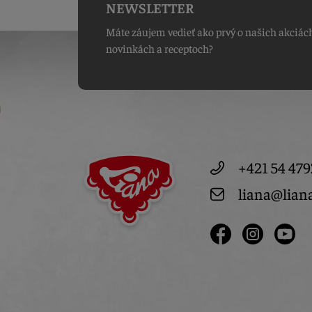
NEWSLETTER
Máte záujem vedieť ako prvý o našich akciác
novinkách a receptoch?
+421 54 479
liana@lian