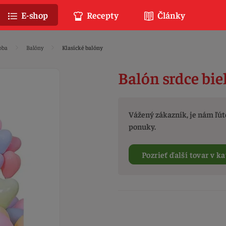
E-shop
Recepty
Články
oba
Balóny
Klasické balóny
Balón srdce bie
Vážený zákazník, je nám ľúto
ponuky.
Pozrieť ďalší tovar v ka