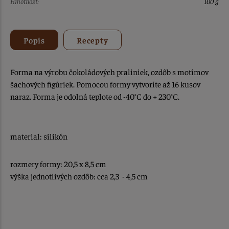
Hmotnosť:
100 g
Popis
Recepty
Forma na výrobu čokoládových praliniek, ozdôb s motímov
šachových figúriek. Pomocou formy vytvoríte až 16 kusov
naraz. Forma je odolná teplote od -40°C do + 230°C.
material: silikón
rozmery formy: 20,5 x 8,5 cm
výška jednotlivých ozdôb: cca 2,3 - 4,5 cm