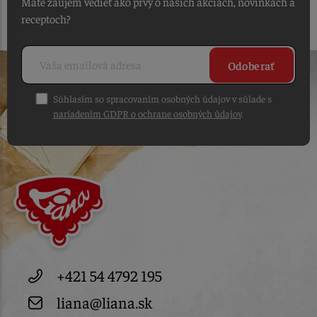
Máte záujem vedieť ako prvý o našich akciách, novinkách a
receptoch?
Odoberať
Súhlasím so spracovaním osobných údajov v súlade s
nariadením GDPR o ochrane osobných údajov
.
+421 54 4792 195
liana@liana.sk