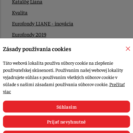
Katalóg Liana
Kvalita
Eurofondy LIANE - inovácia
Eurofondy 2019
Eurofondy 2022/2023
Zásady používania cookies
EÚ Plán obnovy
Táto webová lokalita používa súbory cookie na zlepšenie
Kontakt
používateľskej skúsenosti. Používaním našej webovej lokality
vyjadrujete súhlas s používaním všetkých súborov cookie v
súlade s našimi zásadami používania súborov cookie.
Prečítať
© 2015-2026, LIANA GOLIAŠ s.r.o. všetky práva vyhradené.
viac
Upraviť nastavenia Cookies
Web dizajn: MARLOW DESIGN
Súhlasím
Prijať nevyhnutné