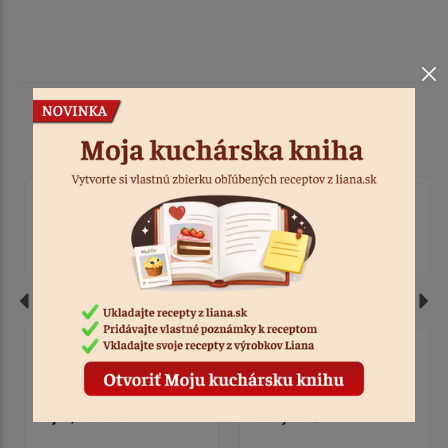
Podobné produkty
Forma silikón lízanka
Forma silikón vajíčko
kvety 6 ks
zajačik kačka