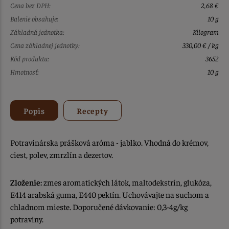
Cena bez DPH:
2,68 €
Balenie obsahuje:
10 g
Základná jednotka:
Kilogram
Cena základnej jednotky:
330,00 € / kg
Kód produktu:
3652
Hmotnosť:
10 g
Popis
Recepty
Potravinárska prášková aróma - jablko. Vhodná do krémov,
ciest, polev, zmrzlín a dezertov.
Zloženie:
zmes aromatických látok, maltodekstrín, glukóza,
E414 arabská guma, E440 pektín. Uchovávajte na suchom a
chladnom mieste. Doporučené dávkovanie: 0,3-4g/kg
potraviny.