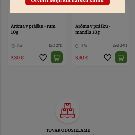
Aróma v prášku - rum
Aróma v prášku -
10g
mandľa 10g
3 ks
Kód: 2711
6 ks
Kód: 2431
3,30 €
3,30 €
TOVAR ODOSIELAME