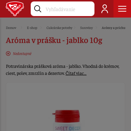
Domov
E-shop
Cukrárske potreby
Suroviny
Arómy a príchute
Aróma v prášku - jablko 10g
Nedostupné
Potravinárska prášková aróma - jablko. Vhodná do krémov,
ciest, polev, zmrzlín a dezertov.
Čítať viac…