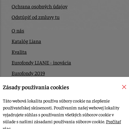
Ochrana osobných údajov
Odstúpiť od zmluvy tu
O nás
Katalóg Liana
Kvalita
Eurofondy LIANE - inovácia
Eurofondy 2019
Eurofondy 2022/2023
Zásady používania cookies
EÚ Plán obnovy
Táto webová lokalita používa súbory cookie na zlepšenie
Kontakt
používateľskej skúsenosti. Používaním našej webovej lokality
vyjadrujete súhlas s používaním všetkých súborov cookie v
súlade s našimi zásadami používania súborov cookie.
Prečítať
© 2015-2026, LIANA GOLIAŠ s.r.o. všetky práva vyhradené.
viac