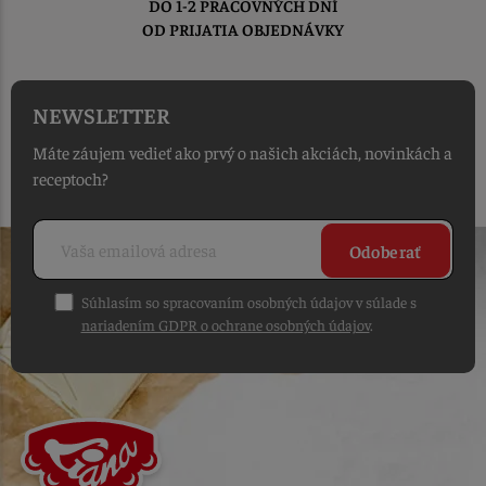
DO 1-2 PRACOVNÝCH DNÍ
OD PRIJATIA OBJEDNÁVKY
NEWSLETTER
Máte záujem vedieť ako prvý o našich akciách, novinkách a
receptoch?
Odoberať
Súhlasím so spracovaním osobných údajov v súlade s
nariadením GDPR o ochrane osobných údajov
.