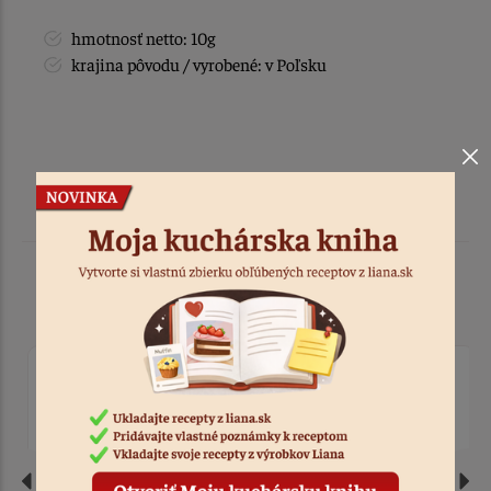
hmotnosť netto: 10g
krajina pôvodu / vyrobené: v Poľsku
Podobné produkty