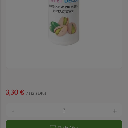
3,30 €
/ 1 ks s DPH
-
+
Do košíka