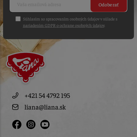
Odoberať
Súhlasím so spracovaním osobných údajov v súlade s
nariadením GDPR o ochrane osobných údajov
.
+421 54 4792 195
liana@liana.sk