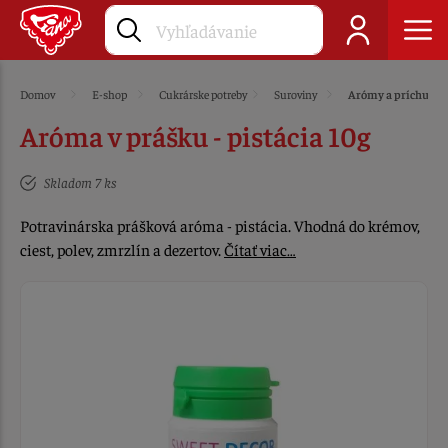
Domov
E-shop
Cukrárske potreby
Suroviny
Arómy a príchute
Aróma v prášku - pistácia 10g
Skladom 7 ks
Potravinárska prášková aróma - pistácia. Vhodná do krémov,
ciest, polev, zmrzlín a dezertov.
Čítať viac…