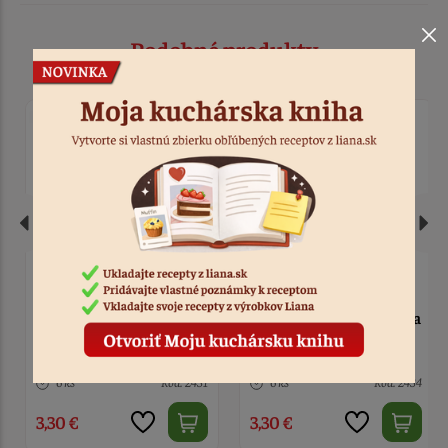
Podobné produkty
Aróma v prášku -
Aróma v prášku - vanilka
mandľa 10g
10g
6 ks
Kód: 2431
6 ks
Kód: 2434
3,30 €
3,30 €