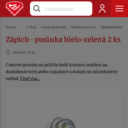
Domov
E-shop
Cukrárske potreby
Dekorácie na tortu
Snehové dekoráci
Zápich - pusinka bielo-zelená 2 ks
Skladom 10 ks
Cukrové pusinky na paličke budú krásnou ozdobou na
dozdobenie torty alebo cupcakeov a dodajú im tak jedinečný
vzhľad.
Čítať viac…