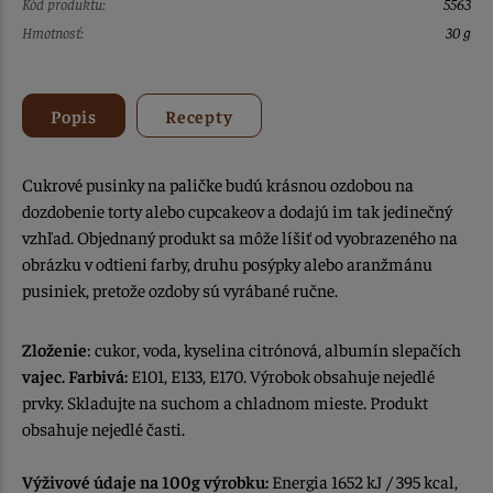
Kód produktu:
5563
Hmotnosť:
30 g
Popis
Recepty
Cukrové pusinky na paličke budú krásnou ozdobou na
dozdobenie torty alebo cupcakeov a dodajú im tak jedinečný
vzhľad. Objednaný produkt sa môže líšiť od vyobrazeného na
obrázku v odtieni farby, druhu posýpky alebo aranžmánu
pusiniek, pretože ozdoby sú vyrábané ručne.
Zloženie
: cukor, voda, kyselina citrónová, albumín slepačích
vajec.
Farbivá:
E101, E133, E170. Výrobok obsahuje nejedlé
prvky. Skladujte na suchom a chladnom mieste. Produkt
obsahuje nejedlé časti.
Výživové údaje na 100g výrobku:
Energia 1652 kJ / 395 kcal,