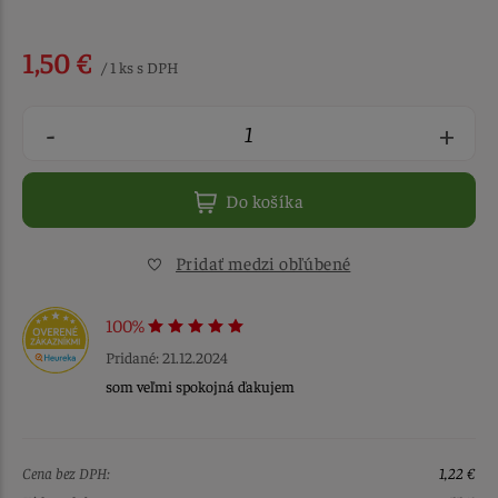
1,50 €
/ 1 ks s DPH
-
+
Do košíka
Pridať medzi obľúbené
100%
Pridané: 21.12.2024
som veľmi spokojná ďakujem
Cena bez DPH:
1,22 €