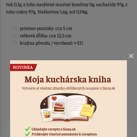
tuk 0,1g, z toho nasýtené mastné kyseliny 0g, sacharidy 97g, z
toho cukry 97g, bielkoviny 1,6g, soľ 0,04g.
priemer pusinky: cca 5 cm
celková dĺžka: cca 12,5 cm
krajina pôvodu / vyrobené: v EU
Podobné produkty