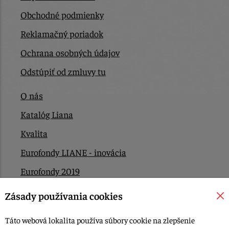
Obchodné podmienky
Reklamačný poriadok
Ochrana osobných údajov
Odstúpiť od zmluvy tu
O nás
Katalóg Liana
Kvalita
Eurofondy LIANE - inovácia
Eurofondy 2019
Eurofondy 2022/2023
Zásady používania cookies
EÚ Plán obnovy
Táto webová lokalita používa súbory cookie na zlepšenie
Kontakt