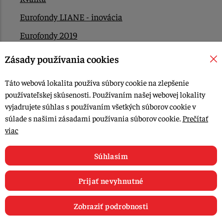
Eurofondy LIANE - inovácia
Eurofondy 2019
Eurofondy 2022/2023
Zásady používania cookies
EÚ Plán obnovy
Táto webová lokalita používa súbory cookie na zlepšenie
Kontakt
používateľskej skúsenosti. Používaním našej webovej lokality
vyjadrujete súhlas s používaním všetkých súborov cookie v
súlade s našimi zásadami používania súborov cookie.
Prečítať
© 2015-2026, LIANA GOLIAŠ s.r.o. všetky práva vyhradené.
viac
Upraviť nastavenia Cookies
Web dizajn: MARLOW DESIGN
Súhlasím
Prijať nevyhnutné
Zobraziť podrobnosti
0
E-shop
Recepty
Články
Obľúbené
Košík