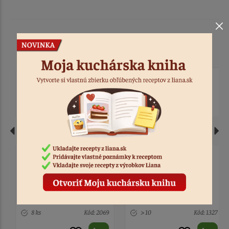
Podobné produkty
Svietnik drevo / sklo so
Hodiny Vintage 21 cm
srdcom
8 ks
Kód: 2069
> 10
Kód: 1327