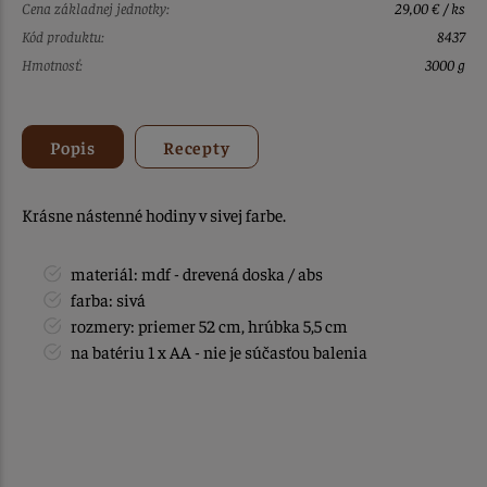
Cena základnej jednotky:
29,00 € / ks
Kód produktu:
8437
Hmotnosť:
3000 g
Popis
Recepty
Krásne nástenné hodiny v sivej farbe.
materiál: mdf - drevená doska / abs
farba: sivá
rozmery: priemer 52 cm, hrúbka 5,5 cm
na batériu 1 x AA - nie je súčasťou balenia