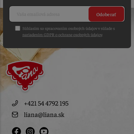
Odoberať
Súhlasím so spracovaním osobných údajov v súlade s
nariadením GDPR o ochrane osobných údajov
.
+421 54 4792 195
liana@liana.sk