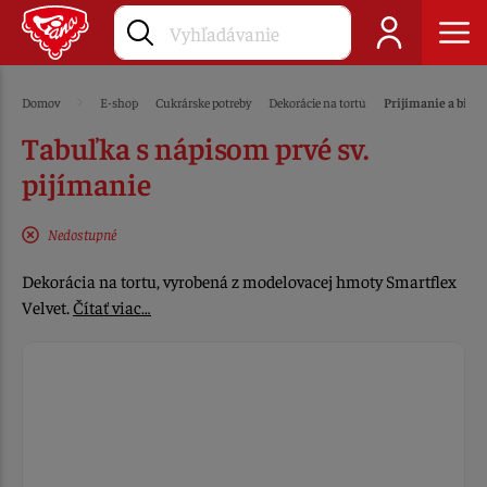
Domov
E-shop
Cukrárske potreby
Dekorácie na tortu
Prijímanie a bir
Tabuľka s nápisom prvé sv.
pijímanie
Nedostupné
Dekorácia na tortu, vyrobená z modelovacej hmoty Smartflex
Velvet.
Čítať viac…