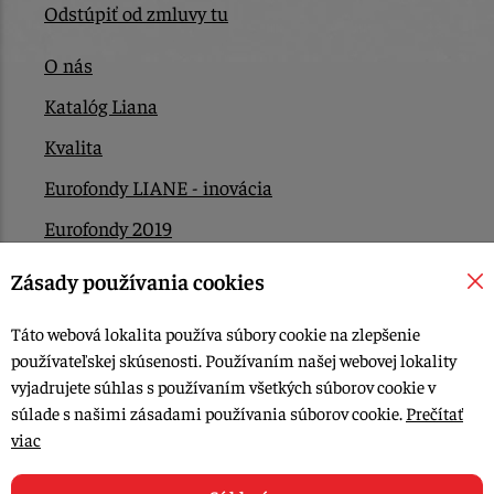
Odstúpiť od zmluvy tu
O nás
Katalóg Liana
Kvalita
Eurofondy LIANE - inovácia
Eurofondy 2019
Eurofondy 2022/2023
Zásady používania cookies
EÚ Plán obnovy
Táto webová lokalita používa súbory cookie na zlepšenie
Kontakt
používateľskej skúsenosti. Používaním našej webovej lokality
vyjadrujete súhlas s používaním všetkých súborov cookie v
súlade s našimi zásadami používania súborov cookie.
Prečítať
© 2015-2026, LIANA GOLIAŠ s.r.o. všetky práva vyhradené.
viac
Upraviť nastavenia Cookies
Web dizajn: MARLOW DESIGN