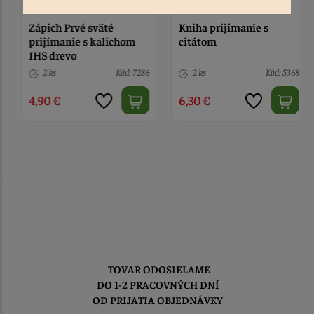
Zápich Prvé sväté
Kniha prijímanie s
prijímanie s kalichom
citátom
IHS drevo
2 ks
Kód: 7286
2 ks
Kód: 5368
4,90 €
6,30 €
TOVAR ODOSIELAME
DO 1-2 PRACOVNÝCH DNÍ
OD PRIJATIA OBJEDNÁVKY