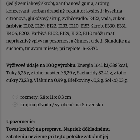
(jedlý zemiakový škrob), xanthanová guma, arómy,
konzervant: sorban draselný, regulátor kyslosti: kyselina
citrónová, glukózový sirup, zvlhčovadlo: E422, voda, cukor,
farbivá:
E102, E129, E122, E133, E110, E153, škrob, E330, E331,
E406, E202. Farbivá E102, E129, E122, E110 môžu mať
nepriaznivý vplyv na pozornosť a činnosť u detí. Skladujte na
suchom, tmavom mieste, pri teplote 16-23°C.
Výživové údaje na 100g výrobku: E
nergia 1641 kJ/388 kcal,
Tuky 6,26 g, z toho nasýtené 5,29 g, Sacharidy 82,41 g, z toho
cukry 73,23 g, Vláknina 0,99 g, Bielkoviny <0,2 g, Soľ <0,03 g.
rozmery: 5,8 x 11 x 0,3 cm
krajina pôvodu / vyrobené: na Slovensku
Upozornenie:
Tovar krehký na prepravu. Napriek dôkladnému
zabaleniu nevieme pri tejto položke zabrániť jej