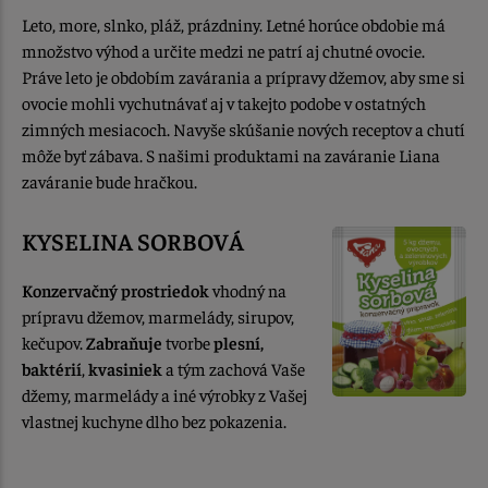
Leto, more, slnko, pláž, prázdniny. Letné horúce obdobie má
množstvo výhod a určite medzi ne patrí aj chutné ovocie.
Práve leto je obdobím zavárania a prípravy džemov, aby sme si
ovocie mohli vychutnávať aj v takejto podobe v ostatných
zimných mesiacoch. Navyše skúšanie nových receptov a chutí
môže byť zábava. S našimi produktami na zaváranie Liana
zaváranie bude hračkou.
KYSELINA SORBOVÁ
Konzervačný prostriedok
vhodný na
prípravu džemov, marmelády, sirupov,
kečupov.
Zabraňuje
tvorbe
plesní,
baktérií
,
kvasiniek
a tým zachová Vaše
džemy, marmelády a iné výrobky z Vašej
vlastnej kuchyne dlho bez pokazenia.