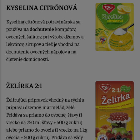
KYSELINA CITRÓNOVÁ
Kyselina citrónová potravinárska sa
používa
na dochutenie
kompótov,
ovocných šalátov, pri výrobe džemov a
lekvárov, sirupov a tiež je vhodná na
dochutenie ovocných nápojov a na
čistenie domácnosti.
ŽELÍRKA 2:1
Želirujúci prípravok vhodný na rýchlu
prípravu džemov, marmelád, želé.
Pridáva sa priamo do ovocnej šťavy (1
vrecko na 750 ml šťavy + 500 g cukru)
alebo priamo do ovocia (1 vrecko na 1 kg
ovocia + 500 g cukru). Pridáva sa vždy