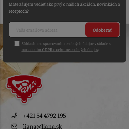
Máte záujem vedieť ako prvý o našich akciách, novinkách a
receptoch?
Odoberať
Súhlasím so spracovaním osobných údajov v súlade s
nariadením GDPR o ochrane osobných údajov
.
+421 54 4792 195
liana@liana.sk