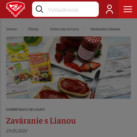
Domov
Články
Dobré rady od Liany
Zaváranie s Lianou
DOBRÉ RADY OD LIANY
Zaváranie s Lianou
29.05.2020