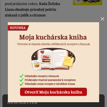
pred pridaním cukru.
Naša Želírka
Liana obsahuje prírodný pektín
získaný z jabĺk a citrusov.
TOVAR ODOSIELAME
DO 1-2 PRACOVNÝCH DNÍ
OD PRIJATIA OBJEDNÁVKY
NEWSLETTER