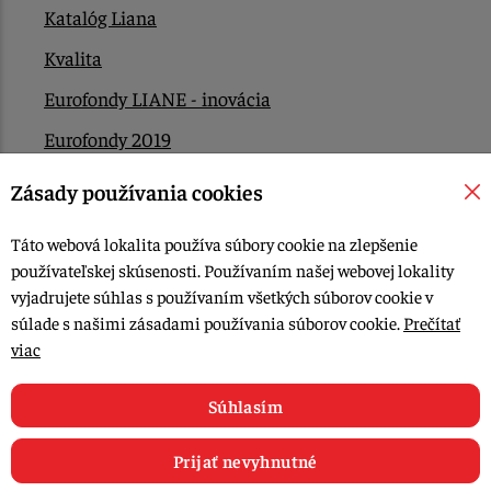
Katalóg Liana
Kvalita
Eurofondy LIANE - inovácia
Eurofondy 2019
Eurofondy 2022/2023
Zásady používania cookies
EÚ Plán obnovy
Táto webová lokalita používa súbory cookie na zlepšenie
Kontakt
používateľskej skúsenosti. Používaním našej webovej lokality
vyjadrujete súhlas s používaním všetkých súborov cookie v
súlade s našimi zásadami používania súborov cookie.
Prečítať
© 2015-2026, LIANA GOLIAŠ s.r.o. všetky práva vyhradené.
viac
Upraviť nastavenia Cookies
Web dizajn: MARLOW DESIGN
Súhlasím
Prijať nevyhnutné