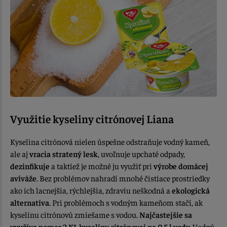
Využitie kyseliny citrónovej Liana
Kyselina citrónová nielen úspešne odstraňuje vodný kameň,
ale aj
vracia stratený lesk
, uvoľnuje upchaté odpady,
dezinfikuje
a taktiež je možné ju využiť pri
výrobe domácej
aviváže
. Bez problémov nahradí mnohé čistiace prostriedky
ako ich lacnejšia, rýchlejšia, zdraviu neškodná a
ekologická
alternatíva
. Pri problémoch s vodným kameňom stačí, ak
kyselinu citrónovú zmiešame s vodou.
Najčastejšie sa
využíva pomer 2 KL kyseliny citrónovej na 0,5 l vody.
Vodný