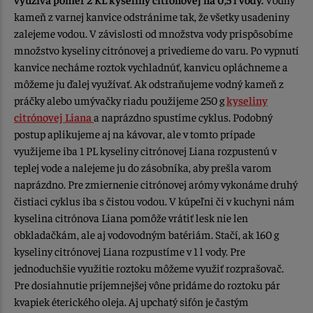
kameň z varnej kanvice odstránime tak, že všetky usadeniny
zalejeme vodou. V závislosti od množstva vody prispôsobíme
množstvo kyseliny citrónovej a privedieme do varu. Po vypnutí
kanvice necháme roztok vychladnúť, kanvicu opláchneme a
môžeme ju ďalej využívať. Ak odstraňujeme vodný kameň z
práčky alebo umývačky riadu použijeme 250 g
kyseliny
citrónovej Liana
a naprázdno spustíme cyklus. Podobný
postup aplikujeme aj na kávovar, ale v tomto prípade
využijeme iba 1 PL kyseliny citrónovej Liana rozpustenú v
teplej vode a nalejeme ju do zásobníka, aby prešla varom
naprázdno. Pre zmiernenie citrónovej arómy vykonáme druhý
čistiaci cyklus iba s čistou vodou. V kúpeľni či v kuchyni nám
kyselina citrónova Liana pomôže vrátiť lesk nie len
obkladačkám, ale aj vodovodným batériám. Stačí, ak 160 g
kyseliny citrónovej Liana rozpustíme v 1 l vody. Pre
jednoduchšie využitie roztoku môžeme využiť rozprašovač.
Pre dosiahnutie príjemnejšej vône pridáme do roztoku pár
kvapiek éterického oleja. Aj upchatý sifón je častým