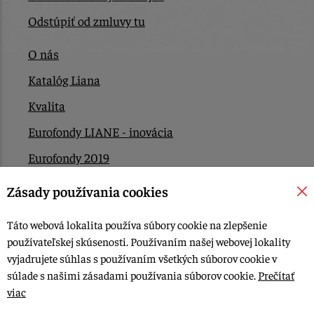
Odstúpiť od zmluvy tu
O nás
Katalóg Liana
Kvalita
Eurofondy LIANE - inovácia
Eurofondy 2019
Eurofondy 2022/2023
Zásady používania cookies
EÚ Plán obnovy
Táto webová lokalita používa súbory cookie na zlepšenie
Kontakt
používateľskej skúsenosti. Používaním našej webovej lokality
vyjadrujete súhlas s používaním všetkých súborov cookie v
súlade s našimi zásadami používania súborov cookie.
Prečítať
© 2015-2026, LIANA GOLIAŠ s.r.o. všetky práva vyhradené.
viac
Upraviť nastavenia Cookies