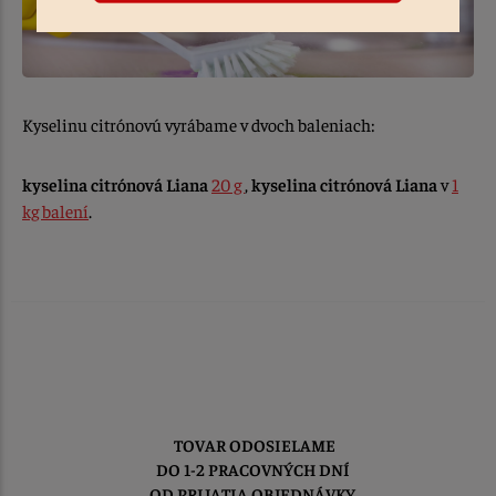
Kyselinu citrónovú vyrábame v dvoch baleniach:
kyselina citrónová Liana
20 g
,
kyselina citrónová
Liana
v
1
kg balení
.
TOVAR ODOSIELAME
DO 1-2 PRACOVNÝCH DNÍ
OD PRIJATIA OBJEDNÁVKY