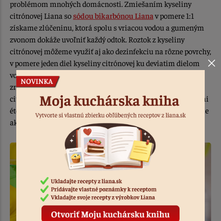
problémom mnohých domácnosti. Zmiešaním kyseliny
citrónovej Liana so
sódou bikarbónou Liana
v pomere 1:1
získame zlúčeninu, ktorá spolu s vriacou vodou a gumeným
zvonom dokáže uvoľniť každý odtok. Roztok z kyseliny
citrónovej môžeme využiť aj ako dezinfekciu na rôzne povrchy,
v pomere jeden diel kyseliny citrónovej ku deviatim dielom
vody. Taktiež je možné tento pomer použiť ako leštidlo na
zrkadlá alebo okná. Domácu aviváž pomocou kyseliny
citrónovej vyrobíme zmiešaním 80 - 100 g prášku s kvapkami
éterického oleja. Po dôkladnom premiešaní zmesi dávkujeme
ako bežnú aviváž.