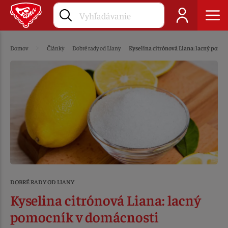
Domov
Články
Dobré rady od Liany
Kyselina citrónová Liana: lacný pomo
DOBRÉ RADY OD LIANY
Kyselina citrónová Liana: lacný
pomocník v domácnosti