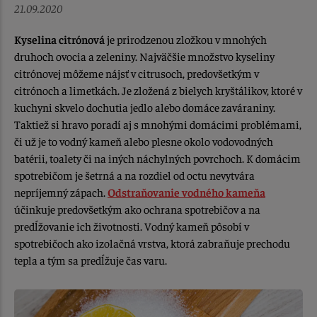
21.09.2020
Kyselina citrónová
je prirodzenou zložkou v mnohých
druhoch ovocia a zeleniny. Najväčšie množstvo kyseliny
citrónovej môžeme nájsť v citrusoch, predovšetkým v
citrónoch a limetkách. Je zložená z bielych kryštálikov, ktoré v
kuchyni skvelo dochutia jedlo alebo domáce zaváraniny.
Taktiež si hravo poradí aj s mnohými domácimi problémami,
či už je to vodný kameň alebo plesne okolo vodovodných
batérii, toalety či na iných náchylných povrchoch. K domácim
spotrebičom je šetrná a na rozdiel od octu nevytvára
nepríjemný zápach.
Odstraňovanie vodného kameňa
účinkuje predovšetkým ako ochrana spotrebičov a na
predĺžovanie ich životnosti. Vodný kameň pôsobí v
spotrebičoch ako izolačná vrstva, ktorá zabraňuje prechodu
tepla a tým sa predĺžuje čas varu.