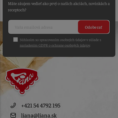
Máte záujem vedieť ako prvý o našich akciách, novinkách a
receptoch?
Odoberať
Súhlasím so spracovaním osobných údajov v súlade s
nariadením GDPR o ochrane osobných údajov
.
+421 54 4792 195
liana@liana.sk