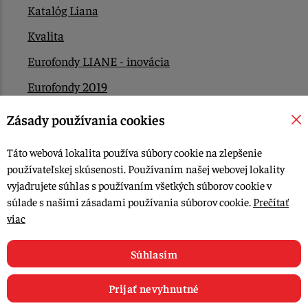
Katalóg Liana
Kvalita
Eurofondy LIANE - inovácia
Eurofondy 2019
Eurofondy 2022/2023
Zásady používania cookies
EÚ Plán obnovy
Táto webová lokalita používa súbory cookie na zlepšenie
Kontakt
používateľskej skúsenosti. Používaním našej webovej lokality
vyjadrujete súhlas s používaním všetkých súborov cookie v
súlade s našimi zásadami používania súborov cookie.
Prečítať
© 2015-2026, LIANA GOLIAŠ s.r.o. všetky práva vyhradené.
viac
Upraviť nastavenia Cookies
Web dizajn: MARLOW DESIGN
Súhlasím
Prijať nevyhnutné