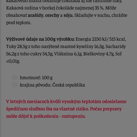
kakaového masla obsahuje čokoláda aj iné rastlinné tuky,
Kakaová sušina v horkej čokoláde najmenej 35 %. Môže
obsahovať
arašidy
,
orechy
a
sóju
. Skladujte v suchu, chráňte
pred teplom.
Výživové údaje na 100g výrobku:
Energia 2150 kJ/ 515 kcal,
Tuky 28,5g z toho nasýtené mastné kyseliny 16,3g, Sacharidy
56,2g z toho cukry 54,5g, Vláknina 6,1g, Bielkoviny 4,7g, Soľ
<0,01g.
hmotnosť: 100 g
krajina pôvodu: Česká republika
V letných mesiacoch kvôli vysokým teplotám odosielame
špedičnou službou iba na vlastné riziko. Počas prepravy
môže dôjsť k poškodeniu - roztopeniu.