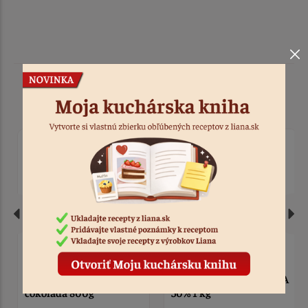
Podobné produkty
TopCake Creamy Tmavá
Čokoláda tmavá ARRIBA
čokoláda 800g
50% 1 kg