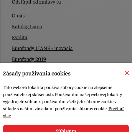
Odstúpiť od zmluvy tu
O nás
Katalóg Liana
Kvalita
Eurofondy LIANE - inovácia
Eurofondy 2019
Eurofondy 2022/2023
Zásady používania cookies
EÚ Plán obnovy
Táto webová lokalita používa súbory cookie na zlepšenie
Kontakt
používateľskej skúsenosti. Používaním našej webovej lokality
vyjadrujete súhlas s používaním všetkých súborov cookie v
súlade s našimi zásadami používania súborov cookie.
Prečítať
© 2015-2026, LIANA GOLIAŠ s.r.o. všetky práva vyhradené.
viac
Upraviť nastavenia Cookies
Web dizajn: MARLOW DESIGN
Súhlasím