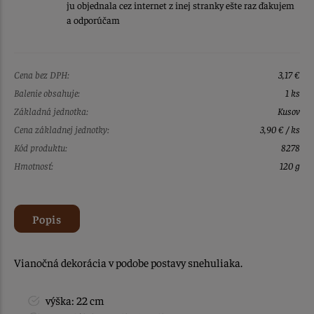
ju objednala cez internet z inej stranky ešte raz ďakujem
a odporúčam
Cena bez DPH:
3,17 €
Balenie obsahuje:
1 ks
Základná jednotka:
Kusov
Cena základnej jednotky:
3,90 € / ks
Kód produktu:
8278
Hmotnosť:
120 g
Popis
Vianočná dekorácia v podobe postavy snehuliaka.
výška: 22 cm