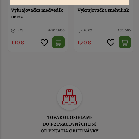
Vykrajovačka medvedík
Vykrajovačka snehuliak
nerez
2 ks
Kód: 13455
10 ks
Kód: 505
1,10 €
1,20 €
TOVAR ODOSIELAME
DO 1-2 PRACOVNÝCH DNÍ
OD PRIJATIA OBJEDNÁVKY