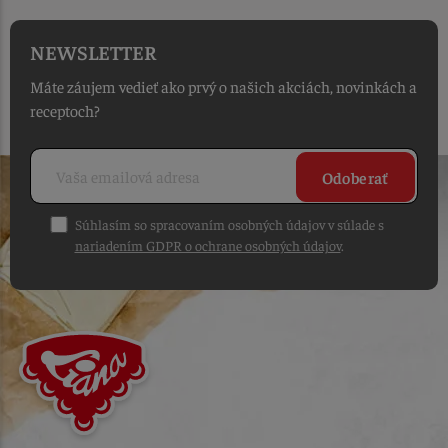
NEWSLETTER
Máte záujem vedieť ako prvý o našich akciách, novinkách a
receptoch?
Odoberať
Súhlasím so spracovaním osobných údajov v súlade s
nariadením GDPR o ochrane osobných údajov
.