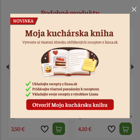
Podobné produkty
Formy na tvorbu
Formičky kovové
trubičiek stredné 10 ks
rohlíčky malé
8 ks
Kód: 3719
> 10
Kód: 444
3,50 €
4,10 €