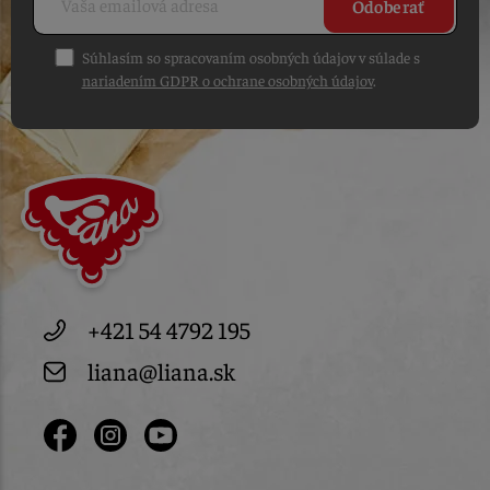
Odoberať
Súhlasím so spracovaním osobných údajov v súlade s
nariadením GDPR o ochrane osobných údajov
.
+421 54 4792 195
liana@liana.sk