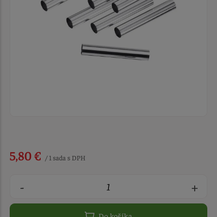
5,80 €
/ 1 sada s DPH
-
+
Do košíka