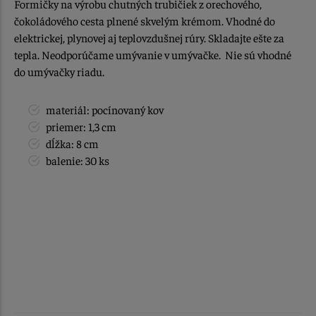
Formičky na výrobu chutných trubičiek z orechového,
čokoládového cesta plnené skvelým krémom. Vhodné do
elektrickej, plynovej aj teplovzdušnej rúry. Skladajte ešte za
tepla. Neodporúčame umývanie v umývačke. Nie sú vhodné
do umývačky riadu.
materiál: pocínovaný kov
priemer: 1,3 cm
dĺžka: 8 cm
balenie: 30 ks