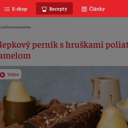
E-shop
Recepty
Články
mi poliaty karamelom
lepkový perník s hruškami polia
ramelom
Video