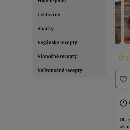
Hlavné jedlá
Cestoviny
Snacky
Vegánske recepty
Vianočné recepty
Veľkonočné recepty
Objav
okamž