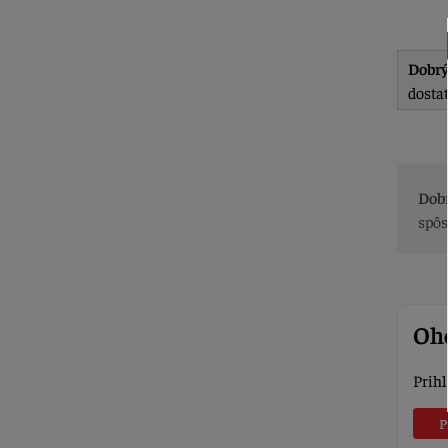
Dobrý
dosta
Dobr
spôs
Oho
Prihl
P