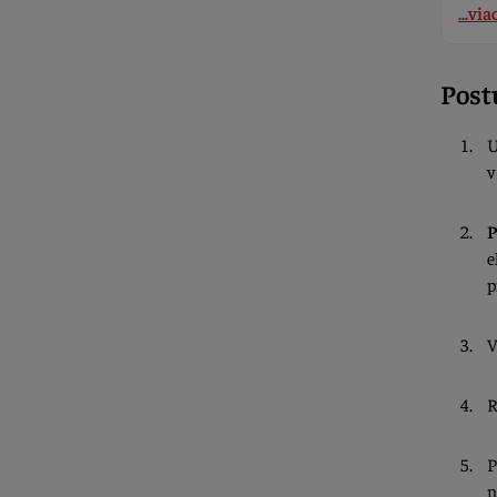
...via
Post
U
v
P
e
p
V
R
P
n