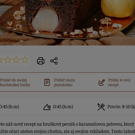
Pridať do mojej
Pridať moju
Pridaj si svoj
kuchárskej knihy
poznámku
recept
0:45
(h:m)
0:45
(h:m)
Porcie:
8-10 (k
te náš nový recept na hruškový perník s karamelovou polevou, ktorý
ite očarí nielen svojou chuťou, ale aj svojím vzhľadom. Tento laho