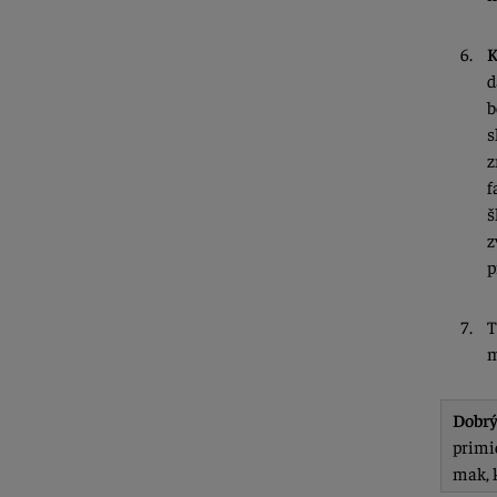
K
d
b
s
z
f
š
z
p
T
m
Dobrý
primi
mak, k