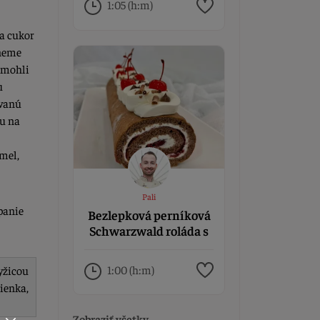
1:05 (h:m)
a cukor
hneme
e mohli
u
ovanú
u na
mel,
Pali
panie
Bezlepková perníková
Schwarzwald roláda s
višňami
1:00 (h:m)
yžicou
ienka,
Zobraziť všetky