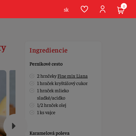
0
sk
ty
Ingrediencie
Perníkové cesto
2 hrnčeky
Fine mix Liana
1 hrnček kryštálový cukor
1 hrnček mlieko
sladké/acidko
1/2 hrnček olej
1 ks vajce
Karamelová poleva