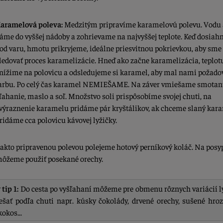
aramelová poleva:
Medzitým pripravíme karamelovú polevu. Vodu 
áme do vyššej nádoby a zohrievame na najvyššej teplote. Keď dosia
od varu, hmotu prikryjeme, ideálne priesvitnou pokrievkou, aby sm
ledovať proces karamelizácie. Hneď ako začne karamelizácia, teplot
nížime na polovicu a odsledujeme si karamel, aby mal nami požad
arbu. Po celý čas karamel NEMIEŠAME. Na záver vmiešame smotan
ľahanie, maslo a soľ. Množstvo soli prispôsobíme svojej chuti, na
výraznenie karamelu pridáme pár kryštálikov, ak chceme slaný kara
ridáme cca polovicu kávovej lyžičky.
akto pripravenou polevou polejeme hotový perníkový koláč. Na posy
ôžeme použiť posekané orechy.
 tip 1:
Do cesta po vyšľahaní môžeme pre obmenu rôznych variácií l
ešať podľa chuti napr. kúsky čokolády, drvené orechy, sušené hroz
okos...