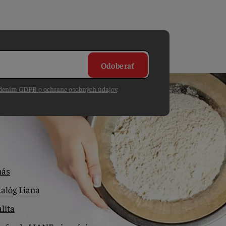
Odoberať
dením GDPR o ochrane osobných údajov
.
nás
alóg Liana
lita