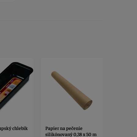
upský chlebík
Papier na pečenie
Fine mix 
silikónovaný 0,38 x 50 m