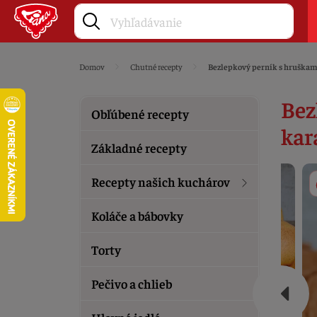
Domov
Chutné recepty
Bezlepkový perník s hruška
Bez
Obľúbené recepty
ka
Základné recepty
Recepty našich kuchárov
Koláče a bábovky
Torty
Pečivo a chlieb