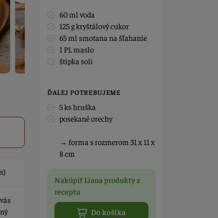
60 ml voda
125 g kryštálový cukor
65 ml smotana na šľahanie
1 PL maslo
štipka soli
ĎALEJ POTREBUJEME
5 ks hruška
posekané orechy
→ forma s rozmerom 31 x 11 x
8 cm
s)
Nakúpiť Liana produkty z
receptu
 vás
dný
Do košíka