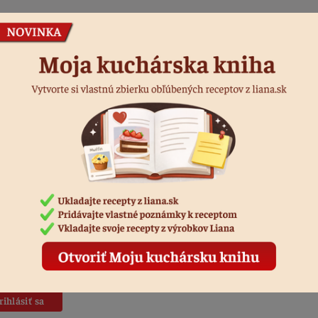
 tip 2:
Pred koncom pečenia skontrolujte cesto pomocou špáradla,
točne prepečené.
ý tip 3:
Hrušky môžete použiť vcelku, alebo ich nakrájať na kocky na
ob hruškovo-perníkovej bublaniny.
dnotiť recept
áste sa, ak chcete pridať hodnotenie.
rihlásiť sa