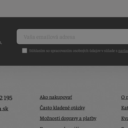
h,
Súhlasím so spracovaním osobných údajov v súlade s
naria
2 195
Ako nakupovať
O 
Často kladené otázky
Kat
a.sk
Možnosti dopravy a platby
Kva