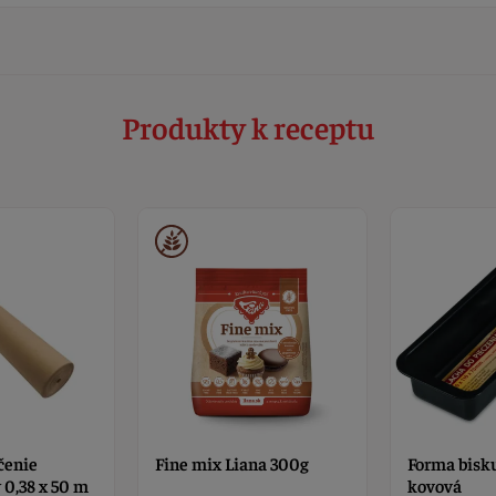
Produkty k receptu
čenie
Fine mix Liana 300g
Forma bisk
 0,38 x 50 m
kovová