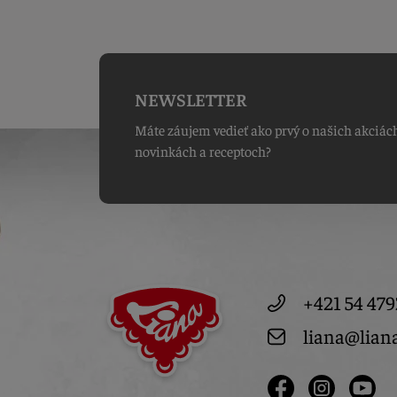
NEWSLETTER
Máte záujem vedieť ako prvý o našich akciác
novinkách a receptoch?
+421 54 479
liana@lian