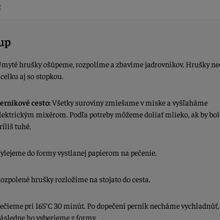
c
up
myté hrušky ošúpeme, rozpolíme a zbavíme jadrovníkov. Hrušky n
 celku aj so stopkou.
erníkové cesto:
Všetky suroviny zmiešame v miske a vyšľaháme
lektrickým mixérom. Podľa potreby môžeme doliať mlieko, ak by bol
ríliš tuhé.
ylejeme do formy vystlanej papierom na pečenie.
ozpolené hrušky rozložíme na stojato do cesta.
ečieme pri 165°C 30 minút. Po dopečení perník necháme vychladnúť,
ásledne ho vyberieme z formy.