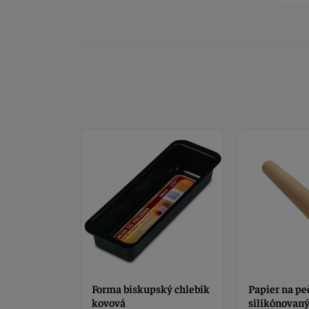
a 300g
Forma biskupský chlebík
Papier na pe
kovová
silikónovaný