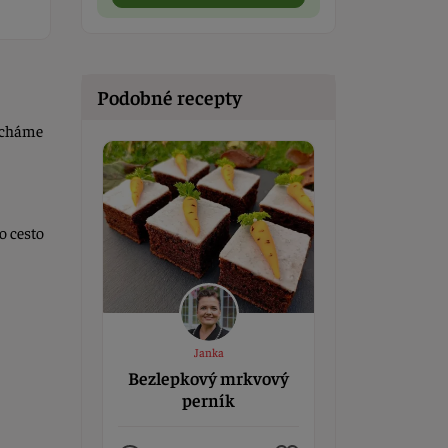
Podobné recepty
echáme
o cesto
Janka
Bezlepkový mrkvový
perník