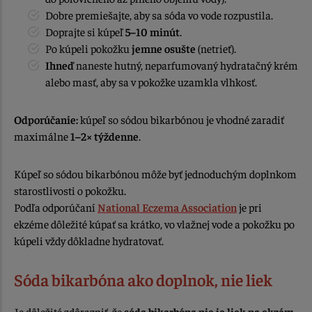
Dobre premiešajte, aby sa sóda vo vode rozpustila.
Doprajte si kúpeľ
5–10 minút
.
Po kúpeli pokožku
jemne osušte
(netrieť).
Ihneď
naneste hutný, neparfumovaný hydratačný krém
alebo masť, aby sa v pokožke uzamkla vlhkosť.
Odporúčanie:
kúpeľ so sódou bikarbónou je vhodné zaradiť
maximálne
1–2× týždenne
.
Kúpeľ so sódou bikarbónou môže byť jednoduchým doplnkom
starostlivosti o pokožku.
Podľa odporúčaní
National Eczema Association
je pri
ekzéme dôležité kúpať sa krátko, vo vlažnej vode a pokožku po
kúpeli vždy dôkladne hydratovať.
Sóda bikarbóna ako doplnok, nie liek
Je dôležité zdôrazniť, že
sóda bikarbóna nie je liek na ekzém