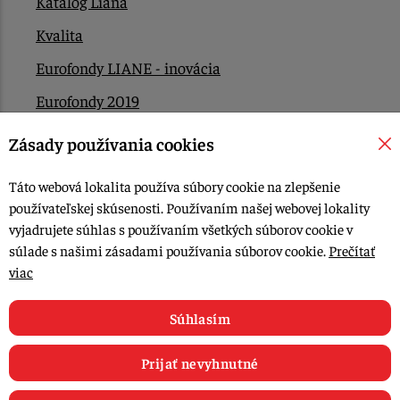
Katalóg Liana
Kvalita
Eurofondy LIANE - inovácia
Eurofondy 2019
Eurofondy 2022/2023
Zásady používania cookies
EÚ Plán obnovy
Táto webová lokalita používa súbory cookie na zlepšenie
Kontakt
používateľskej skúsenosti. Používaním našej webovej lokality
vyjadrujete súhlas s používaním všetkých súborov cookie v
súlade s našimi zásadami používania súborov cookie.
Prečítať
© 2015-2026, LIANA GOLIAŠ s.r.o. všetky práva vyhradené.
viac
Upraviť nastavenia Cookies
Web dizajn: MARLOW DESIGN
Súhlasím
Prijať nevyhnutné