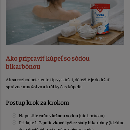
Ako pripraviť kúpeľ so sódou
bikarbónou
Ak sa rozhodnete tento tip vyskúšať, dôležité je dodržať
správne množstvo
a
krátky čas kúpeľa
.
Postup krok za krokom
Napustite vaňu
vlažnou vodou
(nie horúcou).
Pridajte
1–2 polievkové lyžice sódy bikarbóny
(ideálne
do polovičného až plného objemu vody).