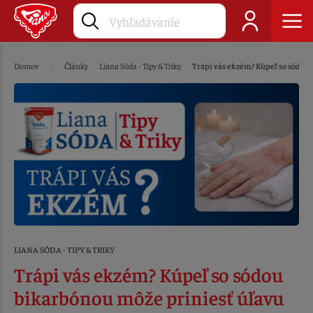
Domov
Články
Liana Sóda - Tipy & Triky
Trápi vás ekzém? Kúpeľ so sódou
LIANA SÓDA - TIPY & TRIKY
Trápi vás ekzém? Kúpeľ so sódou
bikarbónou môže priniesť úľavu