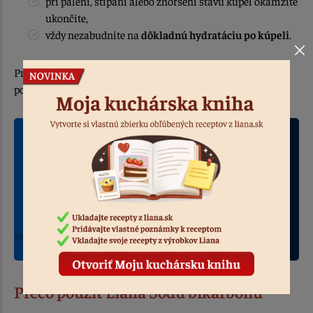
pri pálení, štípaní alebo zhoršení stavu kúpeľ okamžite
ukončite,
vždy nezabudnite na
dôkladnú hydratáciu po kúpeli
.
Pri výrazných alebo pretrvávajúcich problémoch je vhodné
poradiť sa s dermatológom.
Prečo použiť Liana Sódu bikarbónu