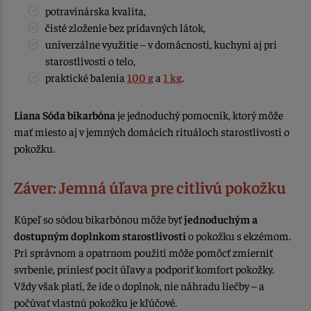
potravinárska kvalita,
čisté zloženie bez prídavných látok,
univerzálne využitie – v domácnosti, kuchyni aj pri
starostlivosti o telo,
praktické balenia
100 g
a
1 kg
.
Liana Sóda bikarbóna
je jednoduchý pomocník, ktorý môže
mať miesto aj v jemných domácich rituáloch starostlivosti o
pokožku.
Záver: Jemná úľava pre citlivú pokožku
Kúpeľ so sódou bikarbónou môže byť
jednoduchým a
dostupným doplnkom starostlivosti
o pokožku s ekzémom.
Pri správnom a opatrnom použití môže pomôcť zmierniť
svrbenie, priniesť pocit úľavy a podporiť komfort pokožky.
Vždy však platí, že ide o doplnok, nie náhradu liečby – a
počúvať vlastnú pokožku je kľúčové.