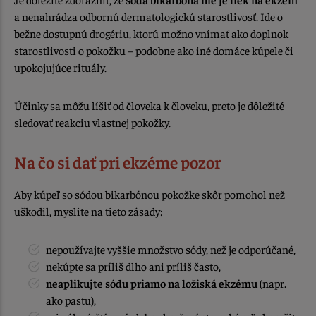
a nenahrádza odbornú dermatologickú starostlivosť. Ide o
bežne dostupnú drogériu, ktorú možno vnímať ako doplnok
starostlivosti o pokožku – podobne ako iné domáce kúpele či
upokojujúce rituály.
Účinky sa môžu líšiť od človeka k človeku, preto je dôležité
sledovať reakciu vlastnej pokožky.
Na čo si dať pri ekzéme pozor
Aby kúpeľ so sódou bikarbónou pokožke skôr pomohol než
uškodil, myslite na tieto zásady:
nepoužívajte vyššie množstvo sódy, než je odporúčané,
nekúpte sa príliš dlho ani príliš často,
neaplikujte sódu priamo na ložiská ekzému
(napr.
ako pastu),