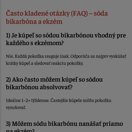
Často kladené otázky (FAQ) – sóda
bikarbóna a ekzém
1) Je kúpeľ so sódou bikarbónou vhodný pre
každého s ekzémom?
Nie. Každá pokožka reaguje inak. Odporúča sa najprv vyskúšať
krátky kúpeľ a sledovať reakciu pokožky.
2) Ako často môžem kúpeľ so sódou
bikarbónou absolvovať?
Ideálne 1–2× týždenne. Častejšie kúpele môžu pokožku
vysušovať.
3) Môžem sódu bikarbónu nanášať priamo
na ekzém?