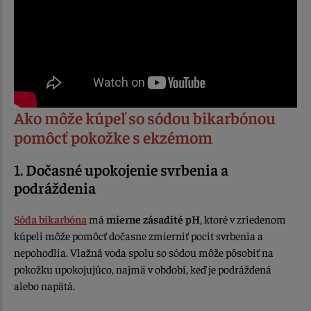
Ako môže kúpeľ so sódou bikarbónou
pomôcť pokožke s ekzémom
1. Dočasné upokojenie svrbenia a
podráždenia
Sóda bikarbóna
má
mierne zásadité pH
, ktoré v zriedenom
kúpeli môže pomôcť dočasne zmierniť pocit svrbenia a
nepohodlia. Vlažná voda spolu so sódou môže pôsobiť na
pokožku upokojujúco, najmä v období, keď je podráždená
alebo napätá.