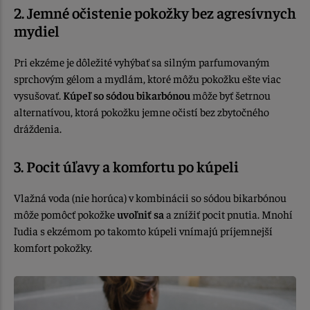
2. Jemné očistenie pokožky bez agresívnych
mydiel
Pri ekzéme je dôležité vyhýbať sa silným parfumovaným
sprchovým gélom a mydlám, ktoré môžu pokožku ešte viac
vysušovať.
Kúpeľ so sódou bikarbónou
môže byť šetrnou
alternatívou, ktorá pokožku jemne očistí bez zbytočného
dráždenia.
3. Pocit úľavy a komfortu po kúpeli
Vlažná voda (nie horúca) v kombinácii so sódou bikarbónou
môže pomôcť pokožke
uvoľniť sa
a znížiť pocit pnutia. Mnohí
ľudia s ekzémom po takomto kúpeli vnímajú príjemnejší
komfort pokožky.