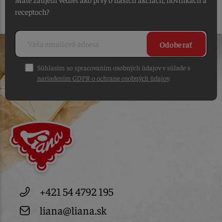
receptoch?
Odoberať
Súhlasím so spracovaním osobných údajov v súlade s
nariadením GDPR o ochrane osobných údajov
.
+421 54 4792 195
liana@liana.sk