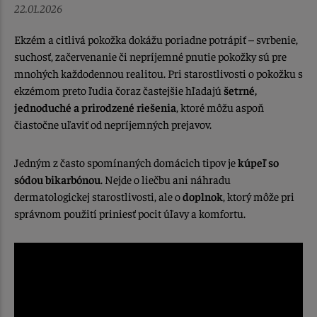
22.01.2026
Ekzém a citlivá pokožka dokážu poriadne potrápiť – svrbenie,
suchosť, začervenanie či nepríjemné pnutie pokožky sú pre
mnohých každodennou realitou. Pri starostlivosti o pokožku s
ekzémom preto ľudia čoraz častejšie hľadajú
šetrné,
jednoduché a prirodzené riešenia
, ktoré môžu aspoň
čiastočne uľaviť od nepríjemných prejavov.
Jedným z často spomínaných domácich tipov je
kúpeľ so
sódou bikarbónou
. Nejde o liečbu ani náhradu
dermatologickej starostlivosti, ale o
doplnok
, ktorý môže pri
správnom použití priniesť pocit úľavy a komfortu.