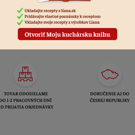
TOVAR ODOSIELAME
DORUČENIE AJ DO
DO 1-2 PRACOVNÝCH DNÍ
ČESKEJ REPUBLIKY
D PRIJATIA OBJEDNÁVKY