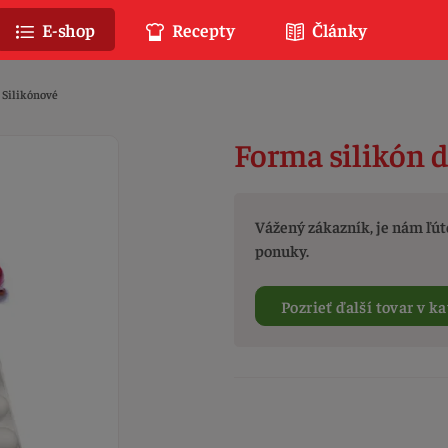
E-shop
Recepty
Články
Silikónové
Forma silikón 
Vážený zákazník, je nám ľúto
ponuky.
Pozrieť ďalší tovar v ka