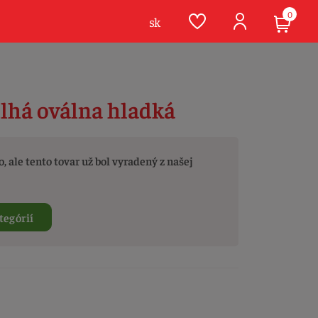
0
sk
dlhá oválna hladká
, ale tento tovar už bol vyradený z našej
tegórií