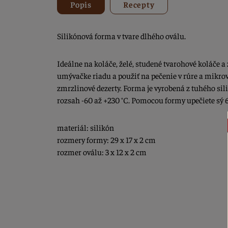
Popis
Recepty
Silikónová forma v tvare dlhého oválu.
Ideálne na koláče, želé, studené tvarohové koláče 
umývačke riadu a použiť na pečenie v rúre a mikrov
zmrzlinové dezerty. Forma je vyrobená z tuhého sili
rozsah -60 až +230 °C. Pomocou formy upečiete sý 
materiál: silikón
rozmery formy: 29 x 17 x 2 cm
rozmer oválu: 3 x 12 x 2 cm