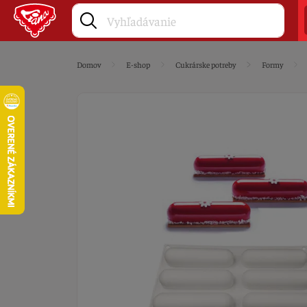
Domov
E-shop
Cukrárske potreby
Formy