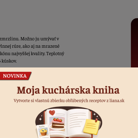
a zmrzlinu. Možno ju umývať v
lnnej rúre, ako aj na mrazené
kónu najvyššej kvality. Teplotný
6 kúskov.