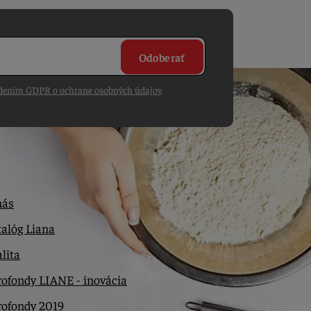
Odoberať
dením GDPR o ochrane osobných údajov
.
nás
alóg Liana
lita
ofondy LIANE - inovácia
rofondy 2019