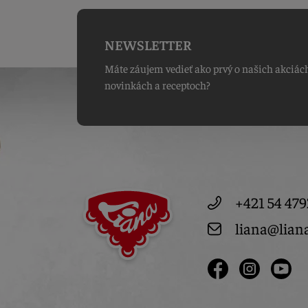
NEWSLETTER
Máte záujem vedieť ako prvý o našich akciác
novinkách a receptoch?
+421 54 479
liana@lian