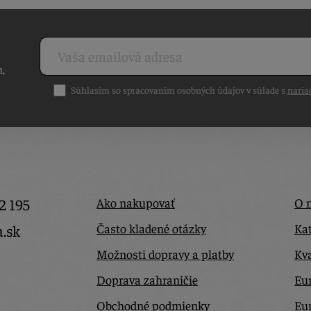
h,
Súhlasím so spracovaním osobných údajov v súlade s
naria
2 195
Ako nakupovať
O 
Často kladené otázky
Kat
a.sk
Možnosti dopravy a platby
Kva
Doprava zahraničie
Eur
Obchodné podmienky
Eu