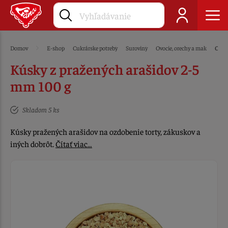
Domov
E-shop
Cukrárske potreby
Suroviny
Ovocie, orechy a mak
Orec
Kúsky z pražených arašidov 2-5
mm 100 g
Skladom 5 ks
Kúsky pražených arašidov na ozdobenie torty, zákuskov a
iných dobrôt.
Čítať viac…