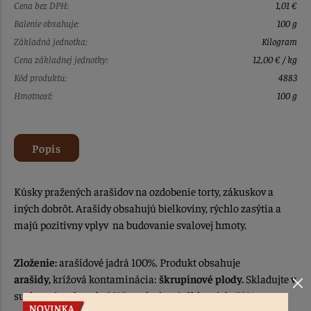
Cena bez DPH:
1,01 €
Balenie obsahuje:
100 g
Základná jednotka:
Kilogram
Cena základnej jednotky:
12,00 € / kg
Kód produktu:
4883
Hmotnosť:
100 g
Popis
Kúsky pražených arašidov na ozdobenie torty, zákuskov a
iných dobrôt. Arašidy obsahujú bielkoviny, rýchlo zasýtia a
majú pozitívny vplyv na budovanie svalovej hmoty.
Zloženie:
arašídové jadrá 100%. Produkt obsahuje
arašidy,
krížová kontaminácia:
škrupinové plody.
Skladujte v
suchu pri teplote do 22°C a relatívnej vlhkosti do 70%.