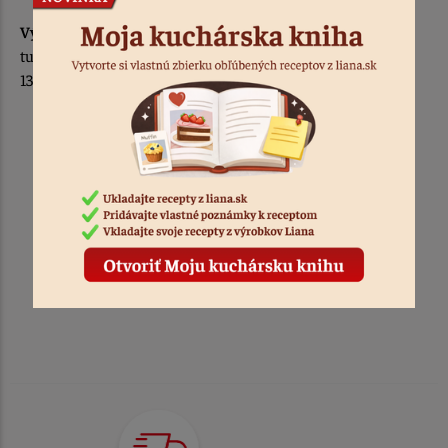
Výživové údaje na 100g výrobku:
Energia 2535 kJ/ 612 kcal,
tuk 49,7g, z toho nasýtené mastné kyseliny 6,9g, Sacharidy
13,5g, z toho cukry 4,2g, Vláknina 8g, Bielkoviny 23,7g, Soľ 0g.
hrúbka kúskov: 2 - 5 mm
balenie: 100 g
krajina pôvodu: Argentína