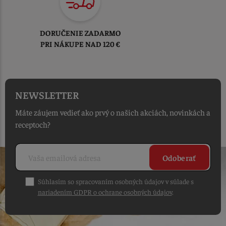
TOVAR ODOSIELAME
DO 1-2 PRACOVNÝCH DNÍ
OD PRIJATIA OBJEDNÁVKY
NEWSLETTER
Máte záujem vedieť ako prvý o našich akciách, novinkách a
receptoch?
Odoberať
Súhlasím so spracovaním osobných údajov v súlade s
nariadením GDPR o ochrane osobných údajov
.