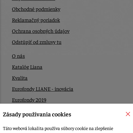
Obchodné podmienky
Reklamačný poriadok
Ochrana osobných údajov
Odstúpiť od zmluvy tu
O nás
Katalóg Liana
Kvalita
Eurofondy LIANE - inovácia
Eurofondy 2019
Eurofondy 2022/2023
Zásady používania cookies
EÚ Plán obnovy
Táto webová lokalita používa súbory cookie na zlepšenie
Kontakt