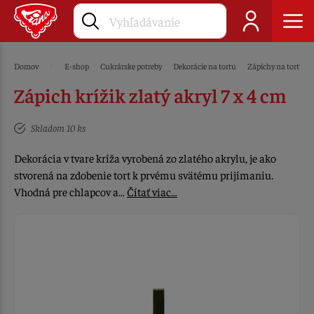
Domov
E-shop
Cukrárske potreby
Dekorácie na tortu
Zápichy na tortu
Zápich krížik zlatý akryl 7 x 4 cm
Skladom 10 ks
Dekorácia v tvare kríža vyrobená zo zlatého akrylu, je ako
stvorená na zdobenie tort k prvému svätému prijímaniu.
Vhodná pre chlapcov a…
Čítať viac…