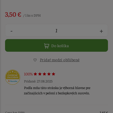
3,50 €
/ 1 ks s DPH
-
+
Do košíka
Pridať medzi obľúbené
100%
Pridané: 27.08.2025
Podľa mňa táto stránka je výborná hlavne pre
začínajúcich v pečení z bezlepkových surovín.
Cena bez DPH:
2,85 €