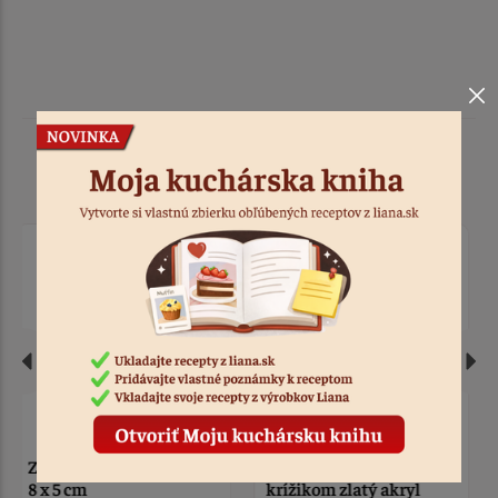
Podobné produkty
Zápich - holubica s
Zápich - kočík s modrou
krížikom zlatý akryl
mašľou drevený