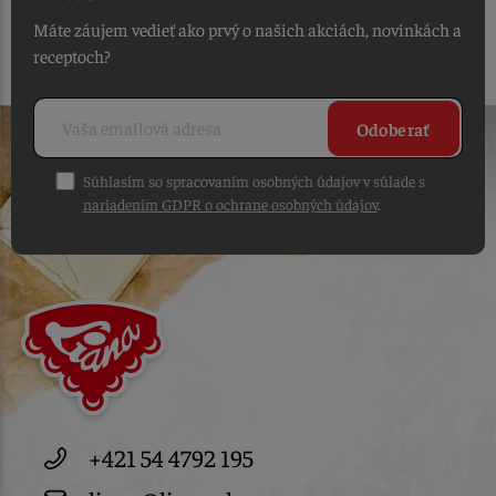
Máte záujem vedieť ako prvý o našich akciách, novinkách a
receptoch?
Odoberať
Súhlasím so spracovaním osobných údajov v súlade s
nariadením GDPR o ochrane osobných údajov
.
+421 54 4792 195