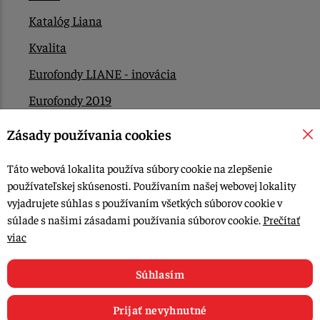
Katalóg Liana
Kvalita
Eurofondy LIANE - inovácia
Eurofondy 2019
Eurofondy 2022/2023
Zásady používania cookies
EÚ Plán obnovy
Táto webová lokalita používa súbory cookie na zlepšenie
Kontakt
používateľskej skúsenosti. Používaním našej webovej lokality
vyjadrujete súhlas s používaním všetkých súborov cookie v
súlade s našimi zásadami používania súborov cookie.
Prečítať
© 2015-2026, LIANA GOLIAŠ s.r.o. všetky práva vyhradené.
viac
Upraviť nastavenia Cookies
Web dizajn: MARLOW DESIGN
Súhlasím
Prijať nevyhnutné