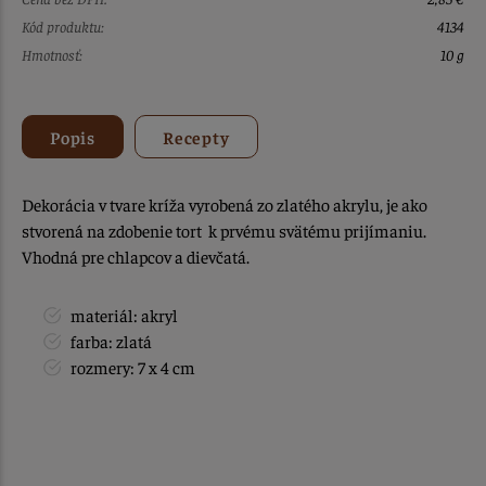
Kód produktu:
4134
Hmotnosť:
10 g
Popis
Recepty
Dekorácia v tvare kríža vyrobená zo zlatého akrylu, je ako
stvorená na zdobenie tort k prvému svätému prijímaniu.
Vhodná pre chlapcov a dievčatá.
materiál: akryl
farba: zlatá
rozmery: 7 x 4 cm