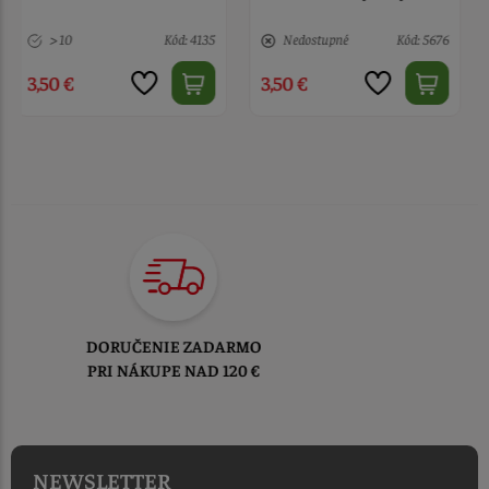
Nedostupné
Kód: 5676
4 ks
Kód: 4137
3,50 €
4,20 €
TOVAR ODOSIELAME
DO 1-2 PRACOVNÝCH DNÍ
OD PRIJATIA OBJEDNÁVKY
NEWSLETTER