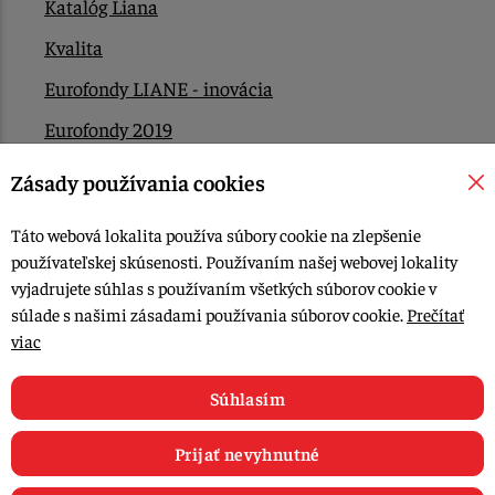
Katalóg Liana
Kvalita
Eurofondy LIANE - inovácia
Eurofondy 2019
Eurofondy 2022/2023
Zásady používania cookies
EÚ Plán obnovy
Táto webová lokalita používa súbory cookie na zlepšenie
Kontakt
používateľskej skúsenosti. Používaním našej webovej lokality
vyjadrujete súhlas s používaním všetkých súborov cookie v
súlade s našimi zásadami používania súborov cookie.
Prečítať
© 2015-2026, LIANA GOLIAŠ s.r.o. všetky práva vyhradené.
viac
Upraviť nastavenia Cookies
Web dizajn: MARLOW DESIGN
Súhlasím
Prijať nevyhnutné