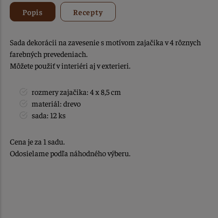
Popis
Recepty
Sada dekorácii na zavesenie s motívom zajačika v 4 rôznych
farebných prevedeniach.
Môžete použiť v interiéri aj v exterieri.
rozmery zajačika: 4 x 8,5 cm
materiál: drevo
sada: 12 ks
Cena je za 1 sadu.
Odosielame podľa náhodného výberu.