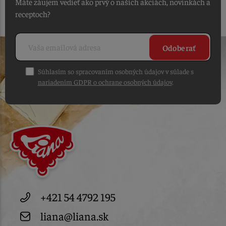
Máte záujem vedieť ako prvý o našich akciách, novinkách a
receptoch?
Odoberať
Súhlasím so spracovaním osobných údajov v súlade s
nariadením GDPR o ochrane osobných údajov
.
+421 54 4792 195
liana@liana.sk