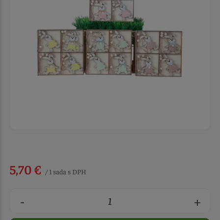
5,70 €
/ 1 sada s DPH
-
+