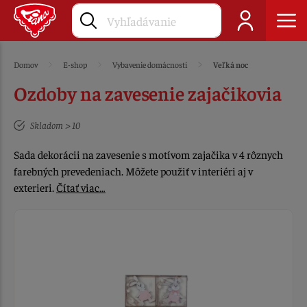
Domov
E-shop
Vybavenie domácnosti
Veľká noc
Ozdoby na zavesenie zajačikovia
Skladom > 10
Sada dekorácii na zavesenie s motívom zajačika v 4 rôznych
farebných prevedeniach. Môžete použiť v interiéri aj v
exterieri.
Čítať viac…