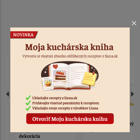
Podobné produkty
Veľkonočné zajace,
Dekorácia veľkonočný
sliepka a kohút -
zajac
dekorácia