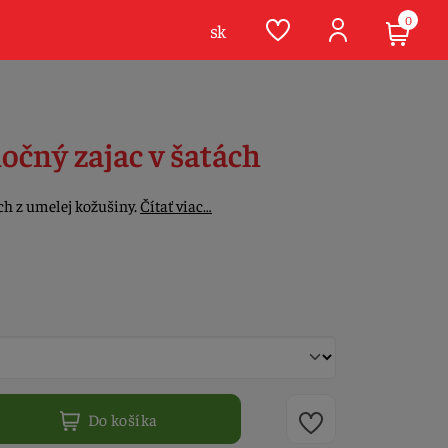
0
sk
očný zajac v šatách
ch z umelej kožušiny.
Čítať viac…
Do košíka