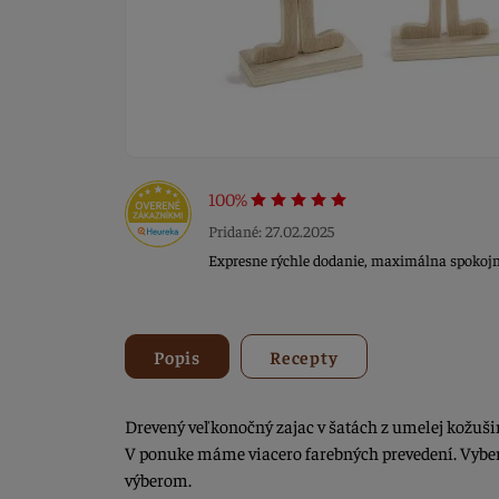
100%
Pridané: 27.02.2025
Expresne rýchle dodanie, maximálna spokojn
Popis
Recepty
Drevený veľkonočný zajac v šatách z umelej kožuši
V ponuke máme viacero farebných prevedení. Vy
výberom.