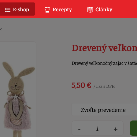
E-shop
Recepty
Články
c
Drevený veľkon
Drevený veľkonočný zajac v šatá
5,50 €
/ 1 ks s DPH
-
+