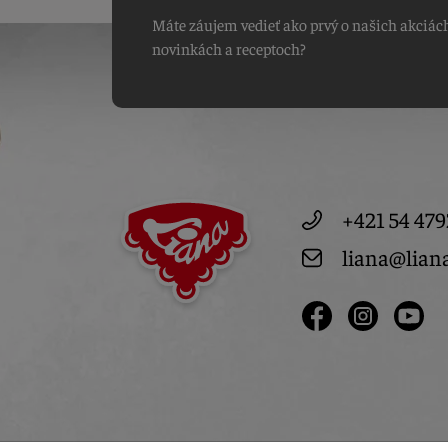
Máte záujem vedieť ako prvý o našich akciác
novinkách a receptoch?
+421 54 479
liana@lian