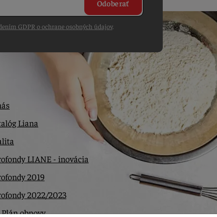
Odoberať
dením GDPR o ochrane osobných údajov
.
nás
alóg Liana
lita
ofondy LIANE - inovácia
rofondy 2019
rofondy 2022/2023
 Plán obnovy