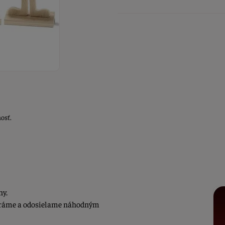
osť.
ny.
beráme a odosielame náhodným