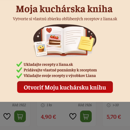
eľkonočnom
Ozdoby na zavesenie
Zajac dreve
amka + syn
zajačikovia
ružový 2 ks
Kód: 1926
> 10
Kód: 2052
1 ks
5,70 €
7,90 €