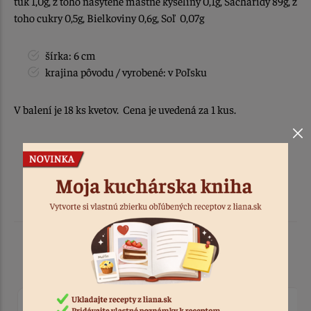
tuk 1,0g, z toho nasýtené mastné kyseliny 0,1g, Sacharidy 89g, z
toho cukry 0,5g, Bielkoviny 0,6g, Soľ 0,07g
šírka: 6 cm
krajina pôvodu / vyrobené: v Poľsku
V balení je 18 ks kvetov. Cena je uvedená za 1 kus.
Podobné produkty