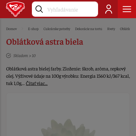
Domov
E-shop
Cukrárske potreby
Dekorácie na tortu
Kvety
Oblátkové
Oblátková astra biela
Skladom > 10
Oblátková astra bielej farby. Zloženie: škrob, aróma, repkový
olej. Výživové údaje na 100g výrobku: Energia 1560 kJ/367 kcal,
tuk 1,0g,…
Čítať viac…