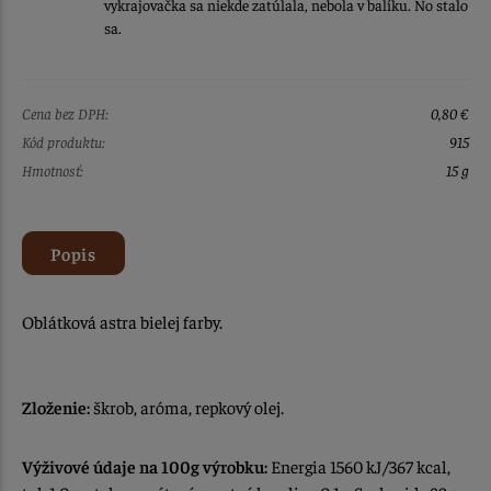
vykrajovačka sa niekde zatúlala, nebola v balíku. No stalo
sa.
Cena bez DPH:
0,80 €
Kód produktu:
915
Hmotnosť:
15 g
Popis
Oblátková astra bielej farby.
Zloženie:
škrob, aróma, repkový olej.
Výživové údaje na 100g výrobku:
Energia 1560 kJ/367 kcal,