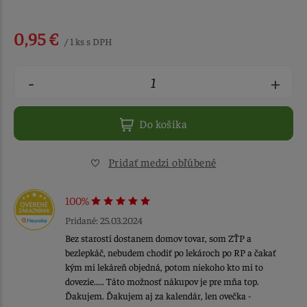
0,95 €
/ 1 ks s DPH
-
+
Do košíka
Pridať medzi obľúbené
100%
Pridané: 25.03.2024
Bez starostí dostanem domov tovar, som ZŤP a
bezlepkáč, nebudem chodiť po lekároch po RP a čakať
kým mi lekáreň objedná, potom niekoho kto mi to
dovezie..... Táto možnosť nákupov je pre mňa top.
Ďakujem. Ďakujem aj za kalendár, len ovečka -