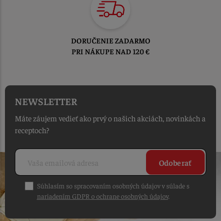
TOVAR ODOSIELAME
DO 1-2 PRACOVNÝCH DNÍ
OD PRIJATIA OBJEDNÁVKY
NEWSLETTER
Máte záujem vedieť ako prvý o našich akciách, novinkách a
receptoch?
Odoberať
Súhlasím so spracovaním osobných údajov v súlade s
nariadením GDPR o ochrane osobných údajov
.