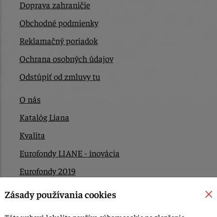
Doprava zahraničie
Obchodné podmienky
Reklamačný poriadok
Ochrana osobných údajov
Odstúpiť od zmluvy tu
O nás
Katalóg Liana
Kvalita
Eurofondy LIANE - inovácia
Eurofondy 2019
Eurofondy 2022/2023
Zásady používania cookies
EÚ Plán obnovy
Táto webová lokalita používa súbory cookie na zlepšenie