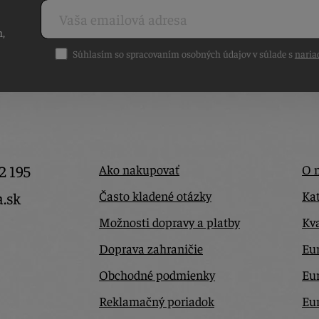
h,
Súhlasím so spracovaním osobných údajov v súlade s
naria
2 195
Ako nakupovať
O 
Často kladené otázky
Kat
a.sk
Možnosti dopravy a platby
Kva
Doprava zahraničie
Eur
Obchodné podmienky
Eu
Reklamačný poriadok
Eu