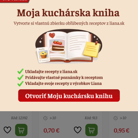
Podobné produkty
sedmokráska
Oblátková astra biela
Oblátkový l
iela
mix
Kód: 913
> 10
Kód: 915
5 ks
0,95 €
1,70 €