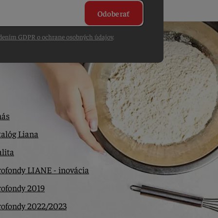
Odoberať
dením GDPR o ochrane osobných údajov
.
nás
alóg Liana
lita
ofondy LIANE - inovácia
rofondy 2019
rofondy 2022/2023