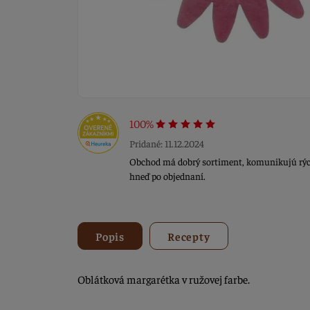
100%
Pridané: 11.12.2024
Obchod má dobrý sortiment, komunikujú rýchl
hneď po objednaní.
Popis
Recepty
Oblátková margarétka v ružovej farbe.