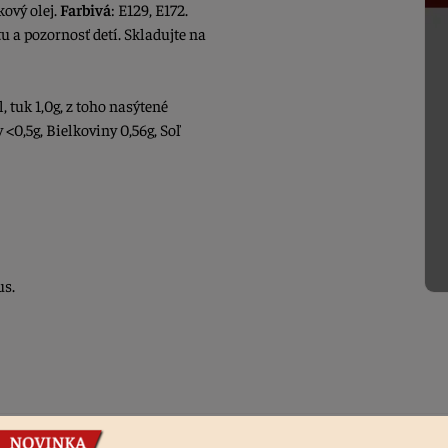
ový olej.
Farbivá
: E129, E172.
u a pozornosť detí. Skladujte na
, tuk 1,0g, z toho nasýtené
 <0,5g, Bielkoviny 0,56g, Soľ
us.