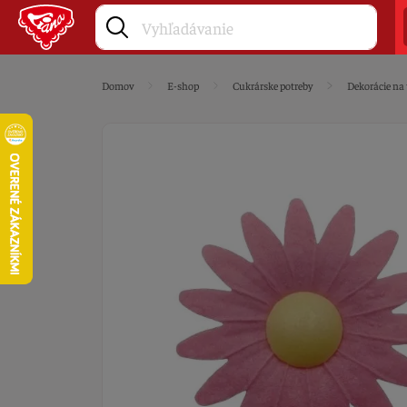
Domov
E-shop
Cukrárske potreby
Dekorácie na 