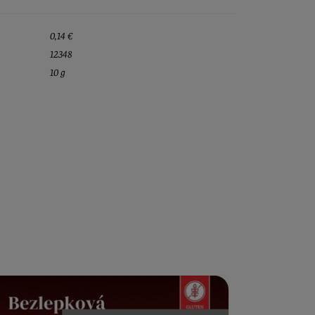
0,14 €
12348
10 g