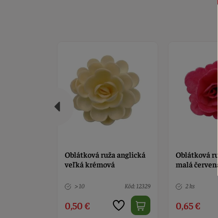
a anglická
Oblátková ruža čínska
Oblátková 
vá
malá červená
pomponová b
Kód: 12329
2 ks
Kód: 12392
> 10
0,65 €
0,70 €