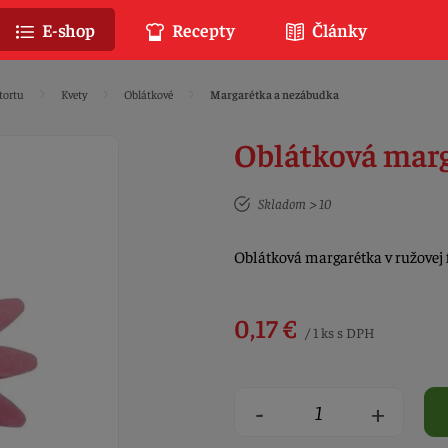
E-shop
Recepty
Články
tortu
Kvety
Oblátkové
Margarétka a nezábudka
Oblátková marg
Skladom > 10
Oblátková margarétka v ružovej 
0,17 €
/ 1 ks s DPH
-
+