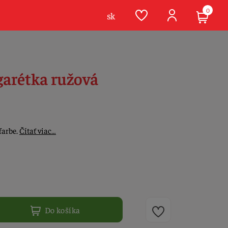
0
sk
arétka ružová
farbe.
Čítať viac…
Do košíka