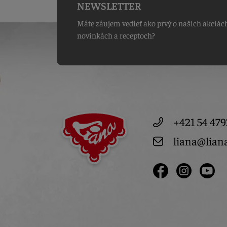
NEWSLETTER
Máte záujem vedieť ako prvý o našich akciác
novinkách a receptoch?
+421 54 479
liana@lian