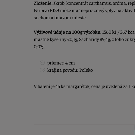
Zloženie:
škrob, koncentrát carthamus, aróma, repk
Farbivo E129 môže mať nepriaznivý vplyv na aktivit
suchom a tmavom mieste.
Výživové údaje na 100g výrobku:
1560 kJ / 367 kcal
mastné kyseliny <0,1g, Sacharidy 89,4g, z toho cukry
0,07g.
priemer: 4 cm
krajina povodu: Poľsko
V balení je 45 ks margarétok, cena je uvedená za 1 k