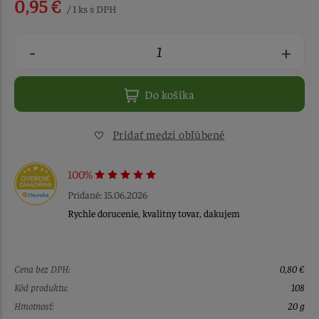
0,95 €
/ 1 ks s DPH
-
+
Do košíka
Pridať medzi obľúbené
100%
Pridané: 15.06.2026
Rychle dorucenie, kvalitny tovar, dakujem
Cena bez DPH:
0,80 €
Kód produktu:
108
Hmotnosť:
20 g