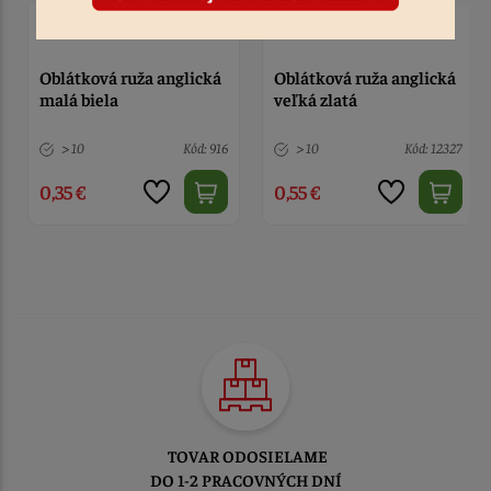
Oblátková ruža anglická
Oblátková ruža anglická
malá biela
veľká zlatá
> 10
Kód: 916
> 10
Kód: 12327
0,35 €
0,55 €
TOVAR ODOSIELAME
DO 1-2 PRACOVNÝCH DNÍ