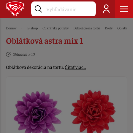
Domov
E-shop
Cukrárske potreby
Dekorácie na tortu
Kvety
Oblátkové
Oblátková astra mix 1
Skladom > 10
Oblátková dekorácia na tortu.
Čítať viac…