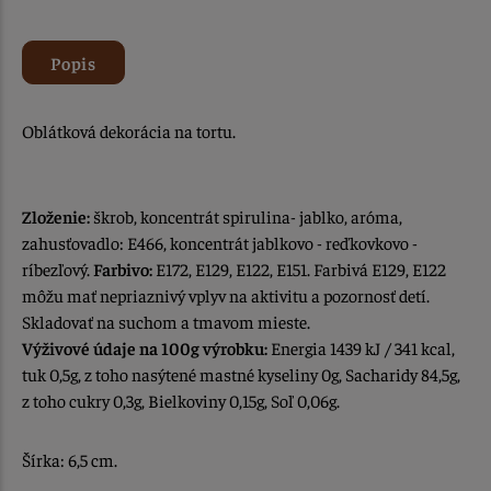
Popis
Oblátková dekorácia na tortu.
Zloženie:
škrob, koncentrát spirulina- jablko, aróma,
zahusťovadlo: E466, koncentrát jablkovo - reďkovkovo -
ríbezľový.
Farbivo:
E172, E129, E122, E151. Farbivá E129, E122
môžu mať nepriaznivý vplyv na aktivitu a pozornosť detí.
Skladovať na suchom a tmavom mieste.
Výživové údaje na 100g výrobku:
Energia 1439 kJ / 341 kcal,
tuk 0,5g, z toho nasýtené mastné kyseliny 0g, Sacharidy 84,5g,
z toho cukry 0,3g, Bielkoviny 0,15g, Soľ 0,06g.
Šírka: 6,5 cm.