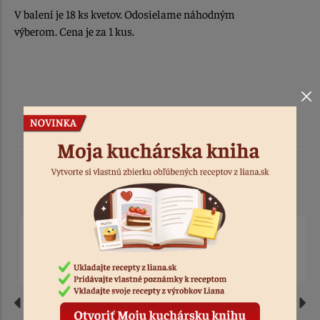
V balení je 18 ks kvetov. Odosielame náhodným
výberom. Cena je za 1 kus.
Podobné produkty