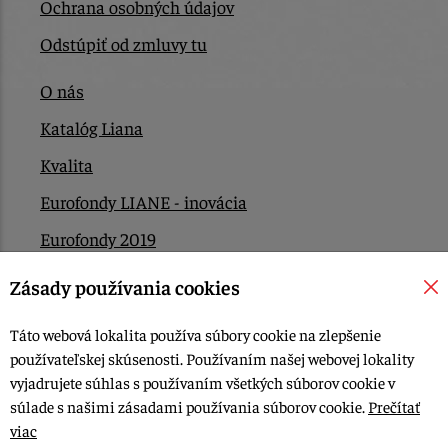
Ochrana osobných údajov
Odstúpiť od zmluvy tu
O nás
Katalóg Liana
Kvalita
Eurofondy LIANE - inovácia
Eurofondy 2019
Eurofondy 2022/2023
Zásady používania cookies
EÚ Plán obnovy
Táto webová lokalita používa súbory cookie na zlepšenie
Kontakt
používateľskej skúsenosti. Používaním našej webovej lokality
vyjadrujete súhlas s používaním všetkých súborov cookie v
súlade s našimi zásadami používania súborov cookie.
Prečítať
© 2015-2026, LIANA GOLIAŠ s.r.o. všetky práva vyhradené.
viac
Upraviť nastavenia Cookies