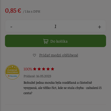
0,85 €
/ 1 ks s DPH
-
+
Do košíka
Pridať medzi obľúbené
100%
Pridané: 16.05.2023
Bohužel jedna mouka byla rozdělaná a částečně
vysypaná, ale těžko říct, kde se stala chyba - zabalení či
cesta?