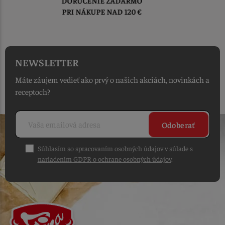
TOVAR ODOSIELAME
DO 1-2 PRACOVNÝCH DNÍ
OD PRIJATIA OBJEDNÁVKY
NEWSLETTER
Máte záujem vedieť ako prvý o našich akciách, novinkách a
receptoch?
Odoberať
Súhlasím so spracovaním osobných údajov v súlade s
nariadením GDPR o ochrane osobných údajov
.