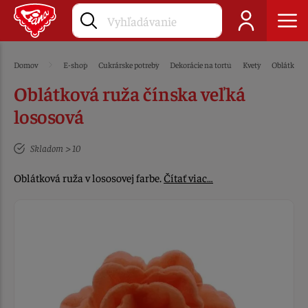
Domov
E-shop
Cukrárske potreby
Dekorácie na tortu
Kvety
Oblátkové
Oblátková ruža čínska veľká
lososová
Skladom > 10
Oblátková ruža v lososovej farbe.
Čítať viac…