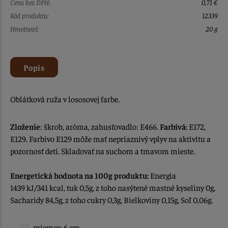
Cena bez DPH:
0,71 €
Kód produktu:
12339
Hmotnosť:
20 g
Popis
Oblátková ruža v lososovej farbe.
Zloženie
: škrob, aróma, zahusťovadlo: E466.
Farbivá:
E172,
E129. Farbivo E129 môže mať nepriaznivý vplyv na aktivitu a
pozornosť detí. Skladovať na suchom a tmavom mieste.
Energetická hodnota na 100g produktu:
Energia
1439 kJ/341 kcal, tuk 0,5g, z toho nasýtené mastné kyseliny 0g,
Sacharidy 84,5g, z toho cukry 0,3g, Bielkoviny 0,15g, Soľ 0,06g.
priemer: 6 cm