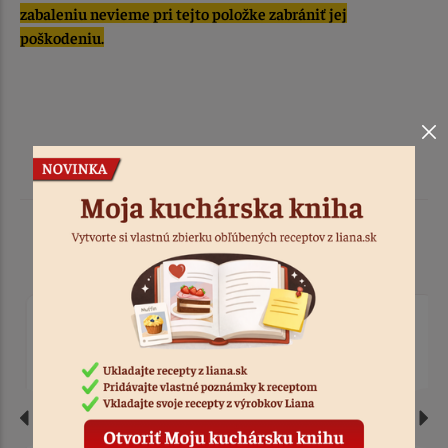
zabaleniu nevieme pri tejto položke zabrániť jej
poškodeniu.
Podobné produkty