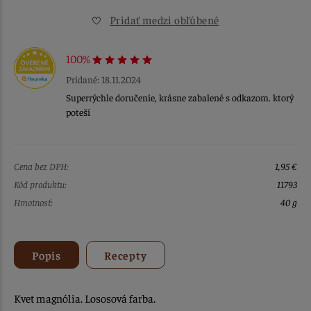
Pridať medzi obľúbené
100%
Pridané: 18.11.2024
Superrýchle doručenie, krásne zabalené s odkazom. ktorý
poteší
Cena bez DPH:
1,95 €
Kód produktu:
11793
Hmotnosť:
40 g
Popis
Recepty
Kvet magnólia. Lososová farba.