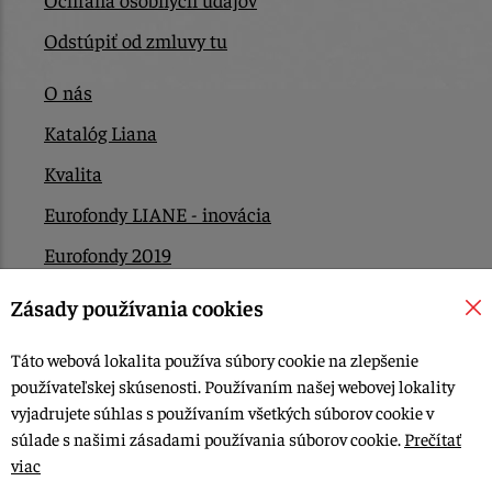
Odstúpiť od zmluvy tu
O nás
Katalóg Liana
Kvalita
Eurofondy LIANE - inovácia
Eurofondy 2019
Eurofondy 2022/2023
Zásady používania cookies
EÚ Plán obnovy
Táto webová lokalita používa súbory cookie na zlepšenie
Kontakt
používateľskej skúsenosti. Používaním našej webovej lokality
vyjadrujete súhlas s používaním všetkých súborov cookie v
súlade s našimi zásadami používania súborov cookie.
Prečítať
© 2015-2026, LIANA GOLIAŠ s.r.o. všetky práva vyhradené.
viac
Upraviť nastavenia Cookies