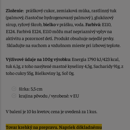
Zloženie
: práškový cukor, zemiaková múka, rastlinný tuk
(palmový, čiastočne hydrogenovaný palmový ), glukózový
sirup, ryžový škrob,
bielko
v prášku, voda.
Farbivá:
E110,
E124. Farbivá E124, E110 môžu mať nepriaznivý vplyv na
aktivitu a pozornosť detí. Produkt obsahuje nejedlé prvky.
Skladujte na suchom a vzdušnom mieste pri izbovej teplote.
Výživové údaje na 100g výrobku:
Energia 1790 kJ/423 kcal,
tuk 6,1g, z toho nasýtené mastné kyseliny 4,5g, Sacharidy 91g, z
toho cukry 55g, Bielkoviny 1g, Soľ 0g.
šírka: 5,5 cm
krajina pôvodu / vyrobené: v EU
V balení je 10 ks kvetov, cena je uvedená za 1 kus.
Tovar krehký na prepravu. Napriek dôkladnému