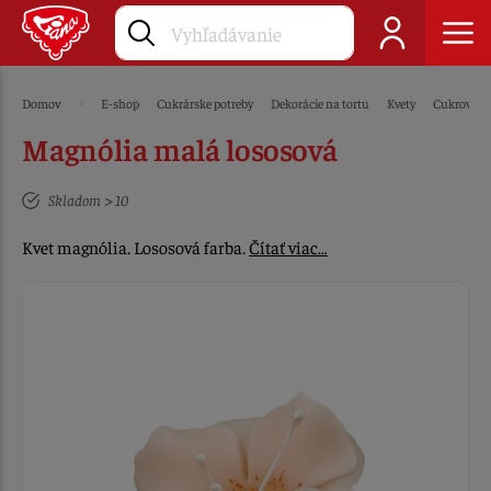
Domov
E-shop
Cukrárske potreby
Dekorácie na tortu
Kvety
Cukrové
Magnólia malá lososová
Skladom > 10
Kvet magnólia. Lososová farba.
Čítať viac…