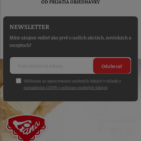
OD PRIJATIA OBJEDNÁVKY
NEWSLETTER
Máte záujem vedieť ako prvý o našich akciách, novinkách a
receptoch?
Odoberať
Súhlasím so spracovaním osobných údajov v súlade s
nariadením GDPR o ochrane osobných údajov
.