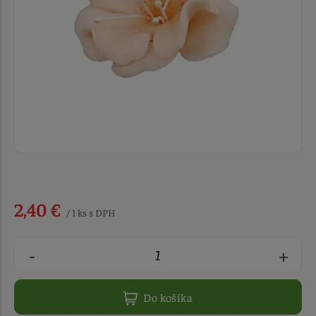
2,40 €
/ 1 ks s DPH
-
+
Do košíka