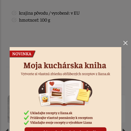
krajina pôvodu / vyrobené: v EU
hmotnosť: 100 g
Podobné produkty