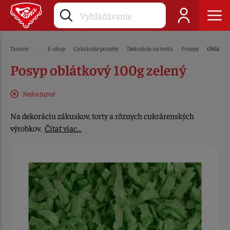
Domov
E-shop
Cukrárske potreby
Dekorácie na tortu
Posypy
Oblátko
Posyp oblátkový 100g zelený
Nedostupné
Na dekoráciu zákuskov, torty a rôznych cukrárenských
výrobkov.
Čítať viac…