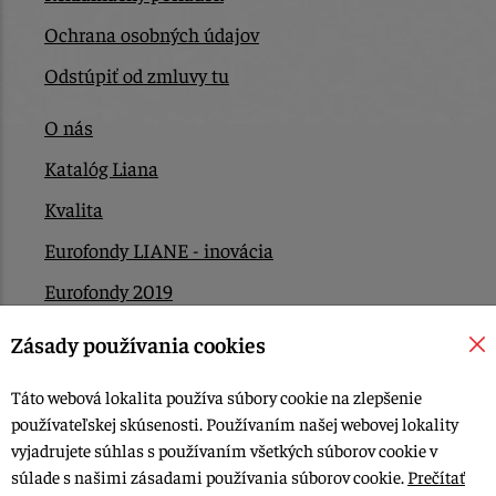
Ochrana osobných údajov
Odstúpiť od zmluvy tu
O nás
Katalóg Liana
Kvalita
Eurofondy LIANE - inovácia
Eurofondy 2019
Eurofondy 2022/2023
Zásady používania cookies
EÚ Plán obnovy
Táto webová lokalita používa súbory cookie na zlepšenie
Kontakt
používateľskej skúsenosti. Používaním našej webovej lokality
vyjadrujete súhlas s používaním všetkých súborov cookie v
súlade s našimi zásadami používania súborov cookie.
Prečítať
© 2015-2026, LIANA GOLIAŠ s.r.o. všetky práva vyhradené.