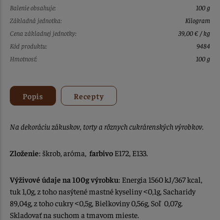
Balenie obsahuje:
100 g
Základná jednotka:
Kilogram
Cena základnej jednotky:
39,00 € / kg
Kód produktu:
9484
Hmotnosť:
100 g
Popis
Recepty
Na dekoráciu zákuskov, torty a rôznych cukrárenských výrobkov.
Zloženie
: škrob, aróma,
farbivo
E172, E133.
Výživové údaje na 100g výrobku
: Energia 1560 kJ/367 kcal,
tuk 1,0g, z toho nasýtené mastné kyseliny
0,1g, Sacharidy
<
89,04g, z toho cukry
0,5g, Bielkoviny 0,56g, Soľ 0,07g.
<
Skladovať na suchom a tmavom mieste.