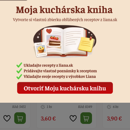
kový 100g
Posyp oblátkový 100g
Posyp oblá
ý
biely
červený
Kód: 8349
6 ks
Kód: 8008
2 ks
3,90 €
3,90 €