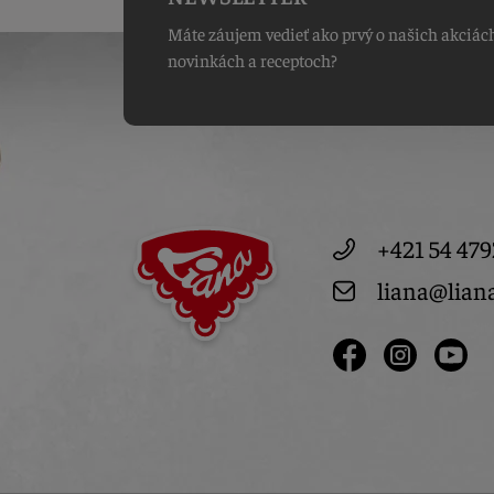
Máte záujem vedieť ako prvý o našich akciác
novinkách a receptoch?
+421 54 479
liana@lian