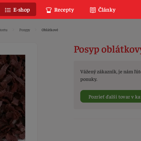
E-shop
Recepty
Články
tortu
Posypy
Oblátkové
Posyp oblátkov
Vážený zákazník, je nám ľúto
ponuky.
Pozrieť ďalší tovar v ka