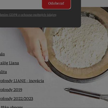
Odoberať
dením GDPR o ochrane osobných údajov
.
nás
alóg Liana
lita
ofondy LIANE - inovácia
rofondy 2019
rofondy 2022/2023
 Plán obnovy