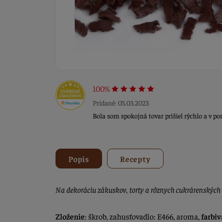
100%
Pridané: 05.03.2023
Bola som spokojná tovar prišiel rýchlo a v 
Popis
Recepty
Na dekoráciu zákuskov, torty a rôznych cukrárenských
Zloženie
: škrob, zahusťovadlo: E466, aroma,
farbiv