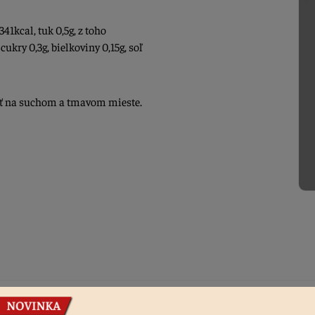
341kcal, tuk 0,5g, z toho
ukry 0,3g, bielkoviny 0,15g, soľ
ať na suchom a tmavom mieste.
Podobné produkty