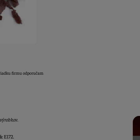
poriadku firmu odporučam
 výrobkov.
á:
E172.