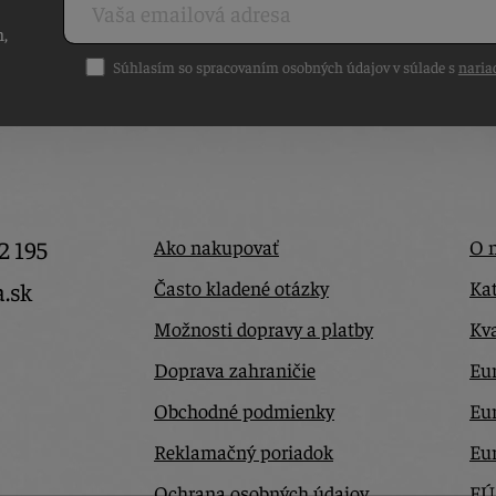
h,
Súhlasím so spracovaním osobných údajov v súlade s
naria
2 195
Ako nakupovať
O 
Často kladené otázky
Kat
a.sk
Možnosti dopravy a platby
Kva
Doprava zahraničie
Eur
Obchodné podmienky
Eu
Reklamačný poriadok
Eu
Ochrana osobných údajov
EÚ