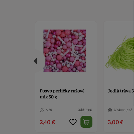
y ružové
Jedlá tráva 30 g
Posyp oblát
svetlo ružov
Kód: 1001
Nedostupné
Kód: 5451
1 ks
3,00 €
3,60 €