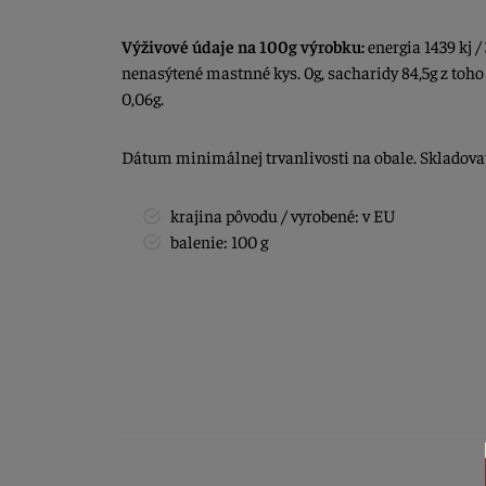
Výživové údaje na 100g výrobku:
energia 1439 kj / 
nenasýtené mastnné kys. 0g, sacharidy 84,5g z toho c
0,06g.
Dátum minimálnej trvanlivosti na obale. Skladov
krajina pôvodu / vyrobené: v EU
balenie: 100 g