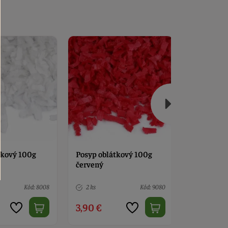
tkový 100g
Posyp oblátkový 100g
Posyp obl
modrý
zelený
Kód: 9080
1 ks
Kód: 9085
Nedostup
3,90 €
3,90 €