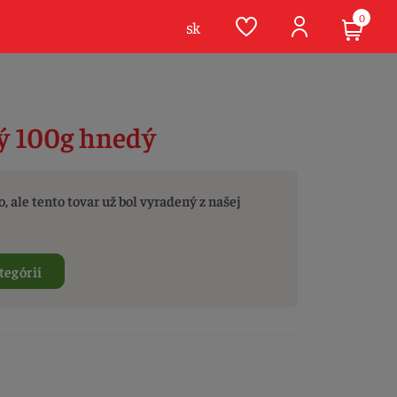
0
sk
ý 100g hnedý
, ale tento tovar už bol vyradený z našej
tegórií