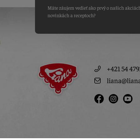
Máte záujem vedieť ako prvý o našich akciác
novinkách a receptoch?
+421 54 479
liana@lian