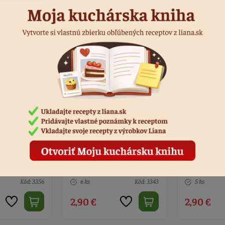
á svetlo
Stuha rypsová krémová
Stuha organ
 - 18 m
38 mm - 18 m
mm - 23 m
Kód: 3343
5 ks
Kód: 3344
2 ks
2,90 €
2,50 €