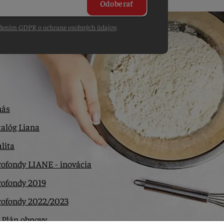
Odoberať
dením GDPR o ochrane osobných údajov
.
nás
alóg Liana
lita
ofondy LIANE - inovácia
rofondy 2019
rofondy 2022/2023
 Plán obnovy