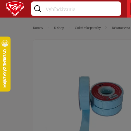
Domov
E-shop
Cukrárske potreby
Dekorácie na 