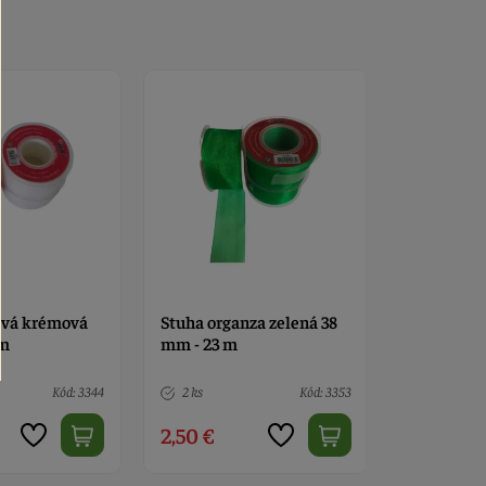
za zelená 38
Stuha organza biela 38
Stuha ryps
mm - 23m
modrá 38 
Kód: 3353
5 ks
Kód: 3356
6 ks
2,50 €
2,90 €