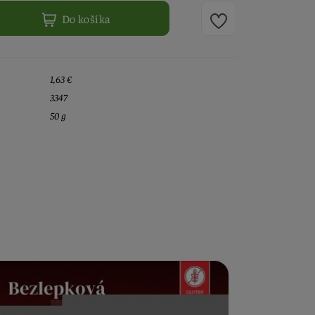
Do košíka
1,63 €
3347
50 g