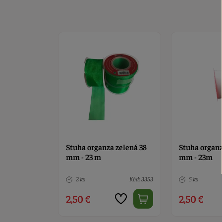
 zelená 38
Stuha organza biela 38
Stuha rypsov
mm - 23m
modrá 38 mm
Kód: 3353
5 ks
Kód: 3356
6 ks
2,50 €
2,90 €