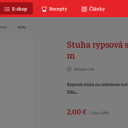
E-shop
Recepty
Články
tortu
Stuhy
Stuha rypsová 
m
Skladom 1 ks
Rypsová stuha na ozdobenie torty,
viac…
2,00 €
/ 1 ks s DPH