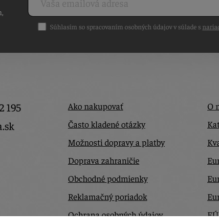
h,
Súhlasím so spracovaním osobných údajov v súlade s
naria
2 195
Ako nakupovať
O 
Často kladené otázky
Kat
a.sk
Možnosti dopravy a platby
Kva
Doprava zahraničie
Eur
Obchodné podmienky
Eu
Reklamačný poriadok
Eu
Ochrana osobných údajov
EÚ