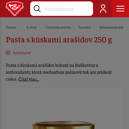
Domov
E-shop
Cukrárske potreby
Suroviny
Ochucovacie pasty
Pasta s kúskami arašídov 250 g
Nedostupné
Pasta s kúskami arašidov bohatá na bielkoviny a
antioxidanty, ktorá neobsahuje palmový tuk ani pridaný
cukor.
Čítať viac…