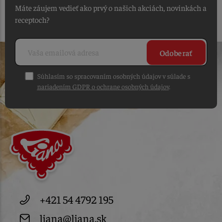
Máte záujem vedieť ako prvý o našich akciách, novinkách a
receptoch?
Odoberať
Súhlasím so spracovaním osobných údajov v súlade s
nariadením GDPR o ochrane osobných údajov
.
+421 54 4792 195
liana@liana.sk