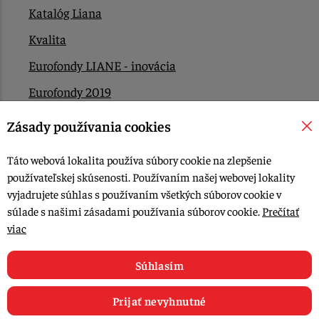
Katalóg Liana
Kvalita
Eurofondy LIANE - inovácia
Eurofondy 2019
Eurofondy 2022/2023
Zásady používania cookies
EÚ Plán obnovy
Táto webová lokalita používa súbory cookie na zlepšenie
Kontakt
používateľskej skúsenosti. Používaním našej webovej lokality
vyjadrujete súhlas s používaním všetkých súborov cookie v
súlade s našimi zásadami používania súborov cookie.
Prečítať
© 2015-2026, LIANA GOLIAŠ s.r.o. všetky práva vyhradené.
viac
Upraviť nastavenia Cookies
Web dizajn: MARLOW DESIGN
Súhlasím
Prijať nevyhnutné