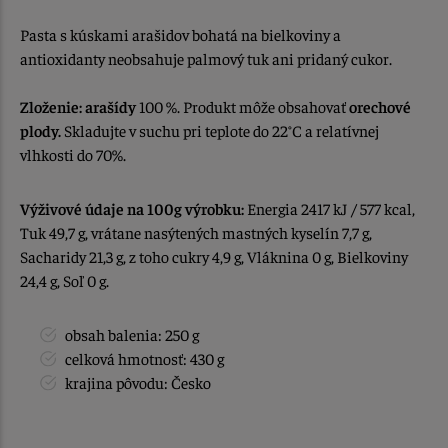
Pasta s kúskami arašidov bohatá na bielkoviny a
antioxidanty neobsahuje palmový tuk ani pridaný cukor.
Zloženie:
arašídy
100 %. Produkt môže obsahovať
orechové
plody.
Skladujte v suchu pri teplote do 22°C a relatívnej
vlhkosti do 70%.
Výživové údaje na 100g výrobku:
Energia 2417 kJ / 577 kcal,
Tuk 49,7 g, vrátane nasýtených mastných kyselín 7,7 g,
Sacharidy 21,3 g, z toho cukry 4,9 g, Vláknina 0 g, Bielkoviny
24,4 g, Soľ 0 g.
obsah balenia: 250 g
celková hmotnosť: 430 g
krajina pôvodu: Česko