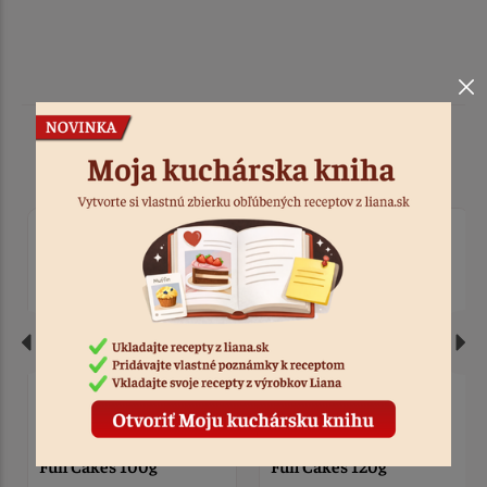
Podobné produkty
Pasta Karamel Toffee
Pasta Cherry - Čerešňa
Fun Cakes 100g
Fun Cakes 120g