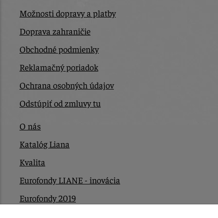
Možnosti dopravy a platby
Doprava zahraničie
Obchodné podmienky
Reklamačný poriadok
Ochrana osobných údajov
Odstúpiť od zmluvy tu
O nás
Katalóg Liana
Kvalita
Eurofondy LIANE - inovácia
Eurofondy 2019
Eurofondy 2022/2023