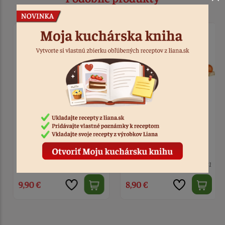
Forma silikón pologule
Forma silikón pologule
4,3 cm - 15 ks
3,3 cm - 15 ks
Nedostupné
Kód: 2134
Nedostupné
Kód: 2131
9,90 €
8,90 €