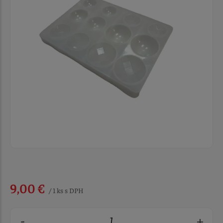
9,00 €
/ 1 ks s DPH
-
+