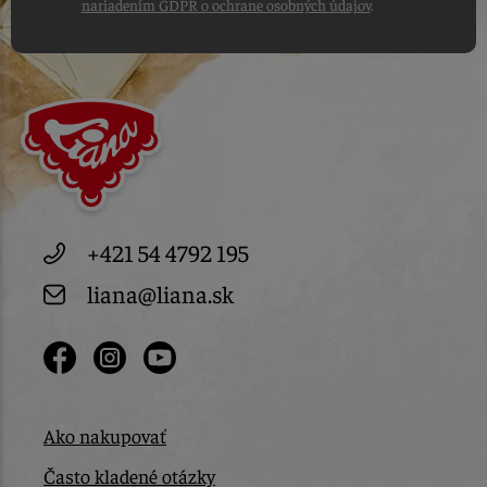
nariadením GDPR o ochrane osobných údajov
.
+421 54 4792 195
liana@liana.sk
Ako nakupovať
Často kladené otázky