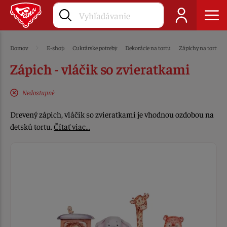
Domov
E-shop
Cukrárske potreby
Dekorácie na tortu
Zápichy na tortu
Zápich - vláčik so zvieratkami
Nedostupné
Drevený zápich, vláčik so zvieratkami je vhodnou ozdobou na
detskú tortu.
Čítať viac…