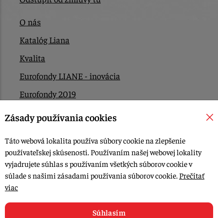
O nás
Katalóg Liana
Kvalita
Eurofondy LIANE - inovácia
Eurofondy 2019
Eurofondy 2022/2023
Zásady používania cookies
EÚ Plán obnovy
Táto webová lokalita používa súbory cookie na zlepšenie
Kontakt
používateľskej skúsenosti. Používaním našej webovej lokality
vyjadrujete súhlas s používaním všetkých súborov cookie v
súlade s našimi zásadami používania súborov cookie.
Prečítať
© 2015-2026, LIANA GOLIAŠ s.r.o. všetky práva vyhradené.
viac
Upraviť nastavenia Cookies
Web dizajn: MARLOW DESIGN
Súhlasím