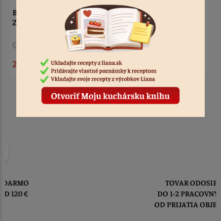
Zápich - zvieratka ZOO 8
Zápich - zvieratka safari
ks
ZOO 8 ks
3 ks
Kód: 3575
1 ks
Kód: 9638
2,50 €
2,90 €
TOVAR ODOSIELAME
DO 1-2 PRACOVNÝCH DNÍ
OD PRIJATIA OBJEDNÁVKY