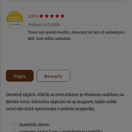
100%
Pridané: 11.12.2024
Tovar má vysokú kvalitu, doručený mi bol už nasledujúci
deň. Som veľmi spokojná.
Popis
Recepty
Drevený zápich, vláčik so zvieratkami je vhodnou ozdobou na
detskú tortu. Súčasťou zápichu sú aj magnety, takže môže
ostať ako milá spomienka v podobe magnetky.
materiál: drevo
rozmery: 14,5 x 7 cm + zapichovacia palička