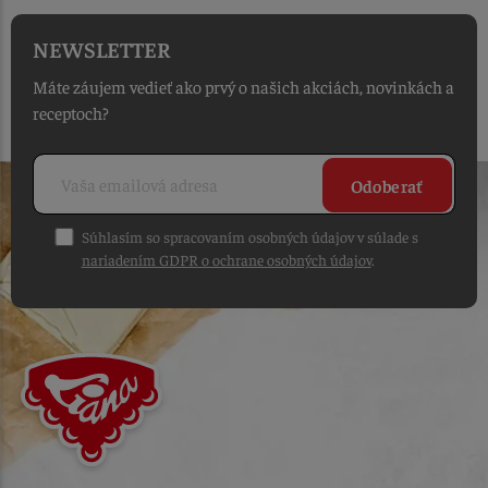
NEWSLETTER
Máte záujem vedieť ako prvý o našich akciách, novinkách a
receptoch?
Odoberať
Súhlasím so spracovaním osobných údajov v súlade s
nariadením GDPR o ochrane osobných údajov
.