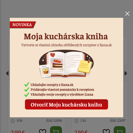
Podobné produkty
Oval na 1. sväté
Dekorácia kalich s
prijímanie - kalich+
hroznom fialový
hostia fialový
8 ks
Kód: 12696
1 ks
Kód: 12697
2,00 €
2,50 €