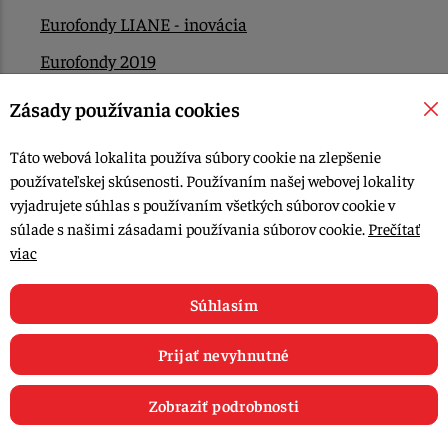
Eurofondy LIANE - inovácia
Eurofondy 2019
Eurofondy 2022/2023
Zásady používania cookies
EÚ Plán obnovy
Táto webová lokalita používa súbory cookie na zlepšenie
Kontakt
používateľskej skúsenosti. Používaním našej webovej lokality
vyjadrujete súhlas s používaním všetkých súborov cookie v
súlade s našimi zásadami používania súborov cookie.
Prečítať
© 2015-2026, LIANA GOLIAŠ s.r.o. všetky práva vyhradené.
viac
Upraviť nastavenia Cookies
Web dizajn: MARLOW DESIGN
Súhlasím
Prijať nevyhnutné
Zobraziť podrobnosti
0
E-shop
Recepty
Články
Obľúbené
Košík