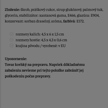
Zloženie:
škrob, práškový cukor, sirup glukózový, palmový tuk,
glycerín, stabilizátor: xantanová guma, E466, glazúra: E904,
konzervant: sorban draselný, aróma,
farbivá
: E172.
rozmery kalich: 4,5 x 6 x 1,5 cm
rozmery hostie: 4,5 x 4,3 x 0,6 cm
krajina pôvodu / vyrobené: v EU
Upozornenie:
Tovar krehký na prepravu. Napriek dôkladnému
zabaleniu nevieme pri tejto položke zabrániť jej
poškodeniu počas prepravy.