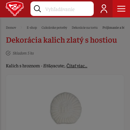
Domov
E-shop
Cukrárske potreby
Dekorácie na tortu
Prijímanie a bir
Dekorácia kalich zlatý s hostiou
Skladom 5 ks
Kalich s hroznom - žlt&yacute;.
Čítať viac…