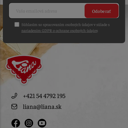
Odoberať
Súhlasím so spracovaním osobných údajov v súlade s
nariadením GDPR o ochrane osobných údajov
.
+421 54 4792 195
liana@liana.sk