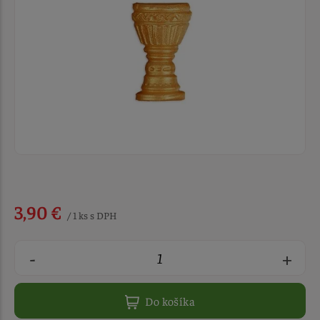
3,90 €
/ 1 ks s DPH
-
+
Do košíka