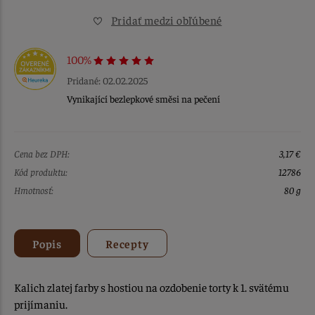
Pridať medzi obľúbené
100%
Pridané: 02.02.2025
Vynikající bezlepkové směsi na pečení
Cena bez DPH:
3,17 €
Kód produktu:
12786
Hmotnosť:
80 g
Popis
Recepty
Kalich zlatej farby s hostiou na ozdobenie torty k 1. svätému
prijímaniu.